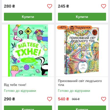
280
245
₴
₴
Купити
Купити
–40%
Подарунок
Прихований світ людського
Від тебе тхне!
тіла
Готово до відправки
Готово до відправки
290
540
₴
₴
900 ₴
Купити
Купити