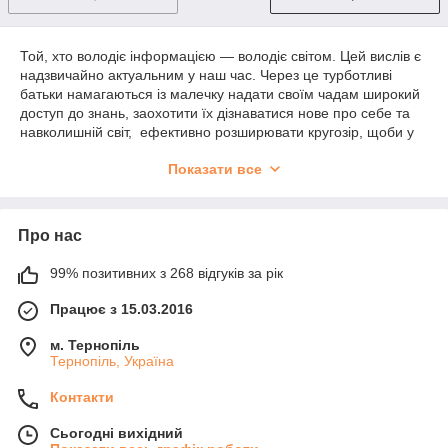
Той, хто володіє інформацією — володіє світом. Цей вислів є
надзвичайно актуальним у наш час. Через це турботливі
батьки намагаються із малечку надати своїм чадам широкий
доступ до знань, заохотити їх дізнаватися нове про себе та
навколишній світ, ефективно розширювати кругозір, щоби у
майбутньому мати всі шанси стати успішною людиною. Не
Показати все
дивлячись на широкі можливості інтернету, книги впевнено
продовжують зберігати та надавати достовірні знання у
сьогоденні. Тому так важливо купити енциклопедію для дітей!
Про нас
Інтернет-гуртівня Книжкова Хата має надзвичайно широкий
асортимент різноманітних
дитячих енциклопедій
.
Незмінним попитом користуються енциклопедії про все на
99% позитивних з 268 відгуків за рік
світі, які містять багато інформації у стислих статтях. Ці
Працює з 15.03.2016
видання, як правило, мають поважні розміри та вигляд. Тому
їх дуже часто купують для подарунків дітям до свят.
м. Тернопіль
ЕНЦИКЛОПЕДІЇ ДЛЯ ДІТЕЙ 3-6 РОКІВ.
Тернопіль, Україна
ЕНЦИКЛОПЕДІЇ ДЛЯ ДОШКІЛЬНЯТ
Контакти
Головним заняттям маленьких дітей є пізнання світу. Їх
цікавить все навколо. Вони, в більшості, надзвичайно активні
Сьогодні вихідний
та наполегливі. Тому читати та розглядати дорослим разом