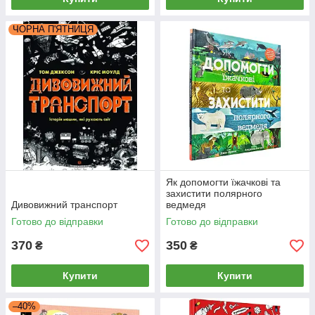
ЧОРНА П'ЯТНИЦЯ
Як допомогти їжачкові та
захистити полярного
Дивовижний транспорт
ведмедя
Готово до відправки
Готово до відправки
370
350
₴
₴
Купити
Купити
–40%