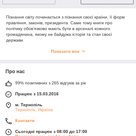
Пізнання світу починається з пізнання своєї країни, її форм
правління, законів, президента. Саме тому книги про
політику обов’язково мають бути в арсеналі кожного
громадянина, якому не байдужа історія та стан своєї
держави.
НА ЯКІ ПОЛІТИКО-ОРІЄНТОВАНІ КНИГИ ВАРТО
Показати все
ЗВЕРНУТИ УВАГУ?
Енциклопедії про правління гетьманів України
Хроніки Радянського Союзу
Про нас
Історія Першої та Другої Світової війни
99% позитивних з 265 відгуків за рік
Аналіз дипломатії та міжнародних зв’язків
Працює з 15.03.2016
Загальновідомий факт: політика починається з історії. Для
правильного розуміння державотворення потрібно навчитись
м. Тернопіль
аналізувати стан та перспективи розвитку соціальної
Тернопіль, Україна
політики України від давніх часів до сьогодення.
В розділі «Політика.Соціологія» ви знайдете літературу від
Контакти
таких визначних особистостей як:
Хіларі Клінтон, Кондолізи
Сьогодні працює з 08:00 до 17:00
Райс, Лі Куан Ю, Саакашвілі
та інших. Їхні матеріали