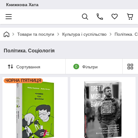
Книжкова Хата
Товари та послуги
Культура і суспільство
Політика. С
Політика. Соціологія
Сортування
0
Фільтри
ЧОРНА П'ЯТНИЦЯ