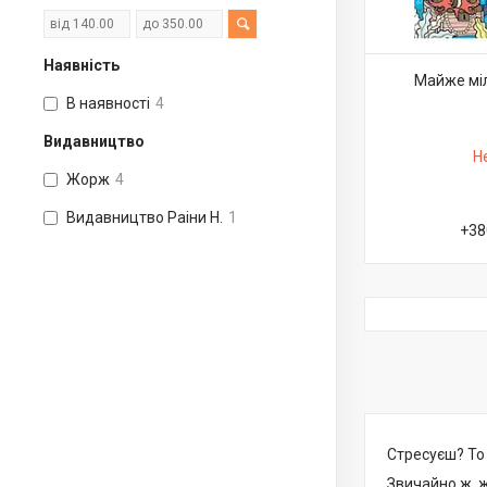
Наявність
Майже міл
В наявності
4
Видавництво
Н
Жорж
4
Видавництво Раіни Н.
1
+38
Стресуєш? То
Звичайно ж, ж