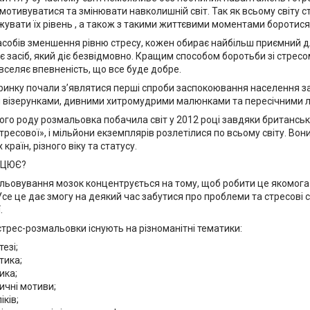
мотивуватися та змінювати навколишній світ. Так як всьому світу с
увати їх рівень , а також з такими життєвими моментами боротися
засобів зменшення рівню стресу, кожен обирає найбільш приємний 
є засіб, який діє безвідмовно. Кращим способом боротьби зі стресо
вселяє впевненість, що все буде добре.
ринку почали з’являтися перші спроби заспокоювання населення за
 візерунками, дивними хитромудрими малюнками та пересічними лін
ого роду розмальовка побачила світ у 2012 році завдяки британсь
тресової», і мільйони екземплярів розлетілися по всьому світу. В
 країн, різного віку та статусу.
АЦЮЄ?
льовування мозок концентрується на тому, щоб робити це якомога о
 Усе це дає змогу на деякий час забутися про проблеми та стресові с
.
стрес-розмальовки існують на різноманітні тематики:
тезі;
тика;
ика;
ичні мотиви;
іків;