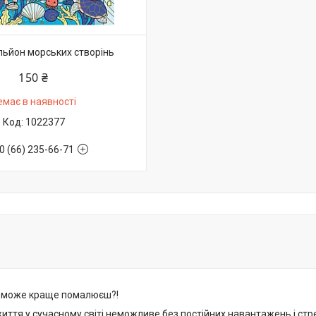
ьйон морських створінь
150 ₴
емає в наявності
1022377
0 (66) 235-66-71
 може краще помалюєш?!
иття у сучасному світі неможливе без постійних навантажень і стре