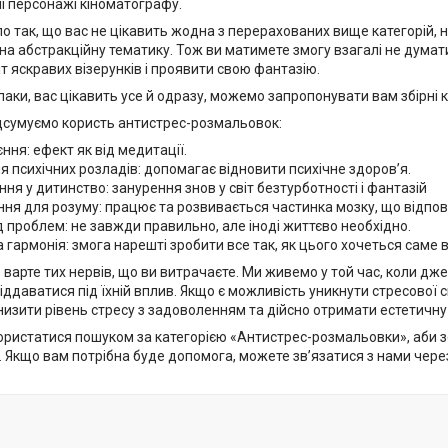
і персонажі кіноматографу.
 так, що вас не цікавить жодна з перерахованих вище категорій, 
на абстракційну тематику. Тож ви матимете змогу взагалі не дума
іт яскравих візерунків і проявити свою фантазію.
аки, вас цікавить усе й одразу, можемо запропонувати вам збірні 
дсумуємо користь антистрес-розмальовок:
ння: ефект як від медитації.
я психічних розладів: допомагає відновити психічне здоров’я.
ня у дитинство: занурення знов у світ безтурботності і фантазій
ня для розуму: працює та розвивається частинка мозку, що відпові
д проблем: не завжди правильно, але іноді життєво необхідно.
гармонія: змога нарешті зробити все так, як цього хочеться саме 
не варте тих нервів, що ви витрачаєте. Ми живемо у той час, коли дж
іддаватися під їхній вплив. Якщо є можливість уникнути стресової с
изити рівень стресу з задоволенням та дійсно отримати естетичну н
ристатися пошуком за категорією «Антистрес-розмальовки», аби зеко
. Якщо вам потрібна буде допомога, можете зв’язатися з нами через