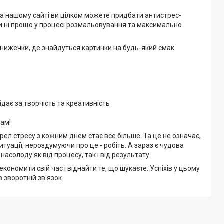
на нашому сайті ви цілком можете придбати антистрес-
ти ні прощо у процесі розмальовування та максимально
книжечки, де знайдуться картинки на будь-який смак.
дає за творчість та креативність
вам!
ерел стресу з кожним днем стає все більше. Та це не означає,
итуації, нероздумуючи про це - робіть. А зараз є чудова
асолоду як від процесу, так і від результату.
номити свій час і віднайти те, що шукаєте. Успіхів у цьому
 зворотній зв'язок.