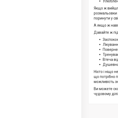
Улюблен
Якщо ж вийшло
розмальовки 
поринути у св
А якщо ж навп
Давайте ж пі
Заспокоє
Лікуванн
Повернен
Тренуван
Втеча ві
Душевна 
Ніхто і ніщо 
що потрібно п
можливість зн
Ви можете ско
чудовому ділі