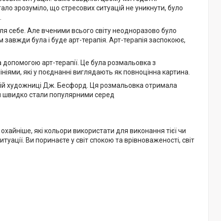
тало зрозуміло, що стресових ситуацій не уникнути, було
.
для себе. Але вченими всього світу неодноразово було
м завжди була і буде арт-терапія. Арт-терапія заспокоює,
 допомогою арт-терапії. Це була розмальовка з
іями, які у поєднанні виглядають як повноцінна картина.
кій художниці Дж. Бесфорд. Ця розмальовка отримала
они швидко стали популярними серед
хайніше, які кольори використати для виконання тієї чи
итуації. Ви поринаєте у світ спокою та врівноваженості, світ