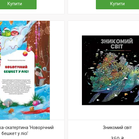
Купити
Купити
а-скатертина 'Новорічний
Зникомий світ
бешкет у лісі'
350 ₴