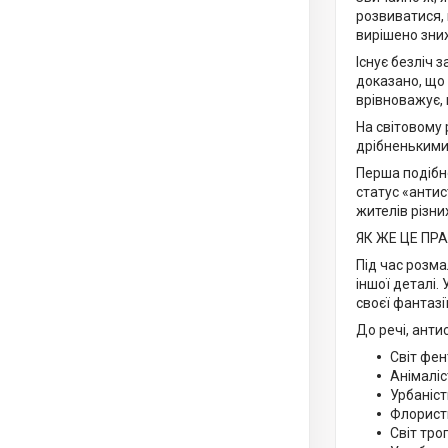
розвиватися, 
вирішено зниж
Існує безліч 
доказано, що 
врівноважує, 
На світовому 
дрібненькими
Перша подібн
статус «антис
жителів різних
ЯК ЖЕ ЦЕ ПР
Під час розма
іншої деталі.
своєї фантазії
До речі, анти
Світ фен
Анімаліс
Урбаніст
Флорист
Світ троп