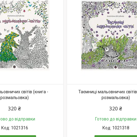
овничих світів (книга -
Таємниці мальовничих світів 
розмальовка)
розмальовка)
320 ₴
320 ₴
тово до відправки
Готово до відправки
1021316
1021318