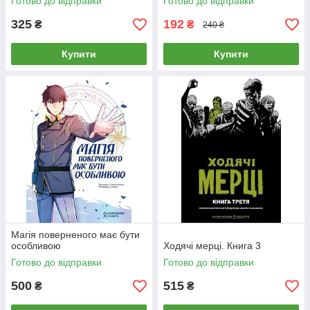
Готово до відправки
Готово до відправки
325
192
₴
₴
240 ₴
Купити
Купити
Магія поверненого має бути
особливою
Ходячі мерці. Книга 3
Готово до відправки
Готово до відправки
500
515
₴
₴