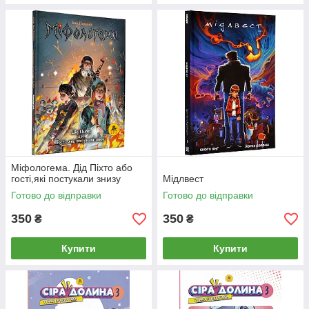
Міфологема. Дід Піхто або
гості,які постукали знизу
Мідлвест
Готово до відправки
Готово до відправки
350
350
₴
₴
Купити
Купити