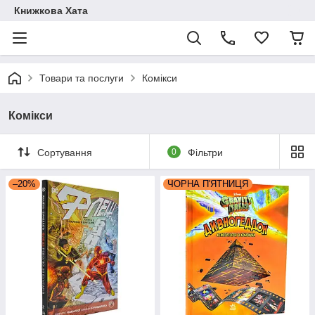
Книжкова Хата
Товари та послуги
Комікси
Комікси
Сортування
0
Фільтри
–20%
ЧОРНА П'ЯТНИЦЯ