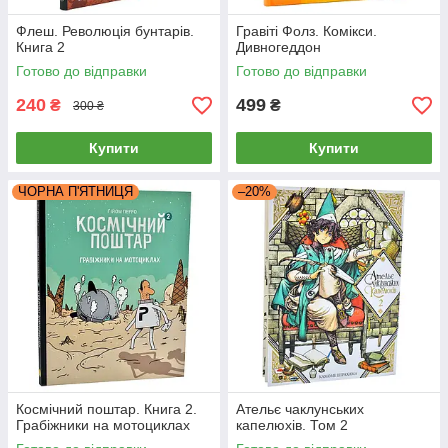
Флеш. Революція бунтарів.
Гравіті Фолз. Комікси.
Книга 2
Дивногеддон
Готово до відправки
Готово до відправки
240
499
₴
₴
300 ₴
Купити
Купити
ЧОРНА П'ЯТНИЦЯ
–20%
Космічний поштар. Книга 2.
Ательє чаклунських
Грабіжники на мотоциклах
капелюхів. Том 2