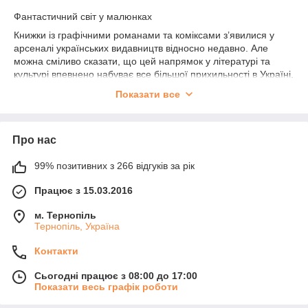
Фантастичний світ у малюнках
Книжки із графічними романами та коміксами з’явилися у
арсеналі українських видавництв відносно недавно. Але
можна сміливо сказати, що цей напрямок у літературі та
культурі впевнено набуває все більшої прихильності в Україні.
Він є дуже популярним серед молоді. Щодня збільшується
Показати все
армія палких поціновувачів та фанатів коміксів, формуються
навіть профільні знавці різновидів цього жанру. Все більше
людей обирає можливість купити комікс, щоби відволіктися
Про нас
від буденності, а не книгу із текстом без жодної ілюстрації.
99% позитивних з 266 відгуків за рік
Чим заворожують комікси
Комікси – це історії у зображеннях, які мають своєрідний
Працює з 15.03.2016
сюжет, героїв та атмосферу. Фахівці стверджують, що це
м. Тернопіль
особливий напрямок, для «підготовлених» людей, які здатні
Тернопіль, Україна
повністю зануритися у матеріал, стати не просто глядачами
але й учасниками подій. Статичні малюнки мають стати
Контакти
живими в уяві читача. Тоді книга-комікс буде прочитана
правильно, залпом, за пару годин. Саме так можна отримати
Сьогодні працює з 08:00 до 17:00
максимум вражень та емоцій.
Показати весь графік роботи