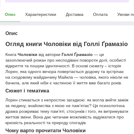
Опис
Характеристики
Доставка
Оплата
Умови п
Опис
Огляд книги Чоловіки від Голлі Ґрамазіо
Книга
Чоловіки
від авторки
Голлі Ґрамазіо
— це
захоплюючий роман про несподівані повороти долі, особисті
відкриття та пошуки ідентичності. В основі сюжету – історія
Лорен, яка одного вечора повертається додому та зустрічає
на сходовому майданчику Майкла — чоловіка, якого ніколи не
бачила, але який ніби є частиною її життя вже багато років.
Сюжет і тематика
Лорен стикається з непростою загадкою: як могла вийти заміж
за людину, знайомства з якою не пам’ятає? Ця психологічна
драма розкриває тему пам’яті, стосунків і того, як витримувати
життєві зміни. Вона дає читачам можливість задуматися про
крихкість реальності та природу спогадів.
Чому варто прочитати Чоловіки