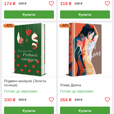
174
318
₴
₴
290 ₴
530 ₴
Купити
Купити
–40%
–40%
Різдвяні канікули (Золота
полиця)
Хтива Даяна
Готово до відправки
Готово до відправки
330
264
₴
₴
550 ₴
440 ₴
Купити
Купити