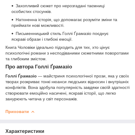
Захопливий сюжет про нерозгадані таємниці
особистих стосунків.
Натхненна історія, що допомагає розуміти зміни та
приймати нові можливості.
Письменницький стиль Голлі Ґрамазіо поєднує
яскраві образи і глибокі емоції.
Книга Чоловіки ідеально підходить для тих, хто цінує
психологічні романи з несподіваними сюжетними поворотами
та глибоким змістом.
Про автора Голлі Ґрамазіо
Голлі Ґрамазіо
— майстриня психологічної прози, яка у своїх
творах розкриває тонкі нюанси людських відносин і внутрішніх
конфліктів. Вона здобула популярність завдяки своїй здатності
створювати емоційно насичені, яскраві історії, що легко
занурюють читача у світ персонажів.
Приховати
Характеристики