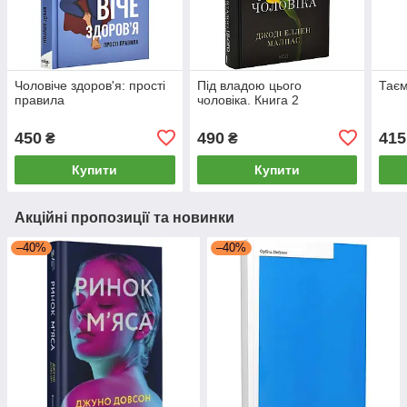
Чоловіче здоров'я: прості
Під владою цього
Таєм
правила
чоловіка. Книга 2
450
490
415
₴
₴
Купити
Купити
Акційні пропозиції та новинки
–40%
–40%