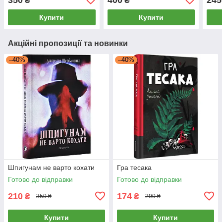
₴
₴
Купити
Купити
Акційні пропозиції та новинки
–40%
–40%
Шпигунам не варто кохати
Гра тесака
Готово до відправки
Готово до відправки
210
174
₴
₴
350 ₴
290 ₴
Купити
Купити