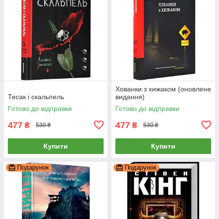
Хованки з хижаком (оновлене
Тесак і скальпель
видання)
Готово до відправки
Готово до відправки
477
477
₴
₴
530 ₴
530 ₴
Купити
Купити
Подарунок
Подарунок