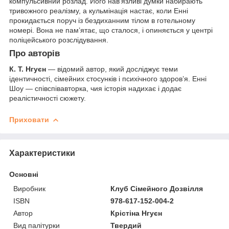
компульсивний розлад. Його нав’язливі думки набирають
тривожного реалізму, а кульмінація настає, коли Енні
прокидається поруч із бездиханним тілом в готельному
номері. Вона не пам’ятає, що сталося, і опиняється у центрі
поліцейського розслідування.
Про авторів
К. Т. Нгуєн
— відомий автор, який досліджує теми
ідентичності, сімейних стосунків і психічного здоров’я. Енні
Шоу — співспівавторка, чия історія надихає і додає
реалістичності сюжету.
Приховати
Характеристики
Основні
Виробник
Клуб Сімейного Дозвілля
ISBN
978-617-152-004-2
Автор
Крістіна Нгуєн
Вид палітурки
Твердий