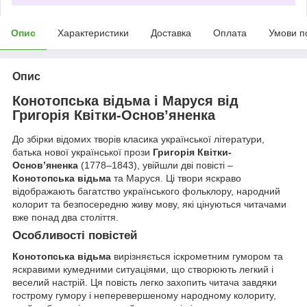
Опис
Характеристики
Доставка
Оплата
Умови п
Опис
Конотопська відьма і Маруся від
Григорія Квітки-Основ’яненка
До збірки відомих творів класика української літератури,
батька нової української прози
Григорія Квітки-
Основ’яненка
(1778–1843), увійшли дві повісті –
Конотопська відьма
та Маруся. Ці твори яскраво
відображають багатство українського фольклору, народний
колорит та безпосередню живу мову, які цінуються читачами
вже понад два століття.
Особливості повістей
Конотопська відьма
вирізняється іскрометним гумором та
яскравими кумедними ситуаціями, що створюють легкий і
веселий настрій. Ця повість легко захопить читача завдяки
гострому гумору і неперевершеному народному колориту,