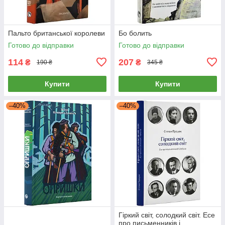
Пальто британської королеви
Бо болить
Готово до відправки
Готово до відправки
114
207
₴
₴
190 ₴
345 ₴
Купити
Купити
–40%
–40%
Гіркий світ, солодкий світ. Есе
про письменників і