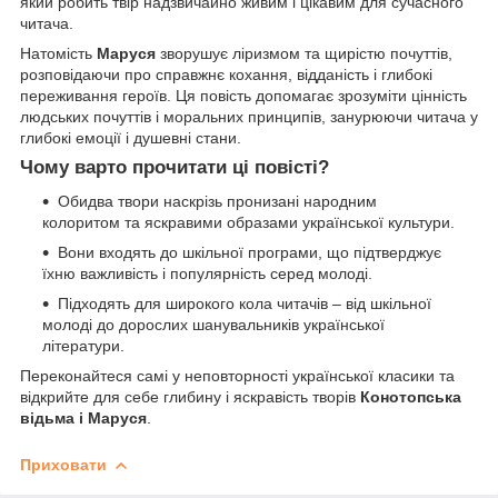
який робить твір надзвичайно живим і цікавим для сучасного
читача.
Натомість
Маруся
зворушує ліризмом та щирістю почуттів,
розповідаючи про справжнє кохання, відданість і глибокі
переживання героїв. Ця повість допомагає зрозуміти цінність
людських почуттів і моральних принципів, занурюючи читача у
глибокі емоції і душевні стани.
Чому варто прочитати ці повісті?
Обидва твори наскрізь пронизані народним
колоритом та яскравими образами української культури.
Вони входять до шкільної програми, що підтверджує
їхню важливість і популярність серед молоді.
Підходять для широкого кола читачів – від шкільної
молоді до дорослих шанувальників української
літератури.
Переконайтеся самі у неповторності української класики та
відкрийте для себе глибину і яскравість творів
Конотопська
відьма і Маруся
.
Приховати