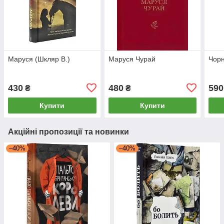
Маруся (Шкляр В.)
Маруся Чурай
Чорн
430
480
590
₴
₴
Купити
Купити
Акційні пропозиції та новинки
–40%
–40%