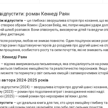
відпустити: роман Кеннеді Раян
іж відпустити
— це глибока і зворушлива історія про кохання, що м
створює образи Ясмен і Джосая Вейд, які, попри нищівні удари дол
хній шлюб розпався. Вони співіснують, виховуючи дітей та ведучи с
ійну дистанцію.
 після розлуки, любов не зникає повністю. Один поцілунок може ро
тарі рани і підштовхуючи героїв до роздумів про другий шанс на 
и прощення, особистого росту та сили почуттів, які не зникають на
: Кеннеді Раян
— відома американська письменниця, яка спеціалізується на роман
чаються глибокою емоційністю та реалістичністю персонажів. Якщо
и можете та поринути у світ сильних емоцій і запаморочливих історій
 автора 2024-2025 років
 відпустити (2024) — зворушлива історія про другий шанс і кохання,
му (2023) — роман про подолання втрат і знаходження нової надії.
вої (2025) — новий роман про нерозривні зв’язки і долю.
пустити
— це ідеальна книга для тих, хто цінує емоційну глибину т
мовте цей роман зараз і відкрийте для себе світ сильних почуттів.