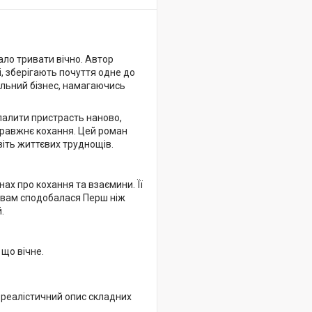
ало тривати вічно. Автор
і, зберігають почуття одне до
пільний бізнес, намагаючись
зпалити пристрасть наново,
справжнє кохання. Цей роман
віть життєвих труднощів.
ах про кохання та взаємини. Її
 вам сподобалася Перш ніж
.
 що вічне.
а реалістичний опис складних