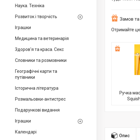
Наука. Техніка
Розвиток і творчість
Замов та
Іграшки
Отримайте цю
Медицина та ветеринарія
Здоров'я та краса. Секс
Словники та розмовники
Географічні карти та
путівники
Історична література
Ручка мас
Squis
Розмальовки-антистрес
Подарункові видання
Іграшки
Календарі
Опис