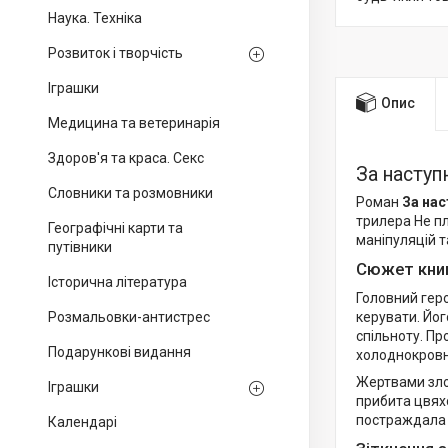
Наука. Техніка
Розвиток і творчість
Іграшки
Опис
Медицина та ветеринарія
Здоров'я та краса. Секс
За наступ
Словники та розмовники
Роман
За нас
трилера Не пл
Географічні карти та
маніпуляцій т
путівники
Сюжет кни
Історична література
Головний гер
Розмальовки-антистрес
керувати. Йог
спільноту. Пр
Подарункові видання
холоднокровн
Жертвами злоч
Іграшки
прибита цвяхо
постраждала в
Календарі