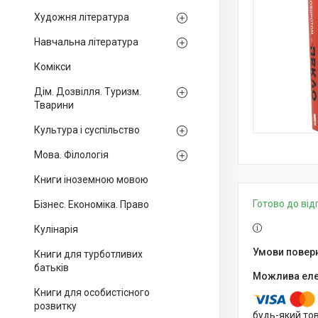
Художня література
Навчальна література
Комікси
Дім. Дозвілля. Туризм.
Тварини
Культура і суспільство
Мова. Філологія
Книги іноземною мовою
Готово до ві
Бізнес. Економіка. Право
Кулінарія
Книги для турботливих
батьків
Книги для особистісного
розвитку
будь-який то