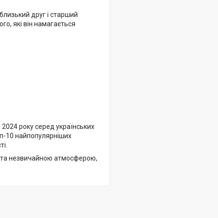
близький друг і старший
о, які він намагається
 2024 року серед українських
оп-10 найпопулярніших
ті.
и та незвичайною атмосферою,