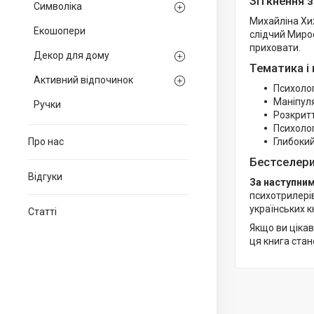
Зіткнення 
Символіка
Михайліна Хиж
Екошопери
слідчий Миро
приховати.
Декор для дому
Тематика і 
Активний відпочинок
Психолог
Маніпуля
Ручки
Розкритт
Психолог
Про нас
Глибокий
Бестселери
Відгуки
За наступним
психотрилері
українських к
Статті
Якщо ви ціка
ця книга ста