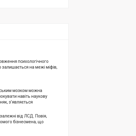
вження психологічного
 залишається на межі міфів,
юдським мозком можна
шокувати навіть наукову
няк, з’являється
залежні від ЛСД. Повія,
домого бізнесмена, що