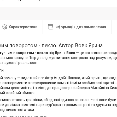
Характеристики
Інформація для замовлення
ним поворотом - пекло. Автор Вовк Ярина
тупним поворотом - пекло
від
Ярини Вовк
— це захоплююче продо
ач, моя красуне. Твір досліджує питання контролю над розумом, що
а наукової реальності.
ги
ой роману — видатний психіатр Андрій Шакало, який вірить, що л
о експерименти з перепрошивки пам’яті і зміни особистості здатні 
ойшли десятиліття, і в місті, де працює профайлерка Михайліна Хиж
ий серійний вбивця.
инця стають три жінки, об’єднані єдиною ознакою – всі вони були 
м до ліжка в мотелі, наркокур’єрка з грошима в роті та дружина ві
ід кислотної атаки.