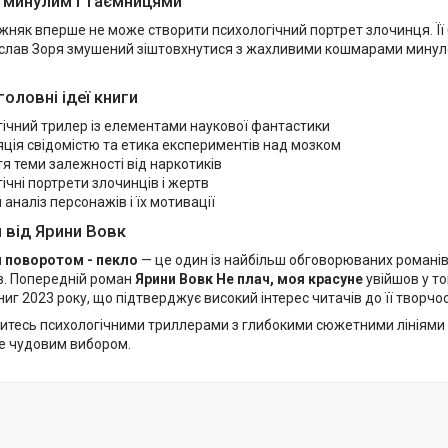
з минулим і таємницями
няк вперше не може створити психологічний портрет злочинця. Її 
слав Зоря змушений зіштовхнутися з жахливими кошмарами минулог
головні ідеї книги
ічний трилер із елементами наукової фантастики
ція свідомістю та етика експериментів над мозком
я теми залежності від наркотиків
ічні портрети злочинців і жертв
 аналіз персонажів і їх мотивації
 від Ярини Вовк
 поворотом - пекло
— це один із найбільш обговорюваних романів
в. Попередній роман
Ярини Вовк
Не плач, моя красуне
увійшов у т
ниг 2023 року, що підтверджує високий інтерес читачів до її творчос
витесь психологічними триллерами з глибокими сюжетними лініям
не чудовим вибором.