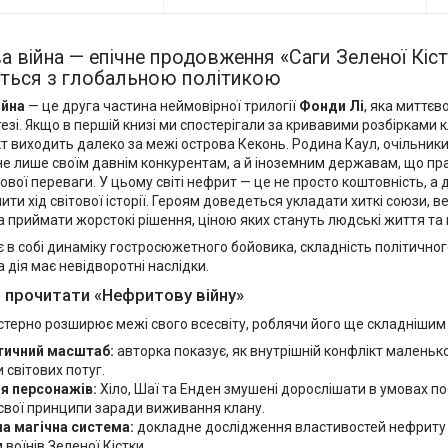
 війна — епічне продовження «Саги Зеленої Кіст
ється з глобальною політикою
ійна
— це друга частина неймовірної трилогії
Фонди Лі
, яка миттєв
езі. Якщо в першій книзі ми спостерігали за кривавими розбірками 
т виходить далеко за межі острова Кеконь. Родина Каул, очільники
не лише своїм давнім конкурентам, а й іноземним державам, що пр
ової переваги. У цьому світі нефрит — це не просто коштовність, 
ити хід світової історії. Героям доведеться укладати хиткі союзи, 
 приймати жорстокі рішення, ціною яких стануть людські життя та
 в собі динаміку гостросюжетного бойовика, складність політичног
а дія має невідворотні наслідки.
 прочитати «Нефритову війну»
стерно розширює межі свого всесвіту, роблячи його ще складнішим 
тичний масштаб:
авторка показує, як внутрішній конфлікт маленьк
и світових потуг.
я персонажів:
Хіло, Шаї та Енден змушені дорослішати в умовах по
свої принципи заради виживання клану.
на магічна система:
докладне дослідження властивостей нефриту та
м воїнів Зеленої Кістки.