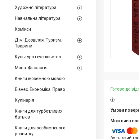
Художня література
Навчальна література
Комікси
Дім. Дозвілля. Туризм.
Тварини
Культура і суспільство
Мова. Філологія
Книги іноземною мовою
Готово до ві
Бізнес. Економіка. Право
Кулінарія
Книги для турботливих
батьків
Книги для особистісного
розвитку
будь-який то