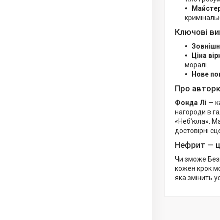
Майстер
криміналь
Ключові ви
Зовнішн
Ціна вір
моралі.
Нове по
Про авторк
Фонда Лі
— к
нагороди в га
«Неб'юла». Ма
достовірні сц
Нефрит — це
Чи зможе Безг
кожен крок мо
яка змінить ус