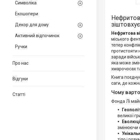
Символіка
Екошопери
Нефритова
зіштовху
Декор для дому
Нефритова в
Активний відпочинок
міського фент
тепер конфлік
Ручки
протистояти 
заради військ
яка може змін
Про нас
хмарочосах та
Книга поєднує
Відгуки
саги, де кожн
Чому варто
Статті
Фонда Лі май
Геополі
великої гр
Еволюці
змінюючи 
Унікаль
тіло і розу