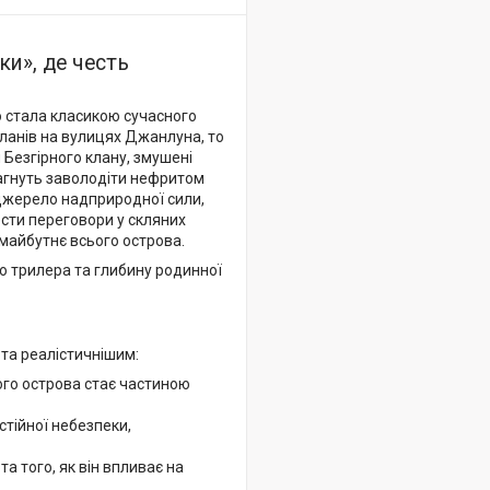
ки», де честь
о стала класикою сучасного
кланів на вулицях Джанлуна, то
 Безгірного клану, змушені
агнуть заволодіти нефритом
а джерело надприродної сили,
вести переговори у скляних
 майбутнє всього острова.
о трилера та глибину родинної
та реалістичнішим:
ого острова стає частиною
стійної небезпеки,
 того, як він впливає на