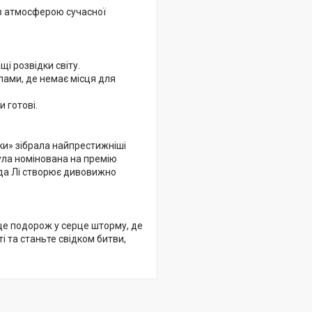
 з атмосферою сучасної
і розвідки світу.
лами, де немає місця для
и готові.
ки» зібрала найпрестижніші
ула номінована на премію
онда Лі створює дивовижно
е подорож у серце шторму, де
і та станьте свідком битви,