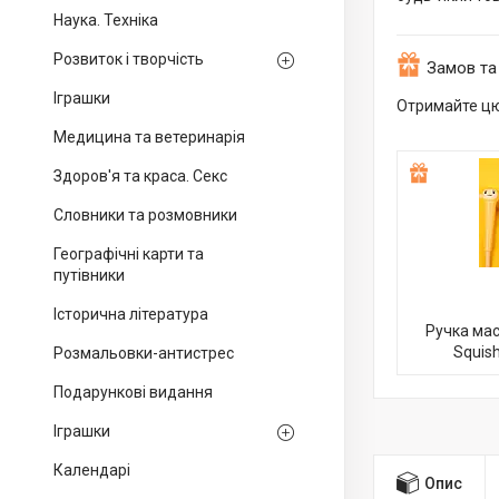
Наука. Техніка
Розвиток і творчість
Замов та
Іграшки
Отримайте цю 
Медицина та ветеринарія
Здоров'я та краса. Секс
Словники та розмовники
Географічні карти та
путівники
Історична література
Ручка мас
Squis
Розмальовки-антистрес
Подарункові видання
Іграшки
Календарі
Опис