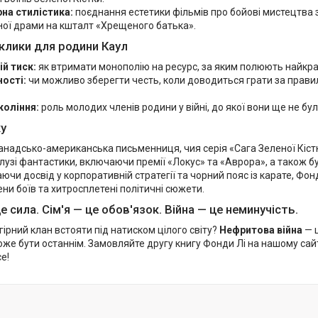
на стилістика:
поєднання естетики фільмів про бойові мистецтва
ної драми на кшталт «Хрещеного батька».
клики для родини Каул
ій тиск:
як втримати монополію на ресурс, за яким полюють найкращ
ності:
чи можливо зберегти честь, коли доводиться грати за прави
коління:
роль молодих членів родини у війні, до якої вони ще не бул
у
анадсько-американська письменниця, чия серія «Сага Зеленої Кіст
лузі фантастики, включаючи премії «Локус» та «Аврора», а також б
ючи досвід у корпоративній стратегії та чорний пояс із карате, Ф
ени боїв та хитросплетені політичні сюжети.
 сила. Сім'я — це обов'язок. Війна — це неминучість.
ірний клан встояти під натиском цілого світу?
Нефритова війна
— ц
же бути останнім. Замовляйте другу книгу Фонди Лі на нашому сайт
е!