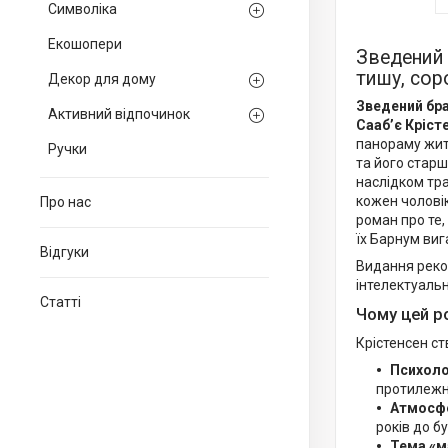
Символіка
Екошопери
Зведений 
тишу, сор
Декор для дому
Зведений бр
Активний відпочинок
Сааб’є Кріст
панораму житт
Ручки
та його старш
наслідком тра
кожен чоловік
Про нас
роман про те,
їх Барнум виг
Відгуки
Видання реко
інтелектуальн
Статті
Чому цей р
Крістенсен ст
Психоло
протилежні
Атмосфе
років до б
Тема «м