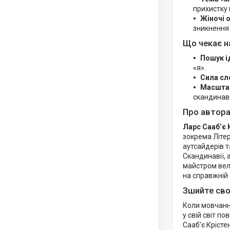
прихистку 
Жіночі 
зникнення
Що чекає н
Пошук і
«я».
Сила сл
Масшта
скандинав
Про автор
Ларс Сааб’є 
зокрема Літер
аутсайдерів т
Скандинавії, 
майстром вел
на справжній
Зшийте сво
Коли мовчанн
у свій світ п
Сааб’є Крісте