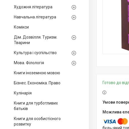
Художня література
Навчальна література
Комікси
Дім. Дозвілля. Туризм.
Тварини
Культура і суспільство
Мова. Філологія
Книги іноземною мовою
Готово до ві
Бізнес. Економіка. Право
Кулінарія
Книги для турботливих
батьків
Книги для особистісного
розвитку
будь-який то