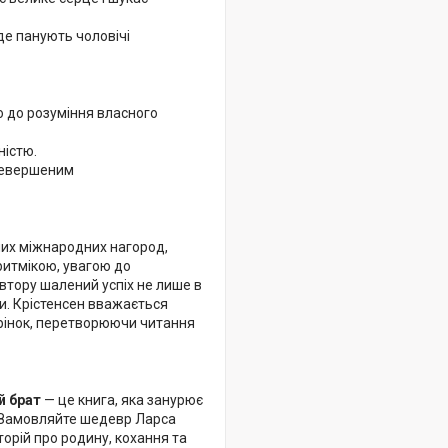
 де панують чоловічі
о до розуміння власного
ністю.
еревершеним
них міжнародних нагород,
ритмікою, увагою до
автору шалений успіх не лише в
зи. Крістенсен вважається
орінок, перетворюючи читання
й брат
— це книга, яка занурює
и. Замовляйте шедевр Ларса
торій про родину, кохання та