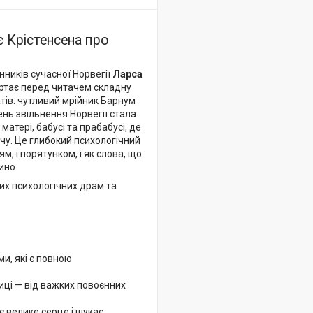
 Крістенсена про
ників сучасної Норвегії
Ларса
ортає перед читачем складну
тів: чутливий мрійник Барнум
ень звільнення Норвегії стала
атері, бабусі та прабабусі, де
чу. Це глибокий психологічний
м, і порятунком, і як слова, що
ино.
их психологічних драм та
и, які є повною
иці — від важких повоєнних
є велике серце і шукає