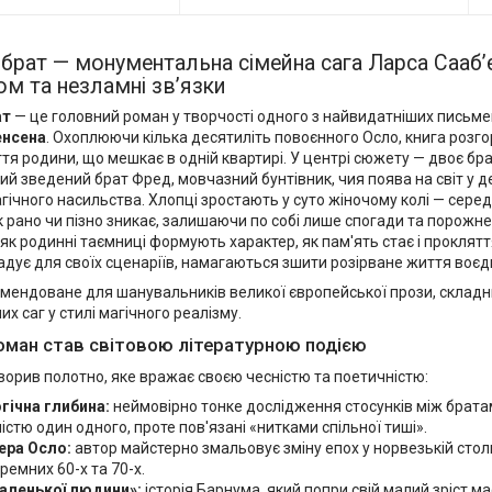
брат — монументальна сімейна сага Ларса Сааб’є
ом та незламні зв’язки
ат
— це головний роман у творчості одного з найвидатніших письмен
енсена
. Охоплюючи кілька десятиліть повоєнного Осло, книга розг
я родини, що мешкає в одній квартирі. У центрі сюжету — двоє бра
ий зведений брат Фред, мовчазний бунтівник, чия поява на світ у д
гічного насильства. Хлопці зростають у суто жіночому колі — серед м
 рано чи пізно зникає, залишаючи по собі лише спогади та порожне
 як родинні таємниці формують характер, як пам'ять стає і прокляття
адує для своїх сценаріїв, намагаються зшити розірване життя воєд
мендоване для шанувальників великої європейської прози, складн
их саг у стилі магічного реалізму.
оман став світовою літературною подією
ворив полотно, яке вражає своєю чесністю та поетичністю:
гічна глибина:
неймовірно тонке дослідження стосунків між братам
стю один одного, проте пов'язані «нитками спільної тиші».
ра Осло:
автор майстерно змальовує зміну епох у норвезькій стол
уремних 60-х та 70-х.
аленької людини»:
історія Барнума, який попри свій малий зріст ма