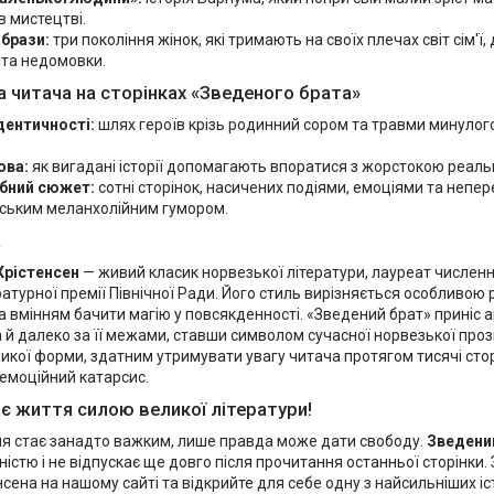
в мистецтві.
образи:
три покоління жінок, які тримають на своїх плечах світ сім'ї,
 та недомовки.
а читача на сторінках «Зведеного брата»
дентичності:
шлях героїв крізь родинний сором та травми минулог
ова:
як вигадані історії допомагають впоратися з жорстокою реаль
бний сюжет:
сотні сторінок, насичених подіями, емоціями та неп
ським меланхолійним гумором.
а
Крістенсен
— живий класик норвезької літератури, лауреат числен
атурної премії Північної Ради. Його стиль вирізняється особливою 
а вмінням бачити магію у повсякденності. «Зведений брат» приніс 
а й далеко за її межами, ставши символом сучасної норвезької про
икої форми, здатним утримувати увагу читача протягом тисячі ст
 емоційний катарсис.
є життя силою великої літератури!
я стає занадто важким, лише правда може дати свободу.
Зведени
овністю і не відпускає ще довго після прочитання останньої сторінк
нсена на нашому сайті та відкрийте для себе одну з найсильніших іс