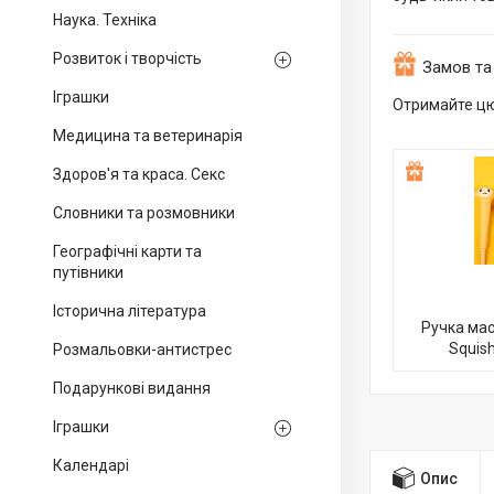
Наука. Техніка
Розвиток і творчість
Замов та
Іграшки
Отримайте цю
Медицина та ветеринарія
Здоров'я та краса. Секс
Словники та розмовники
Географічні карти та
путівники
Історична література
Ручка мас
Squis
Розмальовки-антистрес
Подарункові видання
Іграшки
Календарі
Опис