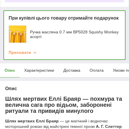
При купівлі цього товару отримайте подарунок
Ручка масляна 0.7 мм BP5028 Squishy Monkey
асорті
Приховати
Опис
Характеристики
Доставка
Оплата
Умови п
Опис
Шлях мертвих Еллі Браяр — похмура та
велична сага про відьом, заборонені
ритуали та привидів минулого
Шлях мертвих Еллі Браяр
— це магічний і водночас
моторошний роман від майстрині темної прози
А. Г. Слеттер
.