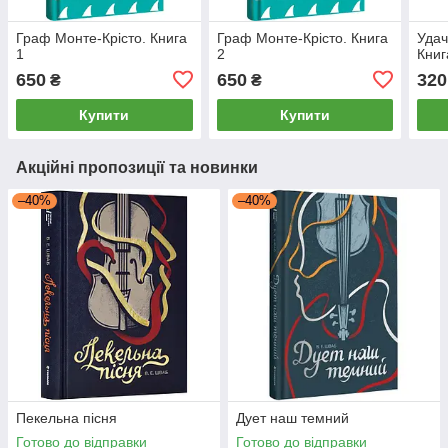
Граф Монте-Крісто. Книга
Граф Монте-Крісто. Книга
Удач
1
2
Книг
650
650
320
₴
₴
Купити
Купити
Акційні пропозиції та новинки
–40%
–40%
Пекельна пісня
Дует наш темний
Готово до відправки
Готово до відправки