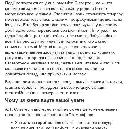
Події розгортаються у дивному місті Сілвертон, де життя
мешканців залежить від волі та захисту родини Браяр —
могутнього клану відьом. Століттями вони стримують темряву,
поки церква, керуючись власними розрахунками, дозволяє їм
існувати. Еллі Браяр завжди почувалася чужою у власному
домі, адже вона народилася без краплі магії. Її готували до
нудної адміністративної роботи, але смерть бабусі змінює
все. Раптово Еллі починає чути голоси тих, хто давно
спочиває в землі. Мертві прагнуть справедливості,
відкриваючи дівчині жахливі таємниці її роду: від кривавих
ритуалів до стародавніх злочинів. Тепер, коли над
Сілвертоном назріває змова, здатна знищити все місто, Еллі
має вирішити: чи стане вона на бік живої родини, чи
довіриться правді, що приходить із могил?
Видання рекомендоване для шанувальників «високої» готики,
фанатів серіалів про відьом та всіх, хто цінує складні
фентезійні світи з похмурою естетикою.
Чому ця книга варта вашої уваги
А. Г. Слеттер майстерно виплітає сюжет, де кожен елемент
працює на створення неповторної атмосфери:
Унікальна героїня:
шлях Еллі — це історія пошуку
власної сили там, де її найменше очікували знайти.