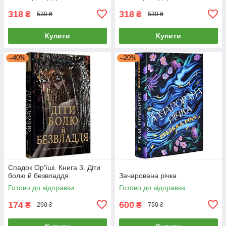
318
318
₴
₴
530 ₴
530 ₴
Купити
Купити
–40%
–20%
Cпaдoк Op'їшi. Книга 3. Діти
болю й безвладдя
Зачарована річка
Готово до відправки
Готово до відправки
174
600
₴
₴
290 ₴
750 ₴