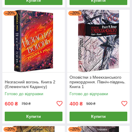
Купити
Купити
–20%
–20%
Оповістки з Меекханського
Незгасний вогонь. Книга 2
прикордоння. Північ-південь.
(Елементалі Кадансу)
Книга 1
Готово до відправки
Готово до відправки
600
400
₴
₴
750 ₴
500 ₴
Купити
Купити
–20%
–20%