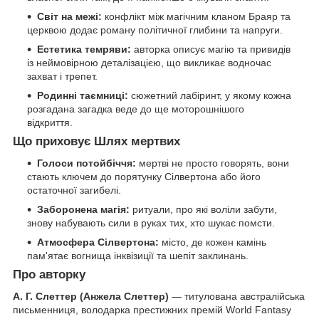
Світ на межі:
конфлікт між магічним кланом Браяр та
церквою додає роману політичної глибини та напруги.
Естетика темряви:
авторка описує магію та привидів
із неймовірною деталізацією, що викликає водночас
захват і трепет.
Родинні таємниці:
сюжетний лабіринт, у якому кожна
розгадана загадка веде до ще моторошнішого
відкриття.
Що приховує Шлях мертвих
Голоси потойбіччя:
мертві не просто говорять, вони
стають ключем до порятунку Сілвертона або його
остаточної загибелі.
Заборонена магія:
ритуали, про які воліли забути,
знову набувають сили в руках тих, хто шукає помсти.
Атмосфера Сілвертона:
місто, де кожен камінь
пам'ятає вогнища інквізиції та шепіт заклинань.
Про авторку
А. Г. Слеттер (Анжела Слеттер)
— титулована австралійська
письменниця, володарка престижних премій World Fantasy