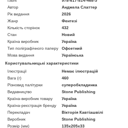
ISBN
978-617-814-468-5
Автор
Анджела Слаттер
Рік видання
2026
Жанр
Фентезі
Кількість сторінок
432
Стан
Новий
Країна виробник
Україна
Тип поліграфічного паперу
Офсетний
Мова видання
Українська
Користувальницькі характеристики
Ілюстрації
Немає ілюстрацій
Вага (г)
460
Різновид палітурки
суперобкладинка
Видавництво
Stone Publishing
Країна-виробник товару
Україна
Країна-реєстрація бренду
Україна
Перекладач
Вікторія Кавтіашвілі
Виробник
Stone Publishing
Розмір (мм)
135х205х33