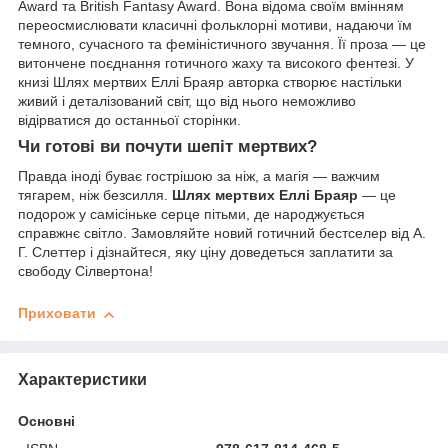
Award та British Fantasy Award. Вона відома своїм вмінням
переосмислювати класичні фольклорні мотиви, надаючи їм
темного, сучасного та феміністичного звучання. Її проза — це
витончене поєднання готичного жаху та високого фентезі. У
книзі Шлях мертвих Еллі Браяр авторка створює настільки
живий і деталізований світ, що від нього неможливо
відірватися до останньої сторінки.
Чи готові ви почути шепіт мертвих?
Правда іноді буває гострішою за ніж, а магія — важчим
тягарем, ніж безсилля.
Шлях мертвих Еллі Браяр
— це
подорож у самісіньке серце пітьми, де народжується
справжнє світло. Замовляйте новий готичний бестселер від А.
Г. Слеттер і дізнайтеся, яку ціну доведеться заплатити за
свободу Сілвертона!
Приховати
Характеристики
Основні