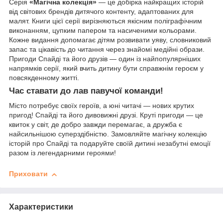
Серія
«Магічна колекція»
— це добірка найкращих історій
від світових брендів дитячого контенту, адаптованих для
малят. Книги цієї серії вирізняються якісним поліграфічним
виконанням, цупким папером та насиченими кольорами.
Кожне видання допомагає дітям розвивати уяву, словниковий
запас та цікавість до читання через знайомі медійні образи.
Пригоди Спайді та його друзів — один із найпопулярніших
напрямків серії, який вчить дитину бути справжнім героєм у
повсякденному житті.
Час ставати до лав павучої команди!
Місто потребує своїх героїв, а юні читачі — нових крутих
пригод! Спайді та його дивовижні друзі. Круті пригоди — це
квиток у світ, де добро завжди перемагає, а дружба є
найсильнішою суперздібністю. Замовляйте магічну колекцію
історій про Спайді та подаруйте своїй дитині незабутні емоції
разом із легендарними героями!
Приховати
Характеристики