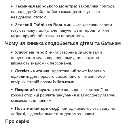
Таємниця морського монстра:
захоплива пригода
на воді, де Спайді та його команда зіткнуться з
невідомою істотою.
Зелений Гоблін та Восьминіжка:
класичні вороги
готують нову пастку, але павуче чуття героїв та їхня
міцна дружба обов'язково переможуть.
Чому ця книжка сподобається дітям та батькам
Улюблені герої:
книга створена за мотивами
популярного мультсеріалу, тому діти з радістю
впізнають знайомих персонажів.
Легкість читання:
адаптований текст ідеально
підходить для першого самостійного читання або
вечірніх історій разом із батьками.
Яскравий візуал:
великі кольорові ілюстрації на
кожній сторінці роблять занурення в атмосферу Marvel
максимально повним.
Позитивний приклад:
пригоди акцентують увагу на
доброті, відповідальності та допомозі іншим.
Про серію