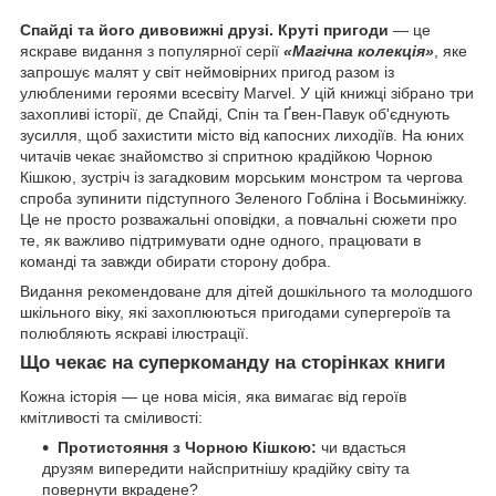
Спайді та його дивовижні друзі. Круті пригоди
— це
яскраве видання з популярної серії
«Магічна колекція»
, яке
запрошує малят у світ неймовірних пригод разом із
улюбленими героями всесвіту Marvel. У цій книжці зібрано три
захопливі історії, де Спайді, Спін та Ґвен-Павук об'єднують
зусилля, щоб захистити місто від капосних лиходіїв. На юних
читачів чекає знайомство зі спритною крадійкою Чорною
Кішкою, зустріч із загадковим морським монстром та чергова
спроба зупинити підступного Зеленого Гобліна і Восьминіжку.
Це не просто розважальні оповідки, а повчальні сюжети про
те, як важливо підтримувати одне одного, працювати в
команді та завжди обирати сторону добра.
Видання рекомендоване для дітей дошкільного та молодшого
шкільного віку, які захоплюються пригодами супергероїв та
полюбляють яскраві ілюстрації.
Що чекає на суперкоманду на сторінках книги
Кожна історія — це нова місія, яка вимагає від героїв
кмітливості та сміливості:
Протистояння з Чорною Кішкою:
чи вдасться
друзям випередити найспритнішу крадійку світу та
повернути вкрадене?