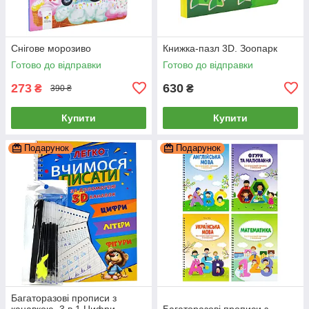
Снігове морозиво
Книжка-пазл 3D. Зоопарк
Готово до відправки
Готово до відправки
273
630
₴
₴
390 ₴
Купити
Купити
Подарунок
Подарунок
Багаторазові прописи з
канавкою. 3 в 1 Цифри,
Багаторазові прописи з