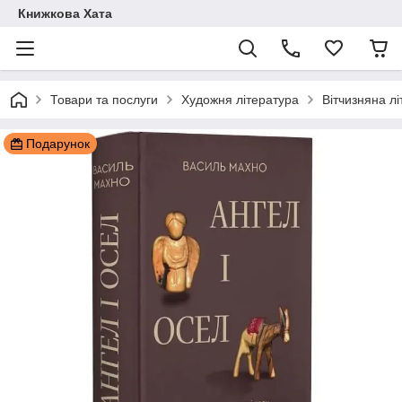
Книжкова Хата
Товари та послуги
Художня література
Вітчизняна л
Подарунок