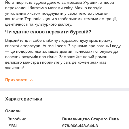
Його творчість відома далеко за межами України, а твори
перекладені багатьма мовами світу. Махно володіє
унікальним хистом поєднувати у своїх текстах локальні
контексти Тернопільщини з глобальними темами еміграції,
ідентичності та культурного діалогу.
Чи здатне слово пережити буревій?
Відкрийте для себе глибину людського духу крізь призму
високої літератури. Ангел і осел. З віршами про вогонь і воду
— це подорож, яка залишає довгий післясмак і спонукає до
власних роздумів про вічне. Замовляйте новий роман
великого майстра і пориньте у світ, де кожен знак має
значення!
Приховати
Характеристики
Основні
Виробник
Видавництво Старого Лева
ISBN
978-966-448-644-3