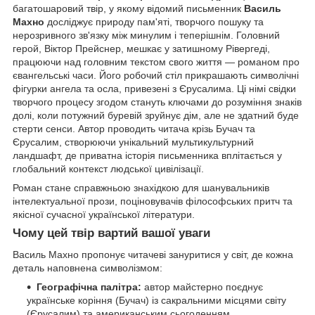
багатошаровий твір, у якому відомий письменник
Василь
Махно
досліджує природу пам'яті, творчого пошуку та
нерозривного зв'язку між минулим і теперішнім. Головний
герой, Віктор Прейснер, мешкає у затишному Рівергеді,
працюючи над головним текстом свого життя — романом про
євангельські часи. Його робочий стіл прикрашають символічні
фігурки ангела та осла, привезені з Єрусалима. Ці німі свідки
творчого процесу згодом стануть ключами до розуміння знаків
долі, коли потужний буревій зруйнує дім, але не здатний буде
стерти сенси. Автор проводить читача крізь Бучач та
Єрусалим, створюючи унікальний мультикультурний
ландшафт, де приватна історія письменника вплітається у
глобальний контекст людської цивілізації.
Роман стане справжньою знахідкою для шанувальників
інтелектуальної прози, поціновувачів філософських притч та
якісної сучасної української літератури.
Чому цей твір вартий вашої уваги
Василь Махно пропонує читачеві зануритися у світ, де кожна
деталь наповнена символізмом:
Географічна палітра:
автор майстерно поєднує
українське коріння (Бучач) із сакральними місцями світу
(Єрусалим) та американським сьогоденням.