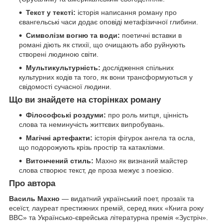
Текст у тексті:
історія написання роману про
євангельські часи додає оповіді метафізичної глибини.
Символізм вогню та води:
поетичні вставки в
романі діють як стихії, що очищають або руйнують
створені людиною світи.
Мультикультурність:
дослідження спільних
культурних кодів та того, як вони трансформуються у
свідомості сучасної людини.
Що ви знайдете на сторінках роману
Філософські роздуми:
про роль митця, цінність
слова та неминучість життєвих випробувань.
Магічні артефакти:
історія фігурок ангела та осла,
що подорожують крізь простір та катаклізми.
Витончений стиль:
Махно як визнаний майстер
слова створює текст, де проза межує з поезією.
Про автора
Василь Махно
— видатний український поет, прозаїк та
есеїст, лауреат престижних премій, серед яких «Книга року
BBC» та Українсько-єврейська літературна премія «Зустріч».