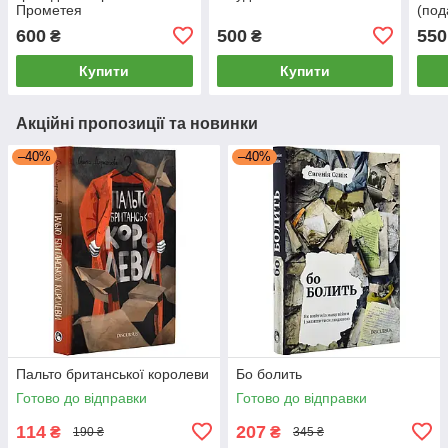
Прометея
(под
600
500
550
₴
₴
Купити
Купити
Акційні пропозиції та новинки
–40%
–40%
Пальто британської королеви
Бо болить
Готово до відправки
Готово до відправки
114
207
₴
₴
190 ₴
345 ₴