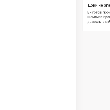
Доки не зга
Ви готові про
щемливе прощ
дозвольте цій 