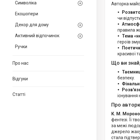
Символіка
Авторка майст
Розвито
Екошопери
чи відпуст
Атмосфе
Декор для дому
правила ж
Активний відпочинок
Тема «н
героїв зму
Ручки
Поетичн
красивої т
Що ви знай
Про нас
Таємниці
безпеку.
Відгуки
Фінальн
Розв'яз
Статті
існування
Про авторк
К. М. Морон
фентезі. Її т
за межі людсь
джерело жаху,
стала підтвер