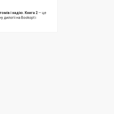
омів і надію. Книга 2
— це
дилогії на Bookopt і