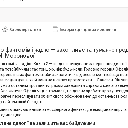
Характеристики
Інформація для замовлення
о фантомів і надію — захопливе та туманне про
. М. Моронової
антомів і надію. Книга 2
— це довгоочікуване завершення дилогії
та потойбіччям стає тоншою, ніж будь-коли. Головна героїня Офел
оронь інших фантомів, аби захистити їх від зловісних тіней, що нев
те є одна душа, якій вона не в силах протистояти — Ланстон. Він за
ум» з останнім проханням: разом завершити справи з їхнього земн
у. Але минуле Офелії міцно тримає її, не даючи зробити крок у невідо
прагне переслідувати об'єкт свого обожнювання до останньої зірки н
 у найтемнішій безодні.
кавить шанувальників атмосферного фентезі, де емоційна напруга т
 єдине ціле.
стина дилогії не залишить вас байдужими