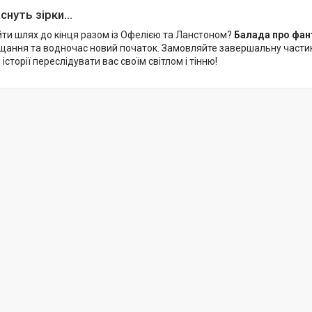
снуть зірки...
йти шлях до кінця разом із Офелією та Ланстоном?
Балада про фант
ання та водночас новий початок. Замовляйте завершальну частину 
історії переслідувати вас своїм світлом і тінню!