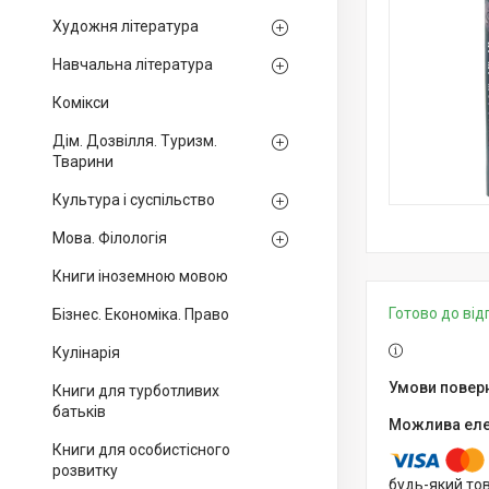
Художня література
Навчальна література
Комікси
Дім. Дозвілля. Туризм.
Тварини
Культура і суспільство
Мова. Філологія
Книги іноземною мовою
Готово до ві
Бізнес. Економіка. Право
Кулінарія
Книги для турботливих
батьків
Книги для особистісного
розвитку
будь-який то