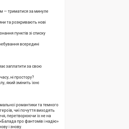
м — триматися за минуле
ини та розкривають нові
нання пунктів зі списку
ребування всередині
 має заплатити за свою
часу, ні простору?
у, який змінить їхнє
рмальної романтики та темного
героїв, чиї почуття виходять
ччя, перетворюючи їх не на
 «Балада про фантомів і надію»
ову і знову.