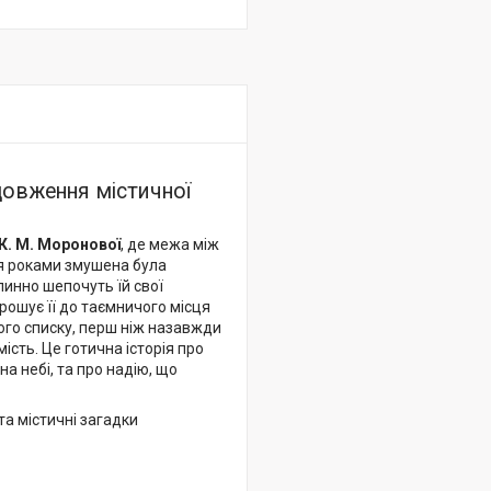
довження містичної
К. М. Моронової
, де межа між
ія роками змушена була
пинно шепочуть їй свої
прошує її до таємничого місця
ого списку, перш ніж назавжди
мість. Це готична історія про
а небі, та про надію, що
а містичні загадки