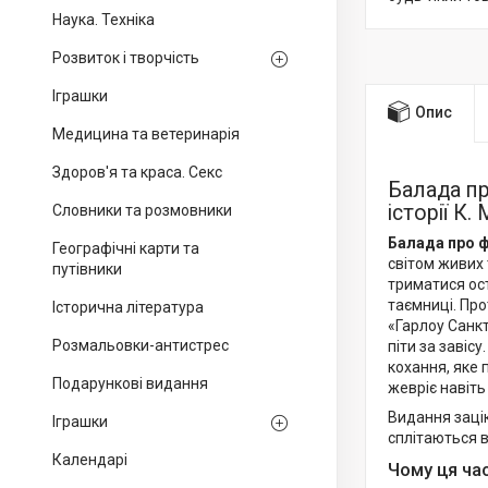
Наука. Техніка
Розвиток і творчість
Іграшки
Опис
Медицина та ветеринарія
Здоров'я та краса. Секс
Балада пр
історії К
Словники та розмовники
Балада про ф
Географічні карти та
світом живих 
путівники
триматися ост
таємниці. Про
Історична література
«Гарлоу Санкт
Розмальовки-антистрес
піти за завіс
кохання, яке 
Подарункові видання
жевріє навіть
Видання заці
Іграшки
сплітаються в
Календарі
Чому ця ча