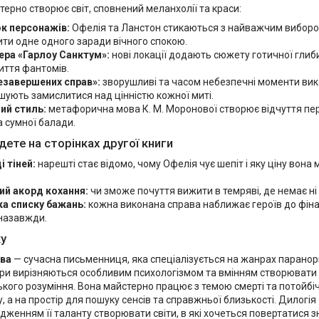
ерно створює світ, сповнений меланхолії та краси:
к персонажів:
Офелія та Ланстон стикаються з найважчим виборо
ити одне одного заради вічного спокою.
ра «Гарлоу Санктум»:
нові локації додають сюжету готичної глиб
иття фантомів.
езавершених справ»:
зворушливі та часом небезпечні моменти вико
шують замислитися над цінністю кожної миті.
ий стиль:
метафорична мова К. М. Моронової створює відчуття пе
а сумної балади.
дете на сторінках другої книги
 тіней:
нарешті стає відомо, чому Офелія чує шепіт і яку ціну вона
ий акорд кохання:
чи зможе почуття вижити в темряві, де немає ні 
ка списку бажань:
кожна виконана справа наближає героїв до фінал
 назавжди.
у
ова
— сучасна письменниця, яка спеціалізується на жанрах парано
вори вирізняються особливим психологізмом та вмінням створювати 
кого розуміння. Вона майстерно працює з темою смерті та потойбі
 а на простір для пошуку сенсів та справжньої близькості. Дилогія
дженням її таланту створювати світи, в які хочеться повертатися зн