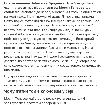
Благословення Небесного Урядника. Том 5
— це п'ята
частина всесвітньо відомої саги від
Мосян Тонсьов
, де
ставки піднімаються до небес, а Небесна Столиця опиняється
на межі краху. Після шокуючої зради Лінвень, яка викрала
Святу парчу, духовний зв'язок між урядниками розірвано. Але
справжній жах попереду: гора Тонлу знову відкриває свої
ворота, скликаючи тисячі привидів до «мідної печі», де у
кривавій бійні має народитися нове Лихо. Сє Лянь вирушає у
небезпечну подорож до проклятих земель, де його вірний
супутник Хва Чен під впливом магії гори втрачає подобу,
перетворюючись на дитину. Разом вони мають дослідити
руїни забутого королівства Вуйон, чиї прадавні фрески
розкривають трагічну долю іншого Наслідного принца, яка
дзеркально повторює життя самого Сє Ляня. Це історія про
силу самопожертви та пошук істини серед попелу стародавніх
цивілізацій.
Подарункове видання з розкішним кольоровим зрізом та
тематичними ілюстраціями всередині стане справжньою
окрасою бібліотеки кожного шанувальника азіатської новели.
Чому п'ятий том є ключовим у серії
Мосян Тонсьов майстерно розплутує вузли доль, які
зав'язувалися протягом попередніх книг: