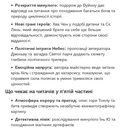
Розкриття минулого:
подорож до Вуйону дає
відповіді на питання про походження багатьох богів та
природу циклічності історії.
Нові грані героїв:
Хва Чен у подобі дитини та Сє
Лянь, який змушений брати на себе ще більше
відповідальності, демонструють нові сторони своєї
відданості.
Політичні інтриги Небес:
пропозиції імператора
Дзюньву та загадка Святої парчі додають сюжету
глибини політичного трилера.
Емоційна напруга:
авторка майстерно веде читача
крізь біль і страждання до катарсису, показуючи, що
справжня сила полягає в умінні триматися своїх
цінностей.
Що чекає на читачів у п'ятій частині
Атмосфера хорору та пригод:
опис гори Тонлу та
битв привидів створюють незабутню кінематографічну
картину.
Детективна лінія:
розслідування минулого Їнь Ю та
походження магічних артефактів.