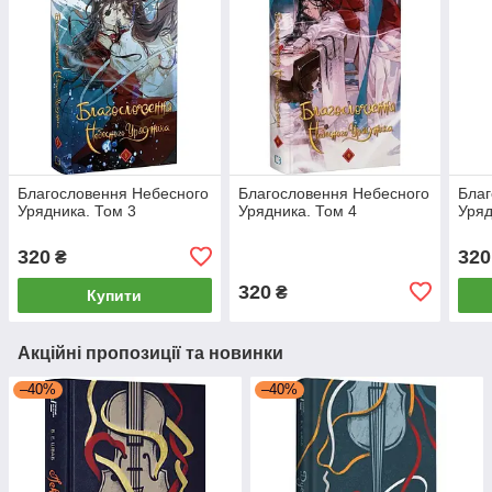
Благословення Небесного
Благословення Небесного
Благ
Урядника. Том 3
Урядника. Том 4
Уряд
320
320
₴
320
₴
Купити
Акційні пропозиції та новинки
–40%
–40%