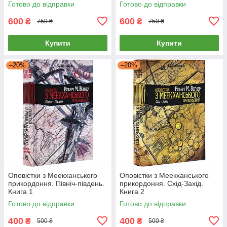
Готово до відправки
Готово до відправки
600
600
₴
₴
750 ₴
750 ₴
Купити
Купити
–20%
–20%
Оповістки з Меекханського
Оповістки з Меекханського
прикордоння. Північ-південь.
прикордоння. Схід-Захід.
Книга 1
Книга 2
Готово до відправки
Готово до відправки
400
400
₴
₴
500 ₴
500 ₴