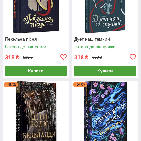
Пекельна пісня
Дует наш темний
Готово до відправки
Готово до відправки
318
318
₴
₴
530 ₴
530 ₴
Купити
Купити
–40%
–20%