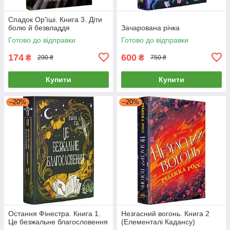
Cпaдoк Op'їшi. Книга 3. Діти
болю й безвладдя
Зачарована річка
Готово до відправки
Готово до відправки
174
600
₴
₴
290 ₴
750 ₴
Купити
Купити
–20%
–20%
Остання Фінестра. Книга 1.
Незгасний вогонь. Книга 2
Це безжальне благословення
(Елементалі Кадансу)