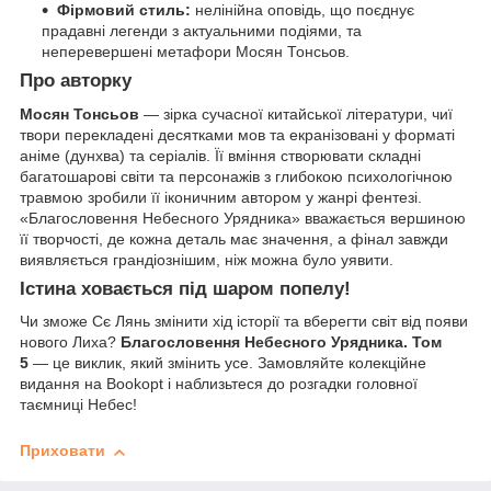
Фірмовий стиль:
нелінійна оповідь, що поєднує
прадавні легенди з актуальними подіями, та
неперевершені метафори Мосян Тонсьов.
Про авторку
Мосян Тонсьов
— зірка сучасної китайської літератури, чиї
твори перекладені десятками мов та екранізовані у форматі
аніме (дунхва) та серіалів. Її вміння створювати складні
багатошарові світи та персонажів з глибокою психологічною
травмою зробили її іконичним автором у жанрі фентезі.
«Благословення Небесного Урядника» вважається вершиною
її творчості, де кожна деталь має значення, а фінал завжди
виявляється грандіознішим, ніж можна було уявити.
Істина ховається під шаром попелу!
Чи зможе Сє Лянь змінити хід історії та вберегти світ від появи
нового Лиха?
Благословення Небесного Урядника. Том
5
— це виклик, який змінить усе. Замовляйте колекційне
видання на Bookopt і наблизьтеся до розгадки головної
таємниці Небес!
Приховати