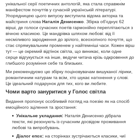
унікальної серії поетичних антологій, яка стала справжнім
маніфестом почуттів у сучасній українській літературі.
Упорядницею цього випуску виступила відома акторка та
майстриня слова
Наталія Денисенко
. Збірка об'єднує 62
вірші, де голоси сучасних поетів гармонійно переплітаються з
вічною класикою. Це мандрівка шляхом любові: від її
несміливого зародження до зрілого, всеохопного почуття, що
стає спрямувальним променем у найтемніші часи. Кожен вірш
тут — це окремий відтінок світла, що виникає, коли одне
серце відгукується на інше, ведучи читача крізь одкровення до
глибшого розуміння себе та близьких.
Ми рекомендуємо цю збірку поціновувачам вишуканої лірики,
романтичним натурам та всім, хто шукає натхнення у слові.
Це ідеальний подарунок для тих, кого ви любите.
Чоми варто зануритися у Голос світла
Видання пропонує особливий погляд на поезію як на спосіб
емоційного зцілення та зростання:
Унікальне укладання:
Наталія Денисенко дібрала
тексти, які резонують із сучасним досвідом проживання
любові та випробувань.
Діалог епох:
на сторінках зустрічаються класики, чиї