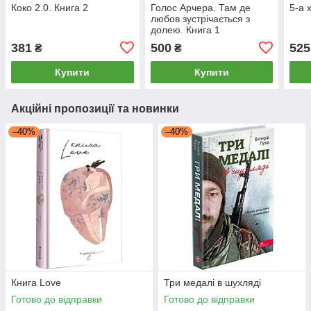
Коко 2.0. Книга 2
Голос Арчера. Там де
5-а 
любов зустрічається з
долею. Книга 1
381
500
525
₴
₴
Купити
Купити
Акційні пропозиції та новинки
–40%
–40%
Книга Love
Три медалі в шухляді
Готово до відправки
Готово до відправки