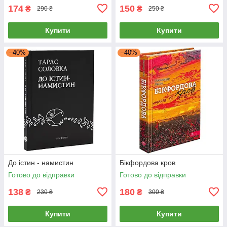
174
150
₴
₴
290 ₴
250 ₴
Купити
Купити
–40%
–40%
До істин - намистин
Бікфордова кров
Готово до відправки
Готово до відправки
138
180
₴
₴
230 ₴
300 ₴
Купити
Купити