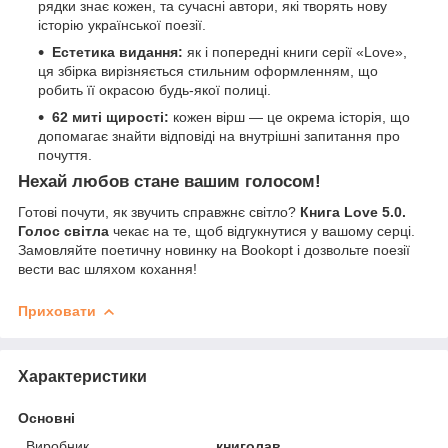
рядки знає кожен, та сучасні автори, які творять нову
історію української поезії.
Естетика видання:
як і попередні книги серії «Love»,
ця збірка вирізняється стильним оформленням, що
робить її окрасою будь-якої полиці.
62 миті щирості:
кожен вірш — це окрема історія, що
допомагає знайти відповіді на внутрішні запитання про
почуття.
Нехай любов стане вашим голосом!
Готові почути, як звучить справжнє світло?
Книга Love 5.0.
Голос світла
чекає на те, щоб відгукнутися у вашому серці.
Замовляйте поетичну новинку на Bookopt і дозвольте поезії
вести вас шляхом кохання!
Приховати
Характеристики
Основні
Виробник
книголав