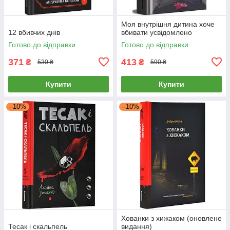
Моя внутрішня дитина хоче
12 вбивчих днів
вбивати усвідомлено
Готово до відправки
Готово до відправки
371
413
₴
₴
530 ₴
590 ₴
Купити
Купити
–10%
–10%
Хованки з хижаком (оновлене
Тесак і скальпель
видання)