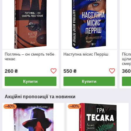
Поглянь – он смерть тебе
Наступна місис Перріш
Післ
чекає
щіли
сме
260
550
360
₴
₴
Купити
Купити
Акційні пропозиції та новинки
–40%
–40%