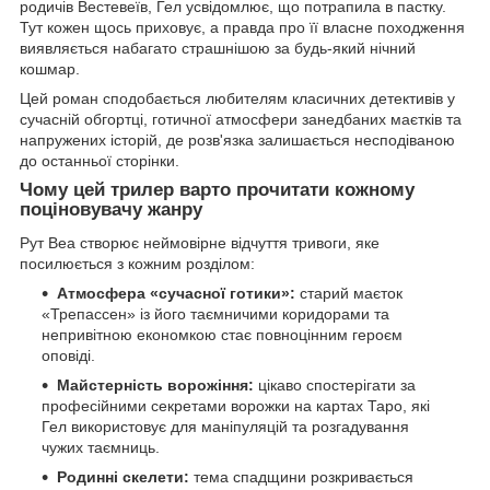
родичів Вестевеїв, Гел усвідомлює, що потрапила в пастку.
Тут кожен щось приховує, а правда про її власне походження
виявляється набагато страшнішою за будь-який нічний
кошмар.
Цей роман сподобається любителям класичних детективів у
сучасній обгортці, готичної атмосфери занедбаних маєтків та
напружених історій, де розв'язка залишається несподіваною
до останньої сторінки.
Чому цей трилер варто прочитати кожному
поціновувачу жанру
Рут Веа створює неймовірне відчуття тривоги, яке
посилюється з кожним розділом:
Атмосфера «сучасної готики»:
старий маєток
«Трепассен» із його таємничими коридорами та
непривітною економкою стає повноцінним героєм
оповіді.
Майстерність ворожіння:
цікаво спостерігати за
професійними секретами ворожки на картах Таро, які
Гел використовує для маніпуляцій та розгадування
чужих таємниць.
Родинні скелети:
тема спадщини розкривається