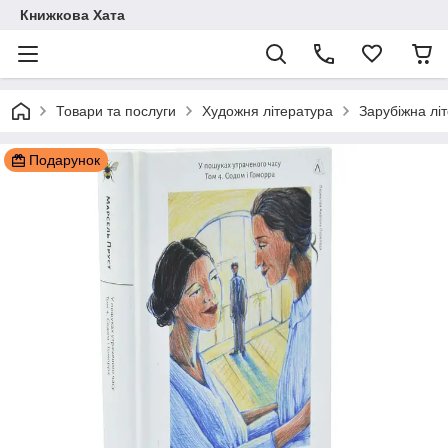
Книжкова Хата
Товари та послуги
Художня література
Зарубіжна лі
Подарунок