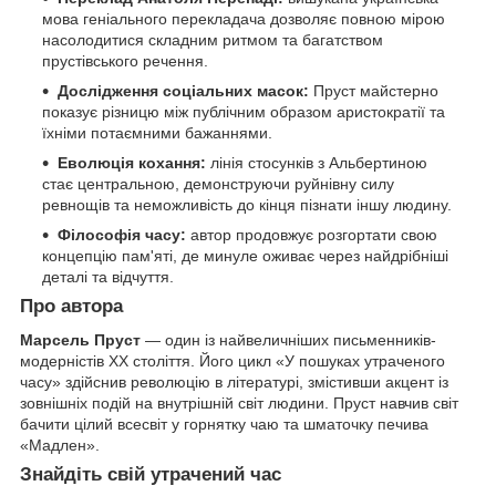
мова геніального перекладача дозволяє повною мірою
насолодитися складним ритмом та багатством
прустівського речення.
Дослідження соціальних масок:
Пруст майстерно
показує різницю між публічним образом аристократії та
їхніми потаємними бажаннями.
Еволюція кохання:
лінія стосунків з Альбертиною
стає центральною, демонструючи руйнівну силу
ревнощів та неможливість до кінця пізнати іншу людину.
Філософія часу:
автор продовжує розгортати свою
концепцію пам'яті, де минуле оживає через найдрібніші
деталі та відчуття.
Про автора
Марсель Пруст
— один із найвеличніших письменників-
модерністів XX століття. Його цикл «У пошуках утраченого
часу» здійснив революцію в літературі, змістивши акцент із
зовнішніх подій на внутрішній світ людини. Пруст навчив світ
бачити цілий всесвіт у горнятку чаю та шматочку печива
«Мадлен».
Знайдіть свій утрачений час