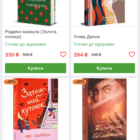
Різдвяні канікули (Золота
полиця)
Хтива Даяна
Готово до відправки
Готово до відправки
330
264
₴
₴
550 ₴
440 ₴
Купити
Купити
–40%
–40%