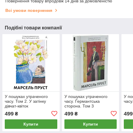
Повернення товару впродовж 14 днів за домовленістю
Всі умови повернення
Подібні товари компанії
У пошуках утраченого
У пошуках утраченого
У по
часу. Том 2. У затінку
часу. Ґермантська
часу
дівчат-квіток
сторона. Том 3
499
499
499
₴
₴
Купити
Купити