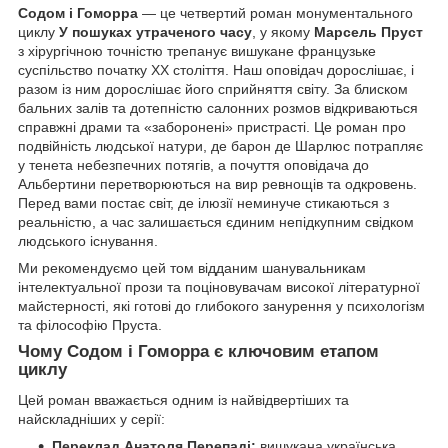
Содом і Гоморра
— це четвертий роман монументального
циклу
У пошуках утраченого часу
, у якому
Марсель Пруст
з хірургічною точністю трепанує вишукане французьке
суспільство початку XX століття. Наш оповідач дорослішає, і
разом із ним дорослішає його сприйняття світу. За блиском
бальних залів та дотепністю салонних розмов відкриваються
справжні драми та «заборонені» пристрасті. Це роман про
подвійність людської натури, де барон де Шарлюс потрапляє
у тенета небезпечних потягів, а почуття оповідача до
Альбертини перетворюються на вир ревнощів та одкровень.
Перед вами постає світ, де ілюзії неминуче стикаються з
реальністю, а час залишається єдиним непідкупним свідком
людського існування.
Ми рекомендуємо цей том відданим шанувальникам
інтелектуальної прози та поціновувачам високої літературної
майстерності, які готові до глибокого занурення у психологізм
та філософію Пруста.
Чому Содом і Гоморра є ключовим етапом
циклу
Цей роман вважається одним із найвідвертіших та
найскладніших у серії:
Переклад Анатоля Перепаді:
вишукана українська