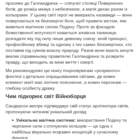
просимо до Галландрена — сліпучої столиці Повернених
богів, де розкіш межує з небезпекою, а магія дихає разом із
кольорами. У цьому світі герої не вмирають назавжди — вони
повертаються як безсмертні боги, щоб правити містом, яке
живиться магічною силою Подиху. Проте за фасадом
божественної могутності ховається зловісна таємниця,
розгадати яку під силу лише дивному союзу: юній принцесі,
професійному вбивці та одному з тих самих безсмертних, хто
поставив під сумнів власну природу. Разом вони мають кинути
виклик справжньому правителю Галландрена та розкрити
правду, що виходить за межі життя і смерті.
Ми рекомендуємо цю книгу поціновувачам «розумного»
фентезі з детально опрацьованими світами, де кожен
елемент магії має логічне пояснення, а кожен персонаж —
глибоку особисту драму.
Чим підкорює світ Війноборця
Сандерсон вкотре підтверджує свій статус архітектора світів,
пропонуючи читачеві унікальний досвід:
Унікальна магічна система:
використання Подиху та
черпання сили з оточуючих кольорів — це одна з
найбільш візуально яскравих концепцій у сучасному
фентезі.