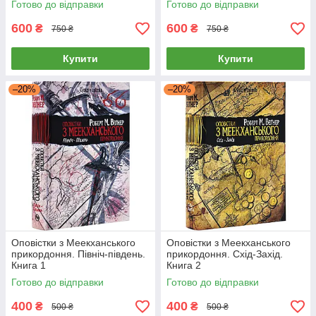
Готово до відправки
Готово до відправки
600
600
₴
₴
750 ₴
750 ₴
Купити
Купити
–20%
–20%
Оповістки з Меекханського
Оповістки з Меекханського
прикордоння. Північ-південь.
прикордоння. Схід-Захід.
Книга 1
Книга 2
Готово до відправки
Готово до відправки
400
400
₴
₴
500 ₴
500 ₴