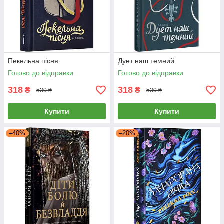
Пекельна пісня
Дует наш темний
Готово до відправки
Готово до відправки
318
318
₴
₴
530 ₴
530 ₴
Купити
Купити
–40%
–20%