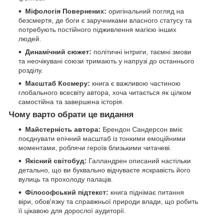
Міфологія Повернених:
оригінальний погляд на
безсмертя, де боги є заручниками власного статусу та
потребують постійного підживлення магією інших
людей.
Динамічний сюжет:
політичні інтриги, таємні змови
та неочікувані союзи тримають у напрузі до останнього
розділу.
Масштаб Космеру:
книга є важливою частиною
глобального всесвіту автора, хоча читається як цілком
самостійна та завершена історія.
Чому варто обрати це видання
Майстерність автора:
Брендон Сандерсон вміє
поєднувати епічний масштаб із тонкими емоційними
моментами, роблячи героїв близькими читачеві.
Якісний світобуд:
Галландрен описаний настільки
детально, що ви буквально відчуваєте яскравість його
вулиць та прохолоду палаців.
Філософський підтекст:
книга піднімає питання
віри, обов'язку та справжньої природи влади, що робить
її цікавою для дорослої аудиторії.