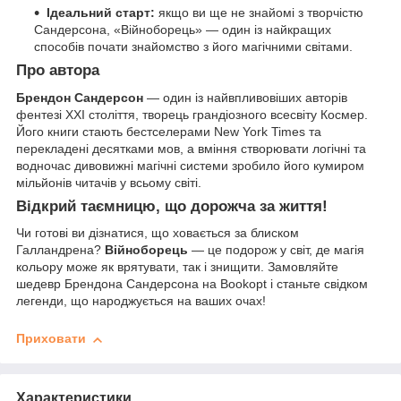
Ідеальний старт:
якщо ви ще не знайомі з творчістю
Сандерсона, «Війноборець» — один із найкращих
способів почати знайомство з його магічними світами.
Про автора
Брендон Сандерсон
— один із найвпливовіших авторів
фентезі XXI століття, творець грандіозного всесвіту Космер.
Його книги стають бестселерами New York Times та
перекладені десятками мов, а вміння створювати логічні та
водночас дивовижні магічні системи зробило його кумиром
мільйонів читачів у всьому світі.
Відкрий таємницю, що дорожча за життя!
Чи готові ви дізнатися, що ховається за блиском
Галландрена?
Війноборець
— це подорож у світ, де магія
кольору може як врятувати, так і знищити. Замовляйте
шедевр Брендона Сандерсона на Bookopt і станьте свідком
легенди, що народжується на ваших очах!
Приховати
Характеристики