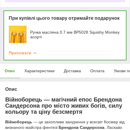
При купівлі цього товару отримайте подарунок
Ручка масляна 0.7 мм BP5028 Squishy Monkey
асорті
Приховати
Опис
Характеристики
Доставка
Оплата
Умови п
Опис
Війноборець — магічний епос Брендона
Сандерсона про місто живих богів, силу
кольору та ціну безсмертя
Війноборець
— це захопливе занурення у всесвіт Космер від
визнаного майстра фентезі
Брендона Сандерсона
. Ласкаво