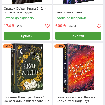
Cпaдoк Op'їшi. Книга 3. Діти
болю й безвладдя
Зачарована річка
Готово до відправки
Готово до відправки
174
600
₴
₴
290 ₴
750 ₴
Купити
Купити
–20%
–20%
Остання Фінестра. Книга 1.
Незгасний вогонь. Книга 2
Це безжальне благословення
(Елементалі Кадансу)