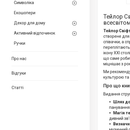
Символіка
Екошопери
Тейлор Св
всесвітом
Декор для дому
Тейлор Свіфт
Активний відпочинок
створене для 
співачки, а с
Ручки
переплітають
ікону XXI сто
що саме робит
Про нас
міцнішає з ро
Ми рекомендує
Відгуки
культурою та 
Про що кни
Статті
Видання струк
Шлях до
панування
Магія те
дивний зв'
Визначні
музичний с