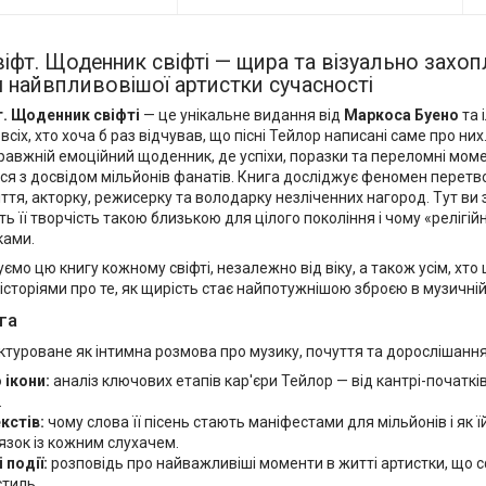
іфт. Щоденник свіфті — щира та візуально захо
 найвпливовішої артистки сучасності
. Щоденник свіфті
— це унікальне видання від
Маркоса Буено
та 
всіх, хто хоча б раз відчував, що пісні Тейлор написані саме про них
правжній емоційний щоденник, де успіхи, поразки та переломні мом
ся з досвідом мільйонів фанатів. Книга досліджує феномен перетво
ліття, акторку, режисерку та володарку незліченних нагород. Тут ви 
ь її творчість такою близькою для цілого покоління і чому «релігій
ками.
мо цю книгу кожному свіфті, незалежно від віку, а також усім, хто
історіями про те, як щирість стає найпотужнішою зброєю в музичній 
га
туроване як інтимна розмова про музику, почуття та дорослішання
 ікони:
аналіз ключових етапів кар'єри Тейлор — від кантрі-початків
.
кстів:
чому слова її пісень стають маніфестами для мільйонів і як ї
язок із кожним слухачем.
 події:
розповідь про найважливіші моменти в житті артистки, що с
тиль.