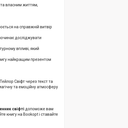
 та власним життям,
юється на справжній витвір
и починає досліджувати
турному впливі, який
книгу найкращим презентом
Тейлор Свіфт через текст та
магічну та емоційну атмосферу
енник свіфті
допоможе вам
те книгу на Bookopt і ставайте