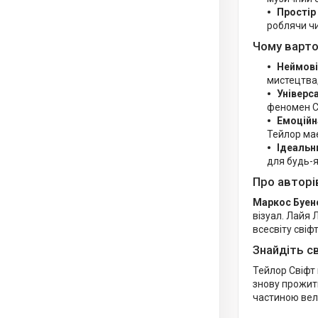
Простір
роблячи ч
Чому варто
Неймові
мистецтва,
Універс
феномен С
Емоційн
Тейлор має
Ідеальн
для будь-я
Про авторі
Маркос Буен
візуал. Лайя 
всесвіту свіф
Знайдіть св
Тейлор Свіфт
знову прожити
частиною вели