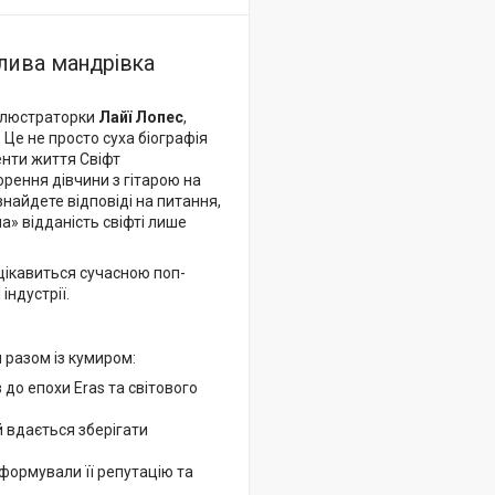
плива мандрівка
ілюстраторки
Лайї Лопес
,
. Це не просто суха біографія
енти життя Свіфт
рення дівчини з гітарою на
знайдете відповіді на питання,
на» відданість свіфті лише
 цікавиться сучасною поп-
індустрії.
 разом із кумиром:
 до епохи Eras та світового
й вдається зберігати
формували її репутацію та