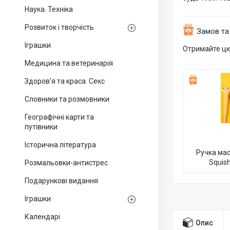
Наука. Техніка
Розвиток і творчість
Замов та
Іграшки
Отримайте цю
Медицина та ветеринарія
Здоров'я та краса. Секс
Словники та розмовники
Географічні карти та
путівники
Історична література
Ручка мас
Squis
Розмальовки-антистрес
Подарункові видання
Іграшки
Календарі
Опис