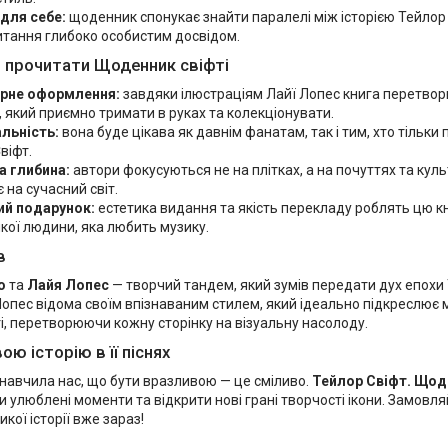
 для себе:
щоденник спонукає знайти паралелі між історією Тейлор
итання глибоко особистим досвідом.
 прочитати Щоденник свіфті
рне оформлення:
завдяки ілюстраціям Лайї Лопес книга перетвор
 який приємно тримати в руках та колекціонувати.
альність:
вона буде цікава як давнім фанатам, так і тим, хто тільк
віфт.
а глибина:
автори фокусуються не на плітках, а на почуттях та куль
 на сучасний світ.
ий подарунок:
естетика видання та якість перекладу роблять цю 
кої людини, яка любить музику.
в
о
та
Лайя Лопес
— творчий тандем, який зумів передати дух епохи 
Лопес відома своїм впізнаваним стилем, який ідеально підкреслює 
ті, перетворюючи кожну сторінку на візуальну насолоду.
ою історію в її піснях
 навчила нас, що бути вразливою — це сміливо.
Тейлор Свіфт. Щод
 улюблені моменти та відкрити нові грані творчості ікони. Замовляй
кої історії вже зараз!