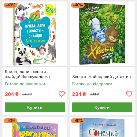
–40%
–40%
Крила, лапи і хвости –
знайди! Зоошукалочка
Хвости. Найперший детектив
Готово до відправки
Готово до відправки
204
234
₴
₴
340 ₴
390 ₴
Купити
Купити
–40%
–40%