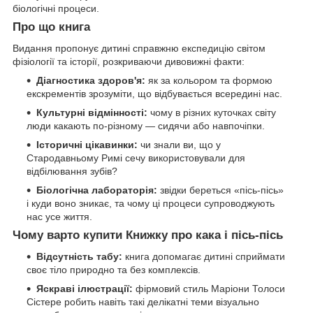
біологічні процеси.
Про що книга
Видання пропонує дитині справжню експедицію світом
фізіології та історії, розкриваючи дивовижні факти:
Діагностика здоров'я:
як за кольором та формою
екскрементів зрозуміти, що відбувається всередині нас.
Культурні відмінності:
чому в різних куточках світу
люди какають по-різному — сидячи або навпочіпки.
Історичні цікавинки:
чи знали ви, що у
Стародавньому Римі сечу використовували для
відбілювання зубів?
Біологічна лабораторія:
звідки береться «пісь-пісь»
і куди воно зникає, та чому ці процеси супроводжують
нас усе життя.
Чому варто купити Книжку про кака і пісь-пісь
Відсутність табу:
книга допомагає дитині сприймати
своє тіло природно та без комплексів.
Яскраві ілюстрації:
фірмовий стиль Маріони Толоси
Сістере робить навіть такі делікатні теми візуально