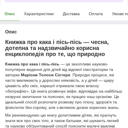
Опис
Характеристики
Доставка
Оплата
Умови п
Опис
Книжка про кака і пісь-пісь — чесна,
дотепна та надзвичайно корисна
енциклопедія про те, що природно
Книжка про кака і пісь-пісь
— це захопливе науково-
популярне видання для дітей від відомої ілюстраторки та
авторки
Маріони Толоси Сістере
. Природні процеси, які
часто викликають у дорослих ніяковість, а у дітей — щиру
цікавість або сміх, нарешті отримали свою власну
«біографію». Ця книга розвінчує міфи, відповідає на найбільш
незручні запитання та пояснює, як працює наш організм. Це
ідеальний спосіб розпочати розмову про гігієну, здоров'я та
фізіологію без сорому, але з великою дозою корисних знань.
Ми рекомендуємо цю книгу допитливим дітям, які прагнуть
знати все про своє тіло, а також батькам, які шукають легкий
та науково обґрунтований спосіб пояснити малечі важливі