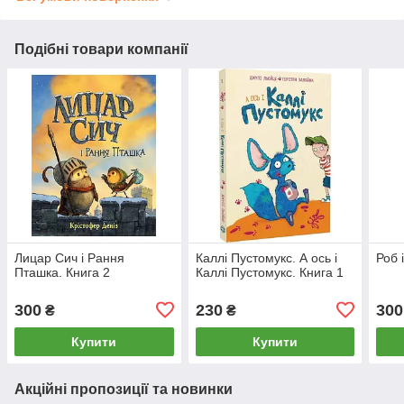
Подібні товари компанії
Лицар Сич і Рання
Каллі Пустомукс. А ось і
Роб 
Пташка. Книга 2
Каллі Пустомукс. Книга 1
300
230
300
₴
₴
Купити
Купити
Акційні пропозиції та новинки