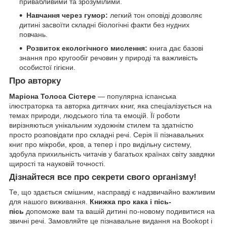
привабливими та зрозумілими.
Навчання через гумор:
легкий тон оповіді дозволяє
дитині засвоїти складні біологічні факти без нудних
повчань.
Розвиток екологічного мислення:
книга дає базові
знання про кругообіг речовин у природі та важливість
особистої гігієни.
Про авторку
Маріона Толоса Сістере
— популярна іспанська
ілюстраторка та авторка дитячих книг, яка спеціалізується на
темах природи, людського тіла та емоцій. Її роботи
вирізняються унікальним художнім стилем та здатністю
просто розповідати про складні речі. Серія її пізнавальних
книг про мікроби, кров, а тепер і про видільну систему,
здобула прихильність читачів у багатьох країнах світу завдяки
щирості та науковій точності.
Дізнайтеся все про секрети свого організму!
Те, що здається смішним, насправді є надзвичайно важливим
для нашого виживання.
Книжка про кака і пісь-
пісь
допоможе вам та вашій дитині по-новому подивитися на
звичні речі. Замовляйте це пізнавальне видання на Bookopt і