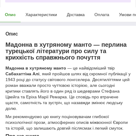
Опис
Характеристики
Доставка
Оплата
Умови п
Опис
Мадонна в хутряному манто — перлина
турецької літератури про силу та
крихкість справжнього почуття
Мадонна в хутряному манто
— це найвідоміший твір
Сабахаттіна Алі
, який пройшов шлях від скромної публікації у
1943 році до статусу світового лонгселера. Десятиліттями цей
роман вважали просто чуттєвою історією, але сьогодні
критики ставлять його в один ряд із шедеврами Стефана
Цвейга та Еріха Марії Ремарка. Це сповідь про втрачене
щастя, самотність та зустріч, що назавжди змінює людську
долю.
Ми рекомендуємо цю книгу поціновувачам глибокої
психологічної прози, атмосферних описів міжвоєнної Європи
та історій, що залишають довгий післясмак і легкий смуток.