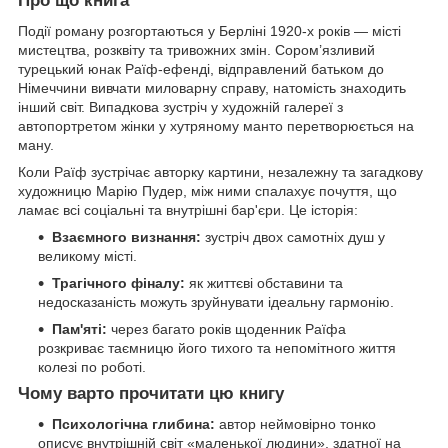
Про що книга
Події роману розгортаються у Берліні 1920-х років — місті
мистецтва, розквіту та тривожних змін. Сором’язливий
турецький юнак Раїф-ефенді, відправлений батьком до
Німеччини вивчати миловарну справу, натомість знаходить
інший світ. Випадкова зустріч у художній галереї з
автопортретом жінки у хутряному манто перетворюється на
ману.
Коли Раїф зустрічає авторку картини, незалежну та загадкову
художницю Марію Пудер, між ними спалахує почуття, що
ламає всі соціальні та внутрішні бар'єри. Це історія:
Взаємного визнання:
зустріч двох самотніх душ у
великому місті.
Трагічного фіналу:
як життєві обставини та
недосказаність можуть зруйнувати ідеальну гармонію.
Пам'яті:
через багато років щоденник Раїфа
розкриває таємницю його тихого та непомітного життя
колезі по роботі.
Чому варто прочитати цю книгу
Психологічна глибина:
автор неймовірно тонко
описує внутрішній світ «маленької людини», здатної на