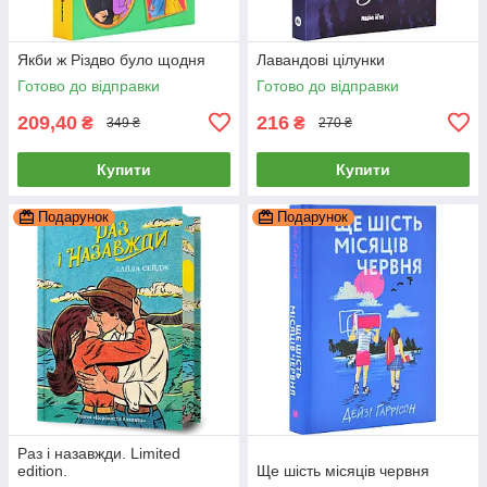
Якби ж Різдво було щодня
Лавандові цілунки
Готово до відправки
Готово до відправки
209,40
216
₴
₴
349 ₴
270 ₴
Купити
Купити
Подарунок
Подарунок
Раз і назавжди. Limited
edition.
Ще шість місяців червня