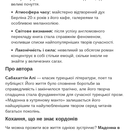
великі почуття.
Атмосфера часу:
майстерно відтворений дух
Берліна 20-х років з його кафе, галереями та
особливою меланхолією.
Світове визнання:
після успіху англомовного
перекладу книга стала справжнім феноменом,
очоливши списки найпопулярніших творів сучасності.
Лаконічність і сила:
невеликий за обсягом роман
концентрує в собі стільки емоцій, скільки інколи не
знайти у величезних сагах.
Про автора
Сабахаттін Алі
— класик турецької літератури, поет та
публіцист. Його життя було сповнене боротьби за
справедливість і закінчилося трагічно, але його творча
спадщина стала фундаментом для сучасної турецької прози.
«Мадонна в хутряному манто» залишається його
найщирішим та найулюбленішим твором серед читачів
багатьох поколінь.
Кохання, що не знає кордонів
Чи можна прожити все життя однією зустріччю?
Мадонна в