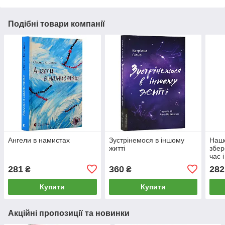
Подібні товари компанії
Ангели в намистах
Зустрінемося в іншому
Наше
житті
збер
час 
281
360
282
₴
₴
Купити
Купити
Акційні пропозиції та новинки