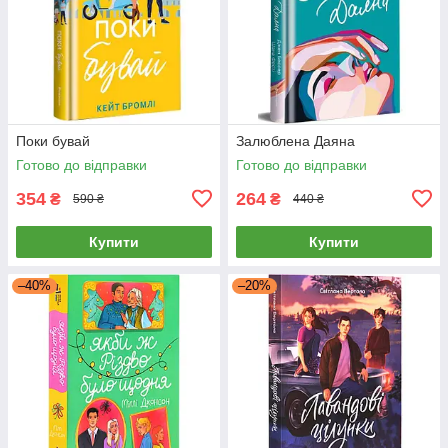
Поки бувай
Залюблена Даяна
Готово до відправки
Готово до відправки
354
264
₴
₴
590 ₴
440 ₴
Купити
Купити
–40%
–20%