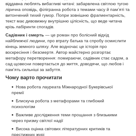
віддавна люблять вибагливі читачі: забарвлена світлою тугою
лірична оповідь, філігранна робота з темами часу й пам’яті та
витончений тихий гумор. Попри зовнішню фрагментарність,
текст має дивовижну внутрішню цілісність, що веде читача
крізь лабіринти спогадів.
Садівник і смерть
— це роман про болісний відхід
найближчої людини, про втрату батька та спробу осмислити
кінець земного шляху. Але водночас це історія про
воскресіння і безсмертя. Автор майстерно розгортає
метафору перетворення: помираючи, садівник стає садом, а
сад щовесни повертається до життя, доводячи, що любов і
пам'ять сильніші за забуття.
Чому варто прочитати
Нова робота лауреата Міжнародної Букерівської
премії
Блискуча робота з метафорами та глибокий
психологізм
Важливе дослідження теми прощання з близькими
через призму світлої надії
Висока оцінка світових літературних критиків та
престижних журі