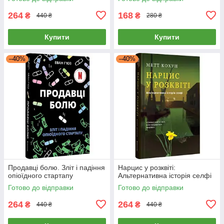
264
168
₴
₴
440 ₴
280 ₴
Купити
Купити
–40%
–40%
Продавці болю. Зліт і падіння
Нарцис у розквіті:
опіоїдного стартапу
Альтернативна історія селфі
Готово до відправки
Готово до відправки
264
264
₴
₴
440 ₴
440 ₴