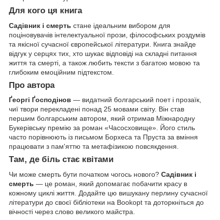
Для кого ця книга
Садівник і смерть
стане ідеальним вибором для
поціновувачів інтелектуальної прози, філософських роздумів
та якісної сучасної європейської літератури. Книга знайде
відгук у серцях тих, хто шукає відповіді на складні питання
життя та смерті, а також любить тексти з багатою мовою та
глибоким емоційним підтекстом.
Про автора
Ґеоргі Ґосподінов
— видатний болгарський поет і прозаїк,
чиї твори перекладені понад 25 мовами світу. Він став
першим болгарським автором, який отримав Міжнародну
Букерівську премію за роман «Часосховище». Його стиль
часто порівнюють із письмом Борхеса та Пруста за вміння
працювати з пам'яттю та метафізикою повсякдення.
Там, де біль стає квітами
Чи може смерть бути початком чогось нового?
Садівник і
смерть
— це роман, який допомагає побачити красу в
кожному циклі життя. Додайте цю вишукану перлину сучасної
літератури до своєї бібліотеки на Bookopt та доторкніться до
вічності через слово великого майстра.