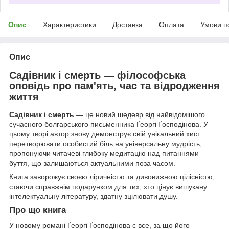
Опис
Характеристики
Доставка
Оплата
Умови п
Опис
Садівник і смерть — філософська
оповідь про пам'ять, час та відродження
життя
Садівник і смерть
— це новий шедевр від найвідомішого
сучасного болгарського письменника Ґеоргі Ґосподінова. У
цьому творі автор знову демонструє свій унікальний хист
перетворювати особистий біль на універсальну мудрість,
пропонуючи читачеві глибоку медитацію над питаннями
буття, що залишаються актуальними поза часом.
Книга заворожує своєю ліричністю та дивовижною цілісністю,
стаючи справжнім подарунком для тих, хто цінує вишукану
інтелектуальну літературу, здатну зцілювати душу.
Про що книга
У новому романі Ґеоргі Ґосподінова є все, за що його