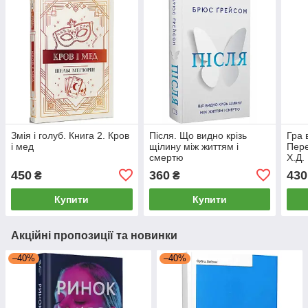
Змія і голуб. Книга 2. Кров
Після. Що видно крізь
Гра 
і мед
щілину між життям і
Пере
смертю
Х.Д.
450
360
430
₴
₴
Купити
Купити
Акційні пропозиції та новинки
–40%
–40%