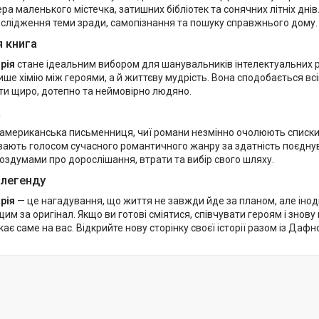
а маленького містечка, затишних бібліотек та сонячних літніх днів
слідження теми зради, самопізнання та пошуку справжнього дому.
я книга
орія
стане ідеальним вибором для шанувальників інтелектуальних р
ше хімію між героями, а й життєву мудрість. Вона сподобається всім,
ати щиро, дотепно та неймовірно людяно.
а
американська письменниця, чиї романи незмінно очолюють списки 
ивають голосом сучасного романтичного жанру за здатність поєднува
оздумами про дорослішання, втрати та вибір свого шляху.
 легенду
орія
— це нагадування, що життя не завжди йде за планом, але інод
им за оригінал. Якщо ви готові сміятися, співчувати героям і знову
кає саме на вас. Відкрийте нову сторінку своєї історії разом із Даф