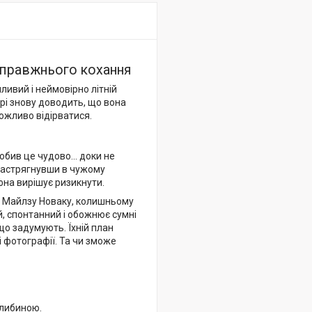
 справжнього кохання
ливий і неймовірно літній
нрі знову доводить, що вона
ожливо відірватися.
обив це чудово... доки не
 Застрягнувши в чужому
афна вирішує ризикнути.
 — Майлзу Новаку, колишньому
й, спонтанний і обожнює сумні
що задумують. Їхній план
 фотографії. Та чи зможе
глибиною.