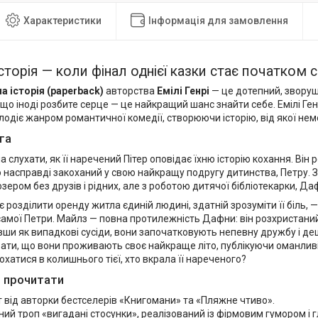
Характеристики
Інформація для замовлення
сторія — коли фінал однієї казки стає початком
а історія (paperback)
авторства
Емілі Генрі
— це дотепний, зворуш
 що іноді розбите серце — це найкращий шанс знайти себе. Емілі Ге
одіє жанром романтичної комедії, створюючи історію, від якої нем
га
слухати, як її наречений Пітер оповідає їхню історію кохання. Він р
о насправді закоханий у свою найкращу подругу дитинства, Петру.
озером без друзів і рідних, але з роботою дитячої бібліотекарки, Д
 розділити оренду житла єдиній людині, здатній зрозуміти її біль,
 самої Петри. Майлз — повна протилежність Дафни: він розхристани
ши як випадкові сусіди, вони започатковують непевну дружбу і де
ати, що вони проживають своє найкраще літо, публікуючи оманливі
хатися в колишнього тієї, хто вкрала її нареченого?
 прочитати
т від авторки бестселерів «Книгомани» та «Пляжне чтиво».
ий троп «вигадані стосунки», реалізований із фірмовим гумором і 