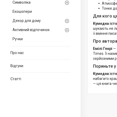
Символіка
Атмосфер
Тонке до
Екошопери
Для кого ц
Декор для дому
Кумедна іст
шукають не ли
Активний відпочинок
її вміння пис
Ручки
Про автор
Емілі Генрі
— 
Про нас
Times. Її наз
серйозними р
Пориньте у
Відгуки
Кумедна іст
набагато кращ
Статті
— ця книга че