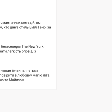
.
омантичних комедій, які
 хто цінує стиль Емілі Генрі за
бестселерів The New York
ти легкість оповіді з
і «план Б» виявляється
 повірити в любовну магію літа
ною та Майлзом.