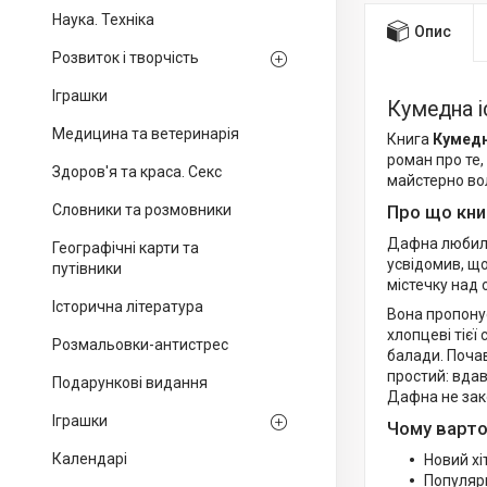
Наука. Техніка
Опис
Розвиток і творчість
Іграшки
Кумедна і
Медицина та ветеринарія
Книга
Кумедн
роман про те,
Здоров'я та краса. Секс
майстерно вол
Про що кни
Словники та розмовники
Дафна любила 
Географічні карти та
усвідомив, щ
путівники
містечку над 
Історична література
Вона пропонує
хлопцеві тієї
Розмальовки-антистрес
балади. Почав
простий: вдав
Подарункові видання
Дафна не зако
Іграшки
Чому варто
Календарі
Новий хі
Популярн