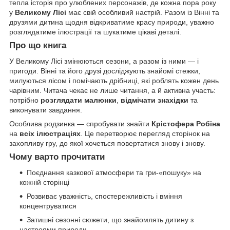
тепла історія про улюблених персонажів, де кожна пора року
у
Великому Лісі
має свій особливий настрій. Разом із Вінні та
друзями дитина щодня відкриватиме красу природи, уважно
розглядатиме ілюстрації та шукатиме цікаві деталі.
Про що книга
У Великому Лісі змінюються сезони, а разом із ними — і
пригоди. Вінні та його друзі досліджують знайомі стежки,
милуються лісом і помічають дрібниці, які роблять кожен день
чарівним. Читача чекає не лише читання, а й активна участь:
потрібно
розглядати малюнки
,
відмічати знахідки
та
виконувати завдання.
Особлива родзинка — спробувати знайти
Крістофера Робіна
на
всіх ілюстраціях
. Це перетворює перегляд сторінок на
захопливу гру, до якої хочеться повертатися знову і знову.
Чому варто прочитати
Поєднання казкової атмосфери та гри-«пошуку» на
кожній сторінці
Розвиває уважність, спостережливість і вміння
концентруватися
Затишні сезонні сюжети, що знайомлять дитину з
настроями природи