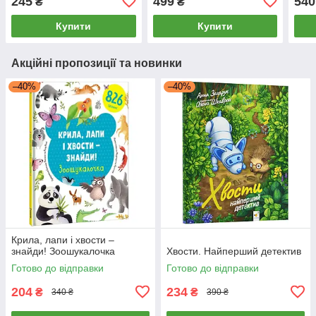
245
499
540
₴
₴
Купити
Купити
Акційні пропозиції та новинки
–40%
–40%
Крила, лапи і хвости –
знайди! Зоошукалочка
Хвости. Найперший детектив
Готово до відправки
Готово до відправки
204
234
₴
₴
340 ₴
390 ₴