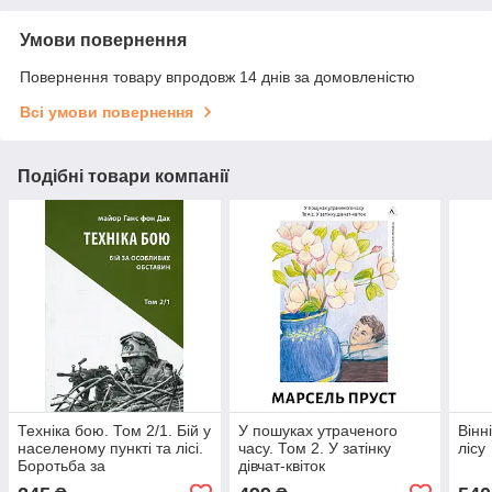
Умови повернення
Повернення товару впродовж 14 днів за домовленістю
Всі умови повернення
Подібні товари компанії
Техніка бою. Том 2/1. Бій у
У пошуках утраченого
Вінн
населеному пункті та лісі.
часу. Том 2. У затінку
лісу
Боротьба за
дівчат-квіток
фортифікаційні споруди