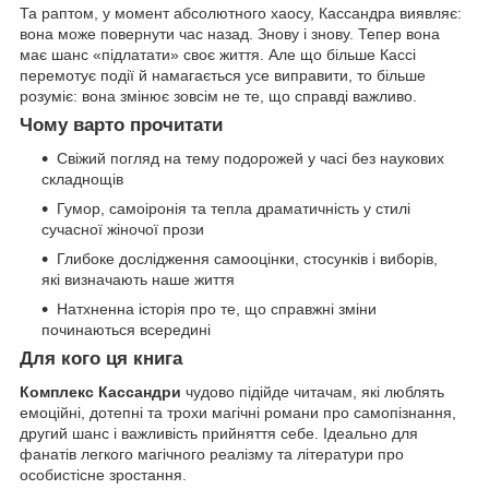
Та раптом, у момент абсолютного хаосу, Кассандра виявляє:
вона може повернути час назад. Знову і знову. Тепер вона
має шанс «підлатати» своє життя. Але що більше Кассі
перемотує події й намагається усе виправити, то більше
розуміє: вона змінює зовсім не те, що справді важливо.
Чому варто прочитати
Свіжий погляд на тему подорожей у часі без наукових
складнощів
Гумор, самоіронія та тепла драматичність у стилі
сучасної жіночої прози
Глибоке дослідження самооцінки, стосунків і виборів,
які визначають наше життя
Натхненна історія про те, що справжні зміни
починаються всередині
Для кого ця книга
Комплекс Кассандри
чудово підійде читачам, які люблять
емоційні, дотепні та трохи магічні романи про самопізнання,
другий шанс і важливість прийняття себе. Ідеально для
фанатів легкого магічного реалізму та літератури про
особистісне зростання.