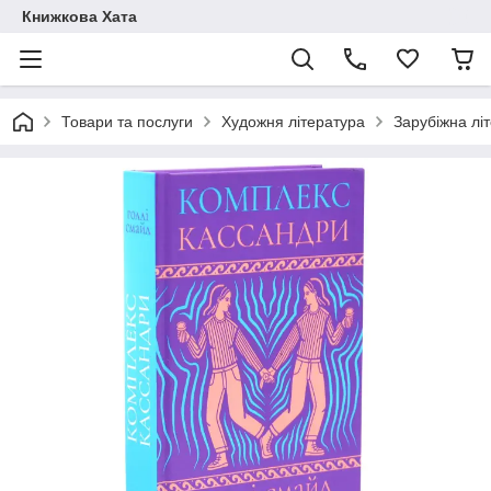
Книжкова Хата
Товари та послуги
Художня література
Зарубіжна лі