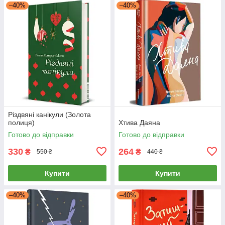
–40%
–40%
Різдвяні канікули (Золота
полиця)
Хтива Даяна
Готово до відправки
Готово до відправки
330
264
₴
₴
550 ₴
440 ₴
Купити
Купити
–40%
–40%