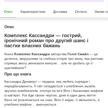
Опис
Характеристики
Доставка
Оплата
Умови п
Опис
Комплекс Кассандри — гострий,
іронічний роман про другий шанс і
пастки власних бажань
Книга
Комплекс Кассандри
авторства
Голлі Смайл
— це
дотепна, зворушлива та глибока історія про жінку, яка раптово
отримує змогу змінювати минуле… але чи зробить це її
щасливішою?
Про що книга
Кассандра Данкворт — людина, яка любить порядок і
передбачуваність. Її світ складається з улюблених музеїв,
зручних комбінезонів, хлопця на ім’я Вілл і бананових мафінів
із кав’ярні. Усе йде своєю чергою, доки в один день життя
Кассі не розсипається на очах: Вілл її кидає, її звільняють, а
улюблені мафіни… закінчуються.