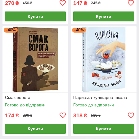
270
147
₴
₴
450 ₴
245 ₴
Купити
Купити
–40%
–40%
Смак ворога
Паризька кулінарна школа
Готово до відправки
Готово до відправки
174
318
₴
₴
290 ₴
530 ₴
Купити
Купити