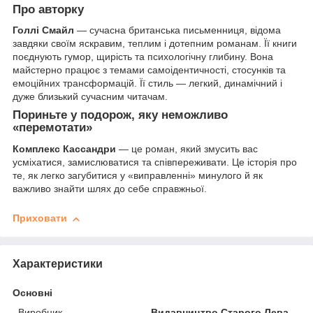
Про авторку
Голлі Смайл
— сучасна британська письменниця, відома
завдяки своїм яскравим, теплим і дотепним романам. Її книги
поєднують гумор, щирість та психологічну глибину. Вона
майстерно працює з темами самоідентичності, стосунків та
емоційних трансформацій. Її стиль — легкий, динамічний і
дуже близький сучасним читачам.
Пориньте у подорож, яку неможливо
«перемотати»
Комплекс Кассандри
— це роман, який змусить вас
усміхатися, замислюватися та співпереживати. Це історія про
те, як легко загубитися у «виправленні» минулого й як
важливо знайти шлях до себе справжньої.
Приховати
Характеристики
Основні
Виробник
Видавництво Старого Лева