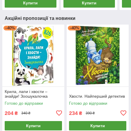
Купити
Купити
Акційні пропозиції та новинки
–40%
–40%
Крила, лапи і хвости –
знайди! Зоошукалочка
Хвости. Найперший детектив
Готово до відправки
Готово до відправки
204
234
₴
₴
340 ₴
390 ₴
Купити
Купити