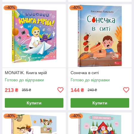
–40%
–40%
MONATIK. Книга мрій
Сонечка в ситі
Готово до відправки
Готово до відправки
213
144
₴
₴
355 ₴
240 ₴
Купити
Купити
–40%
–40%