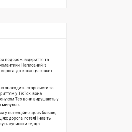
ро подорож, відкриття та
 романтики. Написаний із
ід ворога-до-коханця сюжет.
на знаходить старі листи та
риттям у TikTok, вона
о онуком Тео вони вирушають у
з минулого.
я у потенційно щось більше,
х: дорога, готелі і навіть
жуть зупинити те, що