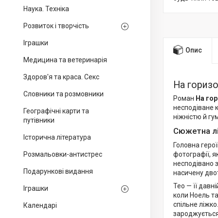
Наука. Техніка
Розвиток і творчість
Іграшки
Опис
Медицина та ветеринарія
Здоров'я та краса. Секс
На горизо
Словники та розмовники
Роман
На гор
несподіване к
Географічні карти та
ніжністю й гу
путівники
Сюжетна лі
Історична література
Головна герої
Розмальовки-антистрес
фотографії, я
несподівано з
Подарункові видання
насичену дво
Тео — її дав
Іграшки
коли Ноель та
спільне ліжко
Календарі
зароджується