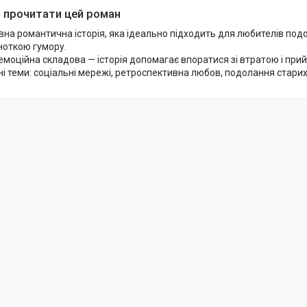
 прочитати цей роман
на романтична історія, яка ідеально підходить для любителів по
ноткою гумору.
емоційна складова — історія допомагає впоратися зі втратою і прий
і теми: соціальні мережі, ретроспективна любов, подолання старих