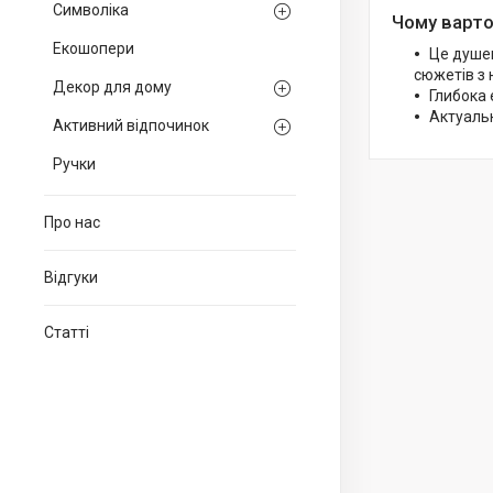
Символіка
Чому варто
Екошопери
Це душев
сюжетів з 
Декор для дому
Глибока 
Актуальн
Активний відпочинок
Ручки
Про нас
Відгуки
Статті