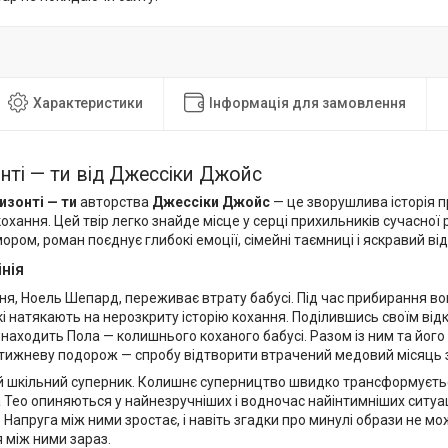
Характеристики
Інформація для замовлення
нті — ти від Джессіки Джойс
изонті — ти
авторства
Джессіки Джойс
— це зворушлива історія п
охання. Цей твір легко знайде місце у серці прихильників сучасної
мором, роман поєднує глибокі емоції, сімейні таємниці і яскравий в
нія
ня, Ноель Шепард, переживає втрату бабусі. Під час прибирання во
кі натякають на нерозкриту історію кохання. Поділившись своїм відк
находить Пола — колишнього коханого бабусі. Разом із ним та йог
тижневу подорож — спробу відтворити втрачений медовий місяць 
ній шкільний суперник. Колишнє суперництво швидко трансформуєтьс
 Тео опиняються у найнезручніших і водночас найінтимніших ситуація
. Напруга між ними зростає, і навіть згадки про минулі образи не мо
 між ними зараз.