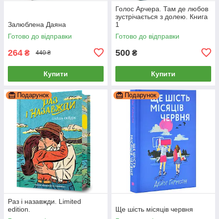
Голос Арчера. Там де любов
зустрічається з долею. Книга
Залюблена Даяна
1
Готово до відправки
Готово до відправки
264
500
₴
₴
440 ₴
Купити
Купити
Подарунок
Подарунок
Раз і назавжди. Limited
edition.
Ще шість місяців червня