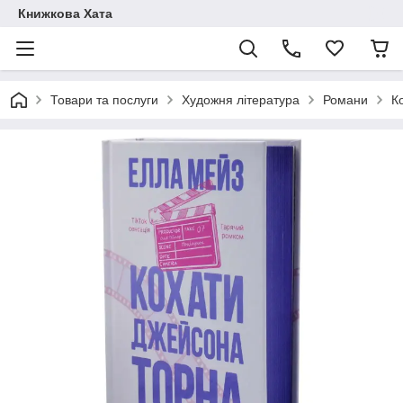
Книжкова Хата
Товари та послуги
Художня література
Романи
К