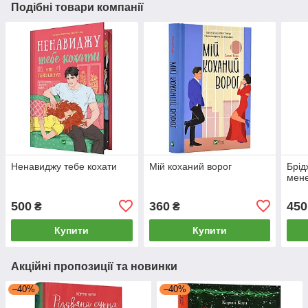
Подібні товари компанії
Ненавиджу тебе кохати
Мій коханий ворог
Брід
мене
500
360
450
₴
₴
Купити
Купити
Акційні пропозиції та новинки
–40%
–40%