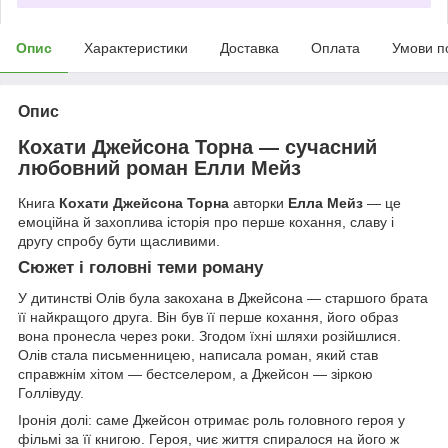
Опис
Характеристики
Доставка
Оплата
Умови п
Опис
Кохати Джейсона Торна — сучасний
любовний роман Елли Мейз
Книга
Кохати Джейсона Торна
авторки
Елла Мейз
— це
емоційна й захоплива історія про перше кохання, славу і
другу спробу бути щасливими.
Сюжет і головні теми роману
У дитинстві Олів була закохана в Джейсона — старшого брата
її найкращого друга. Він був її перше кохання, його образ
вона пронесла через роки. Згодом їхні шляхи розійшлися.
Олів стала письменницею, написала роман, який став
справжнім хітом — бестселером, а Джейсон — зіркою
Голлівуду.
Іронія долі: саме Джейсон отримає роль головного героя у
фільмі за її книгою. Героя, чиє життя спиралося на його ж