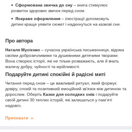
Сформована звичка до сну
– книга стимулює
розвиток здорових звичок перед сном.
Яскраве оформлення
– ілюстрації допоможуть
дитині краще уявити сюжет і надихнуться на казкові сни.
Про автора
Наталя Мусієнко
– сучасна українська письменниця, відома
своїми доброзичливими та душевними дитячими творами.
Вона створює історії, які не тільки розважають, але й вчать
малечу добру, чуйності та мрійливості.
Подаруйте дитині спокійні й радісні миті
Читання перед сном – це важливий ритуал, який формує
довіру, спокій та позитивний емоційний зв'язок між дитиною та
дорослим. Оберіть
Казки для солодких снів
і подаруйте
своїй дитині 30 теплих історій, які залишаться у пам’яті
надовго.
Приховати