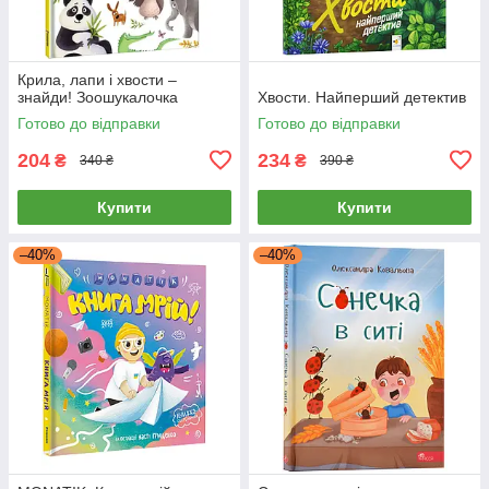
Крила, лапи і хвости –
знайди! Зоошукалочка
Хвости. Найперший детектив
Готово до відправки
Готово до відправки
204
234
₴
₴
340 ₴
390 ₴
Купити
Купити
–40%
–40%