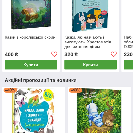
Казки з королівської скрині
Казки, які навчають і
Набі
виховують. Хрестоматія
обли
для читання дітям
DJ0
дошкільного та молодшого
400
320
230
₴
₴
шкільного віку. Книга 2
Купити
Купити
Акційні пропозиції та новинки
–40%
–40%