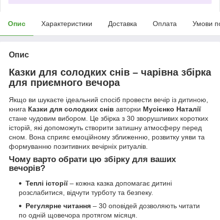
Опис
Характеристики
Доставка
Оплата
Умови п
Опис
Казки для солодких снів – чарівна збірка
для приємного вечора
Якщо ви шукаєте ідеальний спосіб провести вечір із дитиною,
книга
Казки для солодких снів
авторки
Мусієнко Наталії
стане чудовим вибором. Це збірка з 30 зворушливих коротких
історій, які допоможуть створити затишну атмосферу перед
сном. Вона сприяє емоційному зближенню, розвитку уяви та
формуванню позитивних вечірніх ритуалів.
Чому варто обрати цю збірку для ваших
вечорів?
Теплі історії
– кожна казка допомагає дитині
розслабитися, відчути турботу та безпеку.
Регулярне читання
– 30 оповідей дозволяють читати
по одній щовечора протягом місяця.