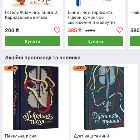
Готель Фламінго. Книга 3.
Війна і нові горизонти.
Нові
Карнавальна витівка
Лідери думок про
сьогодення й майбутнє
України і світу
200
385
380
₴
₴
550 ₴
Купити
Купити
Акційні пропозиції та новинки
–40%
–40%
Пекельна пісня
Дует наш темний