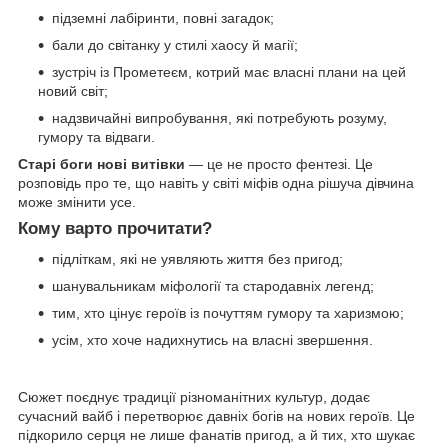
підземні лабіринти, повні загадок;
бали до світанку у стилі хаосу й магії;
зустріч із Прометеєм, котрий має власні плани на цей
новий світ;
надзвичайні випробування, які потребують розуму,
гумору та відваги.
Старі боги нові витівки
— це не просто фентезі. Це
розповідь про те, що навіть у світі міфів одна рішуча дівчина
може змінити усе.
Кому варто прочитати?
підліткам, які не уявляють життя без пригод;
шанувальникам міфології та стародавніх легенд;
тим, хто цінує героїв із почуттям гумору та харизмою;
усім, хто хоче надихнутись на власні звершення.
Сюжет поєднує традиції різноманітних культур, додає
сучасний вайб і перетворює давніх богів на нових героїв. Це
підкорило серця не лише фанатів пригод, а й тих, хто шукає