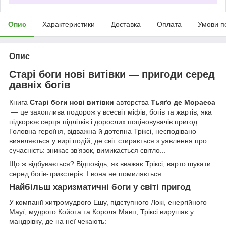
Опис
Характеристики
Доставка
Оплата
Умови п
Опис
Старі боги нові витівки — пригоди серед
давніх богів
Книга
Старі боги нові витівки
авторства
Тьяґо де Мораеса
— це захоплива подорож у всесвіт міфів, богів та жартів, яка
підкорює серця підлітків і дорослих поціновувачів пригод.
Головна героїня, відважна й дотепна Тріксі, несподівано
виявляється у вирі подій, де світ стирається з уявлення про
сучасність: зникає зв’язок, вимикається світло...
Що ж відбувається? Відповідь, як вважає Тріксі, варто шукати
серед богів-трикстерів. І вона не помиляється.
Найбільш харизматичні боги у світі пригод
У компанії хитромудрого Ешу, підступного Локі, енергійного
Мауї, мудрого Койота та Короля Мавп, Тріксі вирушає у
мандрівку, де на неї чекають: