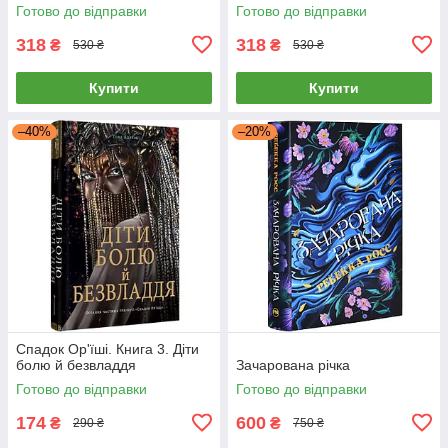
Готово до відправки
Готово до відправки
318
318
₴
₴
530 ₴
530 ₴
Купити
Купити
–40%
–20%
Cпaдoк Op'їшi. Книга 3. Діти
болю й безвладдя
Зачарована річка
Готово до відправки
Готово до відправки
174
600
₴
₴
290 ₴
750 ₴