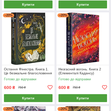
Купити
Купити
–20%
–20%
Остання Фінестра. Книга 1.
Незгасний вогонь. Книга 2
Це безжальне благословення
(Елементалі Кадансу)
Готово до відправки
Готово до відправки
600
600
₴
₴
750 ₴
750 ₴
Купити
Купити
–20%
–20%