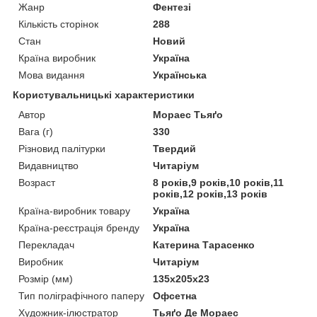
Жанр
Фентезі
Кількість сторінок
288
Стан
Новий
Країна виробник
Україна
Мова видання
Українська
Користувальницькі характеристики
Автор
Мораес Тьяґо
Вага (г)
330
Різновид палітурки
Твердий
Видавництво
Читаріум
Возраст
8 років,9 років,10 років,11
років,12 років,13 років
Країна-виробник товару
Україна
Країна-реєстрація бренду
Україна
Перекладач
Катерина Тарасенко
Виробник
Читаріум
Розмір (мм)
135x205x23
Тип поліграфічного паперу
Офсетна
Художник-ілюстратор
Тьяґо Де Мораес