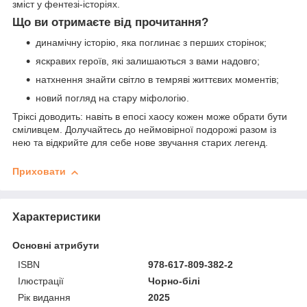
зміст у фентезі-історіях.
Що ви отримаєте від прочитання?
динамічну історію, яка поглинає з перших сторінок;
яскравих героїв, які залишаються з вами надовго;
натхнення знайти світло в темряві життєвих моментів;
новий погляд на стару міфологію.
Тріксі доводить: навіть в епосі хаосу кожен може обрати бути
сміливцем. Долучайтесь до неймовірної подорожі разом із
нею та відкрийте для себе нове звучання старих легенд.
Приховати
Характеристики
Основні атрибути
ISBN
978-617-809-382-2
Ілюстрації
Чорно-білі
Рік видання
2025