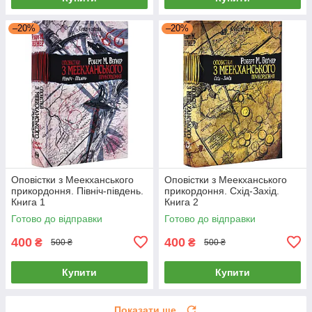
–20%
–20%
Оповістки з Меекханського
Оповістки з Меекханського
прикордоння. Північ-південь.
прикордоння. Схід-Захід.
Книга 1
Книга 2
Готово до відправки
Готово до відправки
400
400
₴
₴
500 ₴
500 ₴
Купити
Купити
Показати ще