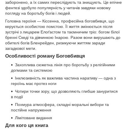
заборонено, а їх самих переслідують та знищують. Це епічне
фентезі здобуло популярність у читачів завдяки новому
погляду на боротьбу богів і людей.
Головна героїня — Кіссенна, професійна боговбивця, що
керується особистою помстою. Її життя змінюється після
зустрічі з лицарем Елоґастом та таємничим тріо: богом білої
брехні Скеді та дівчинкою Інарою. Разом вони вирушають до
обителі богів Бленрейден, ризикуючи життям заради
загадкової мети.
Особливості роману Боговбивця
Захоплива сюжетна лінія про боротьбу з релігійними
догмами та системою
Інклюзивність як важлива частина наративу — одна з
героїнь має протез ноги
Чотири точки зору, що дозволяють глибше зануритися
в події
Похмура атмосфера, складні моральні вибори та
постійне напруження
Лімітоване видання
Для кого ця книга