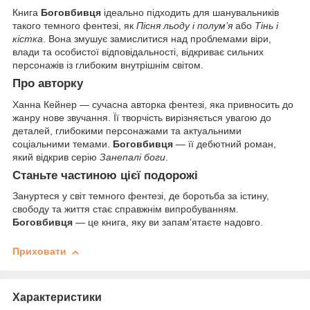
Книга
Боговбивця
ідеально підходить для шанувальників
такого темного фентезі, як
Пісня льоду і полум’я
або
Тінь і
кістка
. Вона змушує замислитися над проблемами віри,
влади та особистої відповідальності, відкриває сильних
персонажів із глибоким внутрішнім світом.
Про авторку
Ханна Кейнер — сучасна авторка фентезі, яка привносить до
жанру нове звучання. Її творчість вирізняється увагою до
деталей, глибокими персонажами та актуальними
соціальними темами.
Боговбивця
— її дебютний роман,
який відкрив серію
Занепалі боги
.
Станьте частиною цієї подорожі
Зануртеся у світ темного фентезі, де боротьба за істину,
свободу та життя стає справжнім випробуванням.
Боговбивця
— це книга, яку ви запам’ятаєте надовго.
Приховати
Характеристики