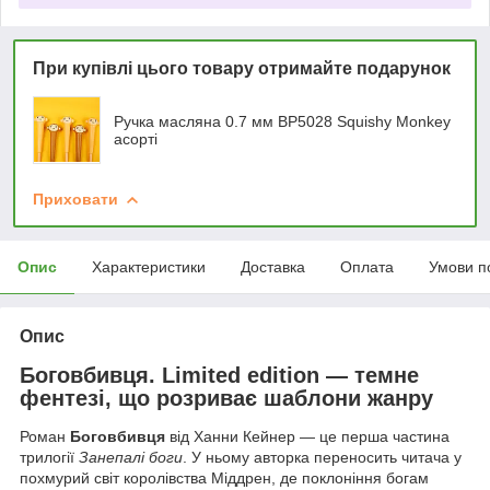
При купівлі цього товару отримайте подарунок
Ручка масляна 0.7 мм BP5028 Squishy Monkey
асорті
Приховати
Опис
Характеристики
Доставка
Оплата
Умови п
Опис
Боговбивця. Limited edition — темне
фентезі, що розриває шаблони жанру
Роман
Боговбивця
від Ханни Кейнер — це перша частина
трилогії
Занепалі боги
. У ньому авторка переносить читача у
похмурий світ королівства Міддрен, де поклоніння богам