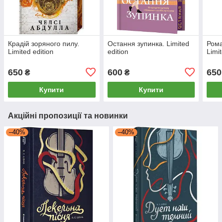
Крадій зоряного пилу.
Остання зупинка. Limited
Рома
Limited edition
edition
Limit
650
600
650
₴
₴
Купити
Купити
Акційні пропозиції та новинки
–40%
–40%