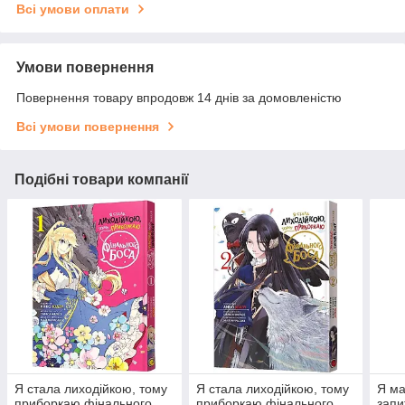
Всі умови оплати
Умови повернення
Повернення товару впродовж 14 днів за домовленістю
Всі умови повернення
Подібні товари компанії
Я стала лиходійкою, тому
Я стала лиходійкою, тому
Я ма
приборкаю фінального
приборкаю фінального
запи