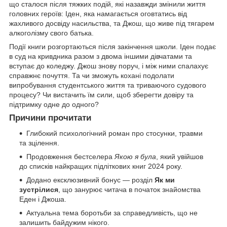
що сталося після тяжких подій, які назавжди змінили життя
головних героїв: Іден, яка намагається оговтатись від
жахливого досвіду насильства, та Джош, що живе під тягарем
алкоголізму свого батька.
Події книги розгортаються після закінчення школи. Іден подає
в суд на кривдника разом з двома іншими дівчатами та
вступає до коледжу. Джош знову поруч, і між ними спалахує
справжнє почуття. Та чи зможуть кохані подолати
випробування студентського життя та триваючого судового
процесу? Чи вистачить їм сили, щоб зберегти довіру та
підтримку одне до одного?
Причини прочитати
Глибокий психологічний роман про стосунки, травми
та зцілення.
Продовження бестселера
Якою я була
, який увійшов
до списків найкращих підліткових книг 2024 року.
Додано ексклюзивний бонус — розділ
Як ми
зустрілися
, що занурює читача в початок знайомства
Еден і Джоша.
Актуальна тема боротьби за справедливість, що не
залишить байдужим нікого.