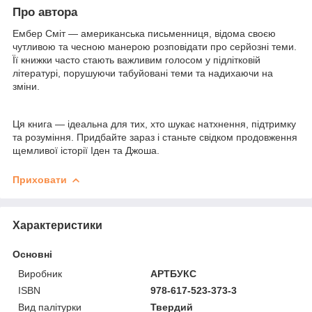
Про автора
Ембер Сміт — американська письменниця, відома своєю
чутливою та чесною манерою розповідати про серйозні теми.
Її книжки часто стають важливим голосом у підлітковій
літературі, порушуючи табуйовані теми та надихаючи на
зміни.
Ця книга — ідеальна для тих, хто шукає натхнення, підтримку
та розуміння. Придбайте зараз і станьте свідком продовження
щемливої історії Іден та Джоша.
Приховати
Характеристики
Основні
Виробник
АРТБУКС
ISBN
978-617-523-373-3
Вид палітурки
Твердий