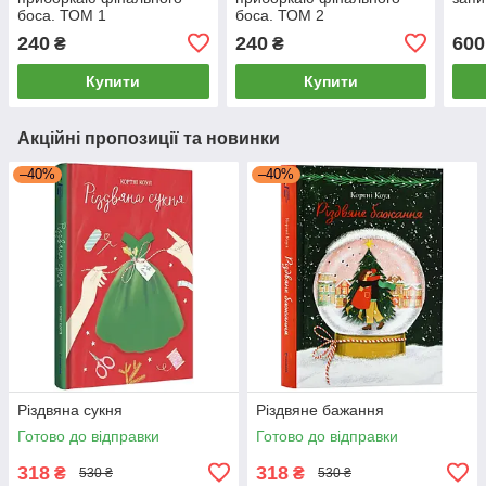
боса. ТОМ 1
боса. ТОМ 2
240
240
600
₴
₴
Купити
Купити
Акційні пропозиції та новинки
–40%
–40%
Різдвяна сукня
Різдвяне бажання
Готово до відправки
Готово до відправки
318
318
₴
₴
530 ₴
530 ₴