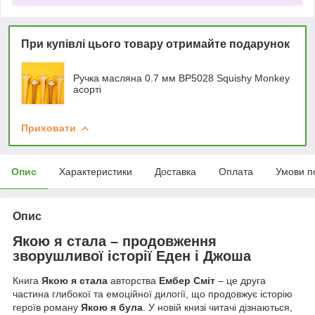
При купівлі цього товару отримайте подарунок
Ручка масляна 0.7 мм BP5028 Squishy Monkey
асорті
Приховати
Опис
Характеристики
Доставка
Оплата
Умови п
Опис
Якою я стала – продовження
зворушливої історії Еден і Джоша
Книга
Якою я стала
авторства
Ембер Сміт
– це друга
частина глибокої та емоційної дилогії, що продовжує історію
героїв роману
Якою я була
. У новій книзі читачі дізнаються,