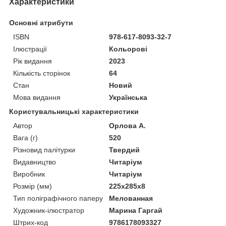
Характеристики
Основні атрибути
ISBN
978-617-8093-32-7
Ілюстрації
Кольорові
Рік видання
2023
Кількість сторінок
64
Стан
Новий
Мова видання
Українська
Користувальницькі характеристики
Автор
Орлова А.
Вага (г)
520
Різновид палітурки
Твердий
Видавництво
Читаріум
Виробник
Читаріум
Розмір (мм)
225х285х8
Тип поліграфічного паперу
Мелованная
Художник-ілюстратор
Марина Гаргай
Штрих-код
9786178093327