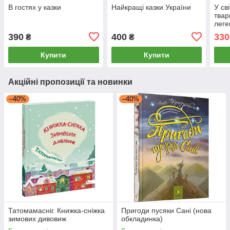
В гостях у казки
Найкращі казки України
У св
твар
леге
390
400
330
₴
₴
Купити
Купити
Акційні пропозиції та новинки
–40%
–40%
Татомамасніг. Книжка-сніжка
Пригоди пусяки Сані (нова
зимових дивовиж
обкладинка)