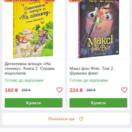
Детективна агенція «На
сіннику». Книга 2. Справа
Максі фон Фліп. Том 2.
міцнолапів
Шукаємо фею!
Готово до відправки
Готово до відправки
160
224
₴
₴
200 ₴
280 ₴
Купити
Купити
Показати ще