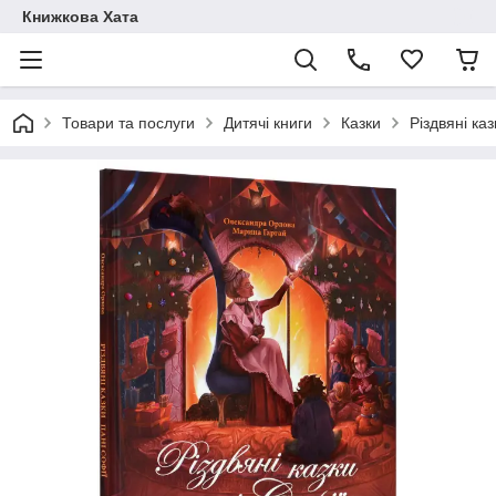
Книжкова Хата
Товари та послуги
Дитячі книги
Казки
Різдвяні каз