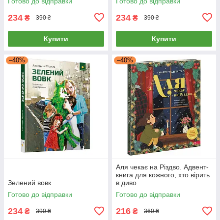
Готово до відправки
Готово до відправки
234
234
₴
₴
390 ₴
390 ₴
Купити
Купити
–40%
–40%
Аля чекає на Різдво. Адвент-
книга для кожного, хто вірить
Зелений вовк
в диво
Готово до відправки
Готово до відправки
234
216
₴
₴
390 ₴
360 ₴