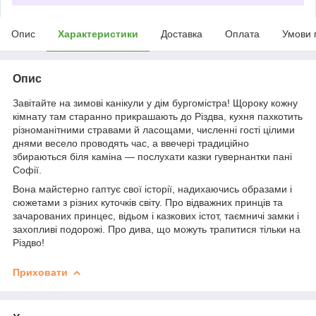
Опис
Характеристики
Доставка
Оплата
Умови 
Опис
Завітайте на зимові канікули у дім бургомістра! Щороку кожну
кімнату там старанно прикрашають до Різдва, кухня пахкотить
різноманітними стравами й ласощами, численні гості цілими
днями весело проводять час, а ввечері традиційно
збираються біля каміна — послухати казки гувернантки пані
Софії.
Вона майстерно гаптує свої історії, надихаючись образами і
сюжетами з різних куточків світу. Про відважних принців та
зачарованих принцес, відьом і казкових істот, таємничі замки і
захопливі подорожі. Про дива, що можуть трапитися тільки на
Різдво!
Приховати