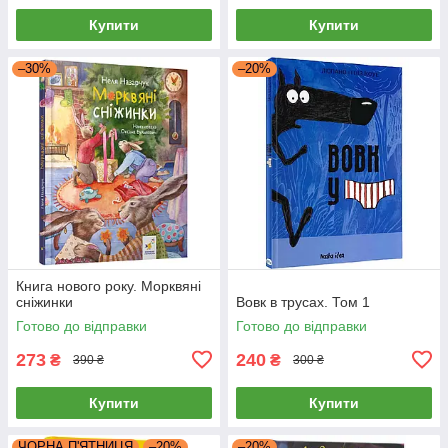
Купити
Купити
–30%
–20%
Книга нового року. Морквяні
сніжинки
Вовк в трусах. Том 1
Готово до відправки
Готово до відправки
273
240
₴
₴
390 ₴
300 ₴
Купити
Купити
ЧОРНА П'ЯТНИЦЯ
–20%
–20%