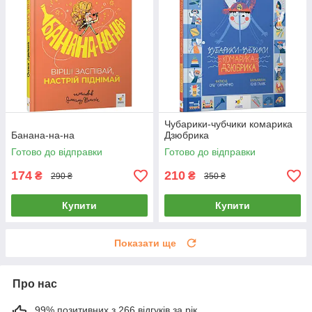
Чубарики-чубчики комарика
Банана-на-на
Дзюбрика
Готово до відправки
Готово до відправки
174
210
₴
₴
290 ₴
350 ₴
Купити
Купити
Показати ще
Про нас
99% позитивних з 266 відгуків за рік