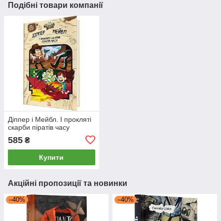
Подібні товари компанії
Діппер і Мейбл. І прокляті
скарби піратів часу
585
₴
Купити
Акційні пропозиції та новинки
–40%
–40%