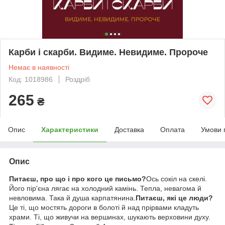
Карби і скарби. Видиме. Невидиме. Пророче
Немає в наявності
Код: 1018986
Роздріб
265
₴
Опис
Характеристики
Доставка
Оплата
Умови 
Опис
Питаєш, про що і про кого це письмо?
Ось сокіл на скелі.
Його пір'єна лягає на холодний камінь. Тепла, невагома й
невловима. Така й душа карпатянина.
Питаєш, які це люди?
Це ті, що мостять дороги в болоті й над прірвами кладуть
храми. Ті, що живучи на вершинах, шукають верховини духу.