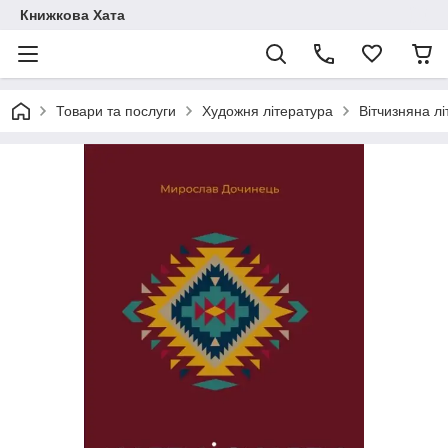
Книжкова Хата
Товари та послуги
Художня література
Вітчизняна л