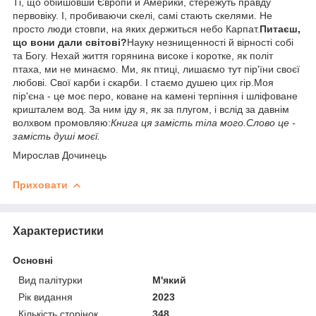
Ті, що обійшовши Європи й Америки, стережуть правду
первовіку. І, пробиваючи скелі, самі стають скелями. Не
просто люди стовпи, на яких держиться небо Карпат.
Питаєш,
що вони дали світові?
Науку незнищенності й вірності собі
та Богу. Нехай життя горянина високе і коротке, як політ
птаха, ми не минаємо. Ми, як птиці, лишаємо тут пір'їни своєї
любові. Свої карби і скарби. І стаємо душею цих гір.
Моя
пір'єна - це моє перо, коване на камені терпіння і шліфоване
кришталем вод. За ним іду я, як за плугом, і вслід за давнім
волхвом промовляю:
Книга ця замість тіла мого.Слово це -
замість душі моєї.
Мирослав Дочинець
Приховати
Характеристики
Основні
Вид палітурки
М'який
Рік видання
2023
Кількість сторінок
348