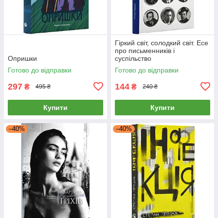
Гіркий світ, солодкий світ. Есе
про письменників і
Опришки
суспільство
Готово до відправки
Готово до відправки
297
144
₴
₴
495 ₴
240 ₴
Купити
Купити
–40%
–40%