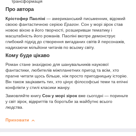
трансформація
Про автора
Крістофер Паоліні
— американський письменник, відомий
своєю фантастичною серією
Ерагон
. Сон у морі зірок став
новою віхою в його творчості, розширивши тематику і
масштабність його романів. Паоліні вкотре демонструє
глибокий підхід до створення вигаданих світів й персонажів,
надихаючи мільйони читачів по всьому світу.
Кому буде цікаво
Роман стане знахідкою для шанувальників наукової
фантастики, любителів міжпланетних пригод та всім, хто
прагне читати щось більше, ніж просто пригодницьку історію.
Він також зацікавить тих, хто цінує філософські теми та епічні
конфлікти у стилі класики жанру.
Замовляйте книгу
Сон у морі зірок
вже сьогодні — пориньте
у світ зірок, відкриттів та боротьби за майбутнє всього
людства.
Приховати