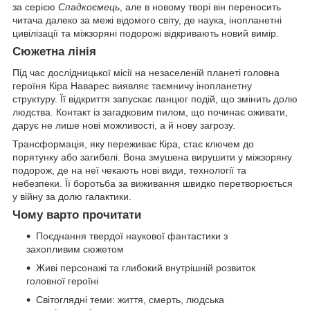
за серією
Спадкоємець
, але в новому творі він переносить
читача далеко за межі відомого світу, де наука, інопланетні
цивілізації та міжзоряні подорожі відкривають новий вимір.
Сюжетна лінія
Під час дослідницької місії на незаселеній планеті головна
героїня Кіра Наварес виявляє таємничу інопланетну
структуру. Її відкриття запускає ланцюг подій, що змінить долю
людства. Контакт із загадковим пилом, що починає оживати,
дарує не лише нові можливості, а й нову загрозу.
Трансформація, яку переживає Кіра, стає ключем до
порятунку або загибелі. Вона змушена вирушити у міжзоряну
подорож, де на неї чекають нові види, технології та
небезпеки. Її боротьба за виживання швидко перетворюється
у війну за долю галактики.
Чому варто прочитати
Поєднання твердої наукової фантастики з
захопливим сюжетом
Живі персонажі та глибокий внутрішній розвиток
головної героїні
Світоглядні теми: життя, смерть, людська