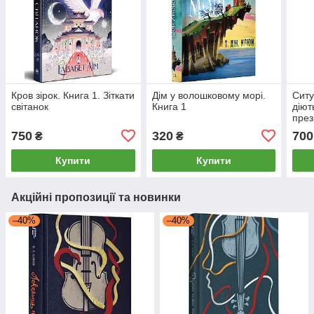
Кров зірок. Книга 1. Зіткати
Дім у волошковому морі.
Ситу
світанок
Книга 1
діют
през
ситу
750
320
700
₴
₴
Купити
Купити
Акційні пропозиції та новинки
–40%
–40%