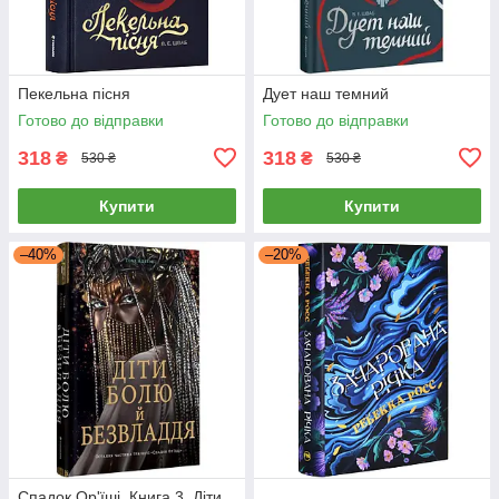
Пекельна пісня
Дует наш темний
Готово до відправки
Готово до відправки
318
318
₴
₴
530 ₴
530 ₴
Купити
Купити
–40%
–20%
Cпaдoк Op'їшi. Книга 3. Діти