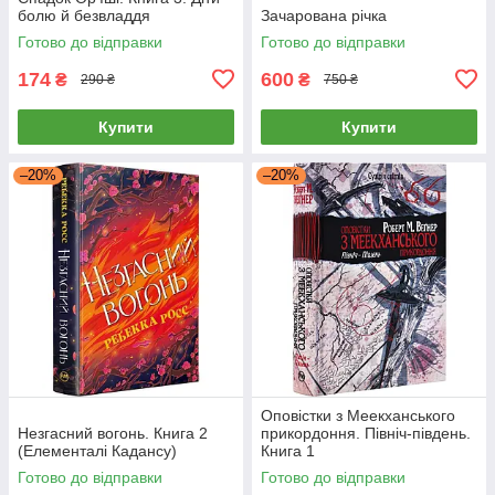
болю й безвладдя
Зачарована річка
Готово до відправки
Готово до відправки
174
600
₴
₴
290 ₴
750 ₴
Купити
Купити
–20%
–20%
Оповістки з Меекханського
Незгасний вогонь. Книга 2
прикордоння. Північ-південь.
(Елементалі Кадансу)
Книга 1
Готово до відправки
Готово до відправки