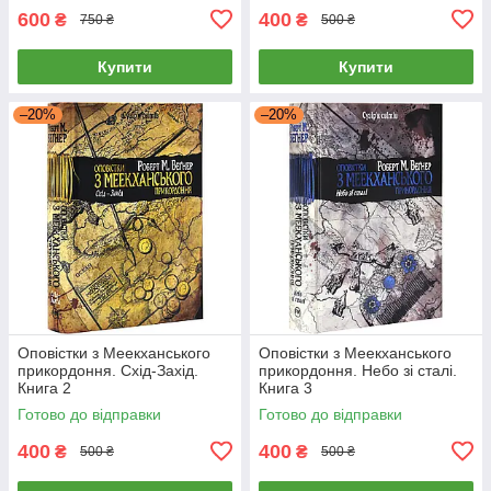
600
400
₴
₴
750 ₴
500 ₴
Купити
Купити
–20%
–20%
Оповістки з Меекханського
Оповістки з Меекханського
прикордоння. Схід-Захід.
прикордоння. Небо зі сталі.
Книга 2
Книга 3
Готово до відправки
Готово до відправки
400
400
₴
₴
500 ₴
500 ₴