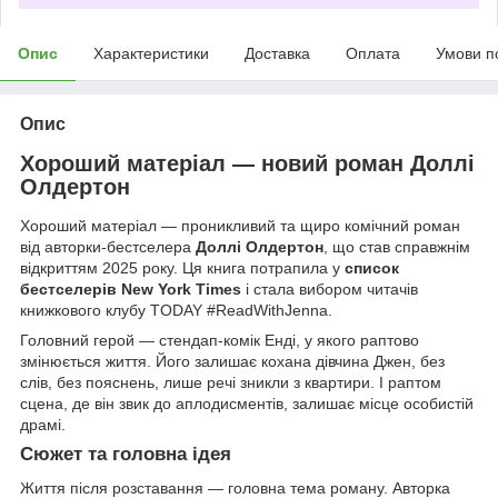
Опис
Характеристики
Доставка
Оплата
Умови п
Опис
Хороший матеріал — новий роман Доллі
Олдертон
Хороший матеріал — проникливий та щиро комічний роман
від авторки-бестселера
Доллі Олдертон
, що став справжнім
відкриттям 2025 року. Ця книга потрапила у
список
бестселерів New York Times
і стала вибором читачів
книжкового клубу TODAY #ReadWithJenna.
Головний герой — стендап-комік Енді, у якого раптово
змінюється життя. Його залишає кохана дівчина Джен, без
слів, без пояснень, лише речі зникли з квартири. І раптом
сцена, де він звик до аплодисментів, залишає місце особистій
драмі.
Сюжет та головна ідея
Життя після розставання — головна тема роману. Авторка