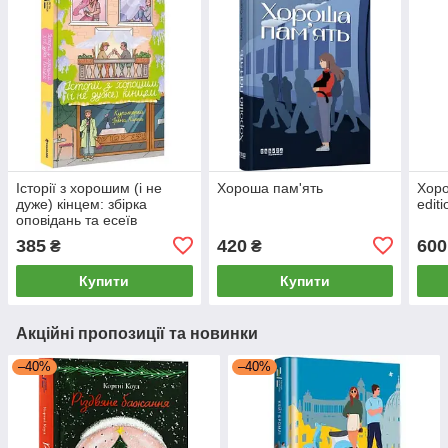
Історії з хорошим (і не
Хороша пам'ять
Хоро
дуже) кінцем: збірка
editi
оповідань та есеїв
385
420
600
₴
₴
Купити
Купити
Акційні пропозиції та новинки
–40%
–40%