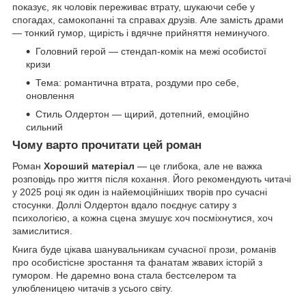
показує, як чоловік переживає втрату, шукаючи себе у
спогадах, самокопанні та справах друзів. Але замість драми
— тонкий гумор, щирість і вдячне прийняття неминучого.
Головний герой — стендап-комік на межі особистої
кризи
Тема: романтична втрата, роздуми про себе,
оновлення
Стиль Олдертон — щирий, дотепний, емоційно
сильний
Чому варто прочитати цей роман
Роман
Хороший матеріал
— це глибока, але не важка
розповідь про життя після кохання. Його рекомендують читачі
у 2025 році як один із найемоційніших творів про сучасні
стосунки. Доллі Олдертон вдало поєднує сатиру з
психологією, а кожна сцена змушує хоч посміхнутися, хоч
замислитися.
Книга буде цікава шанувальникам сучасної прози, романів
про особистісне зростання та фанатам жвавих історій з
гумором. Не даремно вона стала бестселером та
улюбленицею читачів з усього світу.