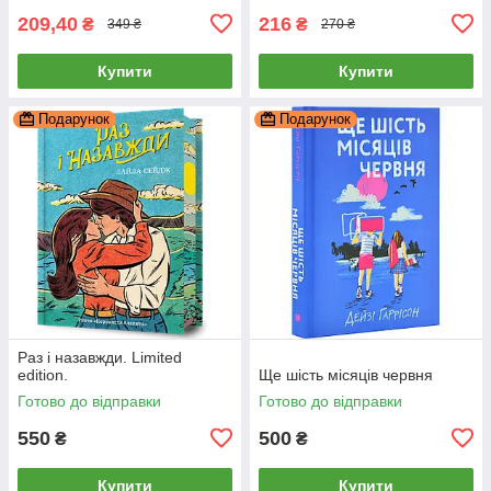
209,40
216
₴
₴
349 ₴
270 ₴
Купити
Купити
Подарунок
Подарунок
Раз і назавжди. Limited
edition.
Ще шість місяців червня
Готово до відправки
Готово до відправки
550
500
₴
₴
Купити
Купити