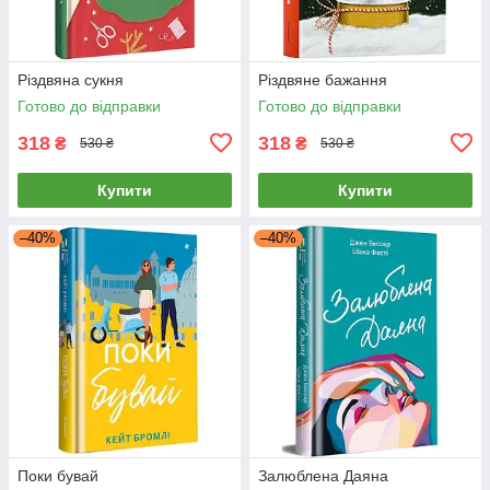
Різдвяна сукня
Різдвяне бажання
Готово до відправки
Готово до відправки
318
318
₴
₴
530 ₴
530 ₴
Купити
Купити
–40%
–40%
Поки бувай
Залюблена Даяна