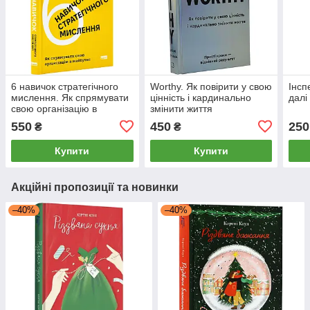
6 навичок стратегічного
Worthy. Як повірити у свою
Інсп
мислення. Як спрямувати
цінність і кардинально
далі
свою організацію в
змінити життя
майбутнє
550
450
250
₴
₴
Купити
Купити
Акційні пропозиції та новинки
–40%
–40%