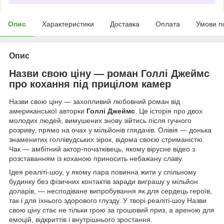
Опис
Характеристики
Доставка
Оплата
Умови п
Опис
Назви свою ціну — роман Голлі Джеймс
про кохання під прицілом камер
Назви свою ціну — захопливий любовний роман від
американської авторки
Голлі Джеймс
. Це історія про двох
молодих людей, вимушених знову зійтись після гучного
розриву, прямо на очах у мільйонів глядачів. Олівія — донька
знаменитих голлівудських зірок, відома своєю стриманістю.
Чак — амбітний актор-початківець, якому вірусне відео з
розставанням із коханою приносить небажану славу.
Ідея реаліті-шоу, у якому пара повинна жити у спільному
будинку без фізичних контактів заради виграшу у мільйон
доларів, — несподіване випробування як для сердець героїв,
так і для їхнього здорового глузду. У творі реаліті-шоу Назви
свою ціну стає не тільки грою за грошовий приз, а ареною для
емоцій, відкриттів і внутрішнього зростання.