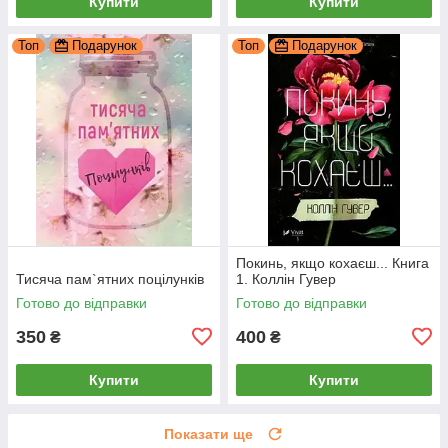
Купити
Купити
Топ
Подарунок
Топ
Подарунок
Покинь, якщо кохаєш... Книга
Тисяча пам`ятних поцілунків
1. Коллін Гувер
Готово до відправки
Готово до відправки
350
400
₴
₴
Купити
Купити
Показати ще