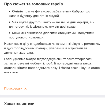
Про сюжет та головних героїв
Олівія
прагне фінансово забезпечити бабусю, що
живе в будинку для літніх людей.
Чак
шукає другого шансу — не лише для кар'єри, а й
для стосунків із дівчиною, яку він досі кохає.
Межі між винятково діловими стосунками і почуттями
поступово стираються.
Назви свою ціну сподобається читачам, які цінують романтику
в дусі голлівудських комедій, упереміш із інтригами та
дружніми жартами.
Голлі Джеймс вкотре підтверджує свій талант створювати
запам’ятовувані любовні історії. Її попередні книги також
ставали хітами попереднього року, і Назви свою ціну не стане
винятком.
Приховати
Характеристики