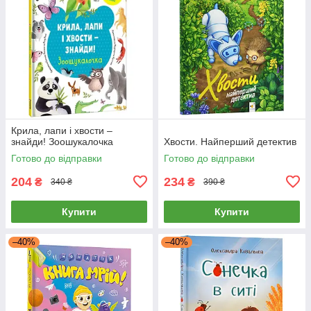
Крила, лапи і хвости –
знайди! Зоошукалочка
Хвости. Найперший детектив
Готово до відправки
Готово до відправки
204
234
₴
₴
340 ₴
390 ₴
Купити
Купити
–40%
–40%