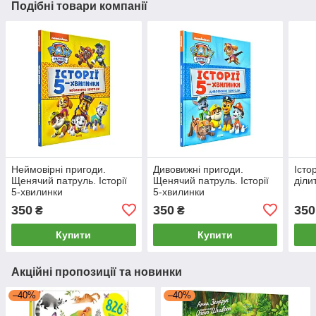
Подібні товари компанії
Неймовірні пригоди.
Дивовижні пригоди.
Істо
Щенячий патруль. Історії
Щенячий патруль. Історії
діли
5-хвилинки
5-хвилинки
350
350
350
₴
₴
Купити
Купити
Акційні пропозиції та новинки
–40%
–40%