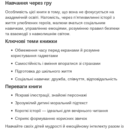
Навчання через гру
Особливість цієї книги в тому, що вона не фокусується на
академічній освіті. Натомість, через п’ятихвилинні історії з
життя улюблених героїв, малюки вчаться соціальним
навичкам, управлінню емоціями, розумінню правил безпеки
та взаємодії з навколишнім світом.
Ключові теми книжки
Обмеження часу перед екранами й розумне
користування гаджетами
Самостійність і вміння впоратися зі страхами
Підготовка до шкільного життя
Соціальні навички: дружба, співчуття, відповідальність
Переваги книги
Яскраві ілюстрації, знайомі персонажі
Зрозумілий дитині моральний підтекст
Короткі історії — ідеальні для вечірнього читання
Сприяє формуванню корисних звичок
Навчайте своїх дітей мудрості й емоційному інтелекту разом із