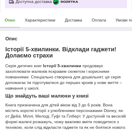
Доступна доставка
Опис
Характеристики
Доставка
Оплата
Умови п
Опис
Історії 5-хвилинки. Відклади гаджети!
Долаємо страхи
Серія дитячих книг
Історії 5-хвилинки
продовжує
захоплювати малюків яскравим сюжетом і корисними
повчаннями. Спеціально створена для дошкільнят, ця серія
допомагає їм підготуватися до перших кроків у нове життя –
навчання у школі.
Що знайдуть ваші малюки у книзі
Книга призначена для дітей віком від 3 до 6 років. Вона
містить короткі історії з улюбленими персонажами Disney, як-
от Дейзі, Міллі, Мелоді, Ґуфі та Ґілберт. У доступній та веселій
формі малечі розкажуть, чому важливо вміти поводитися з
технікою, коли слід відкласти гаджети та як не боятися нового.