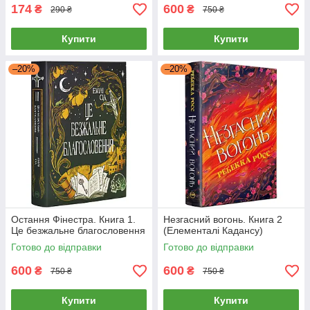
174
600
₴
₴
290 ₴
750 ₴
Купити
Купити
–20%
–20%
Остання Фінестра. Книга 1.
Незгасний вогонь. Книга 2
Це безжальне благословення
(Елементалі Кадансу)
Готово до відправки
Готово до відправки
600
600
₴
₴
750 ₴
750 ₴
Купити
Купити