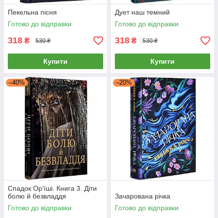
Пекельна пісня
Дует наш темний
Готово до відправки
Готово до відправки
318
318
₴
₴
530 ₴
530 ₴
Купити
Купити
–40%
–20%
Cпaдoк Op'їшi. Книга 3. Діти
болю й безвладдя
Зачарована річка
Готово до відправки
Готово до відправки