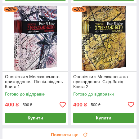
–20%
–20%
Оповістки з Меекханського
Оповістки з Меекханського
прикордоння. Північ-південь.
прикордоння. Схід-Захід.
Книга 1
Книга 2
Готово до відправки
Готово до відправки
400
400
₴
₴
500 ₴
500 ₴
Купити
Купити
Показати ще