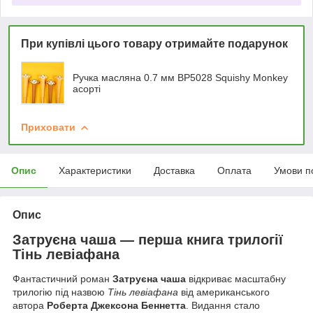
При купівлі цього товару отримайте подарунок
Ручка масляна 0.7 мм BP5028 Squishy Monkey
асорті
Приховати
Опис
Характеристики
Доставка
Оплата
Умови п
Опис
Затруєна чаша — перша книга трилогії
Тінь левіафана
Фантастичний роман
Затруєна чаша
відкриває масштабну
трилогію під назвою
Тінь левіафана
від американського
автора
Роберта Джексона Беннетта
. Видання стало