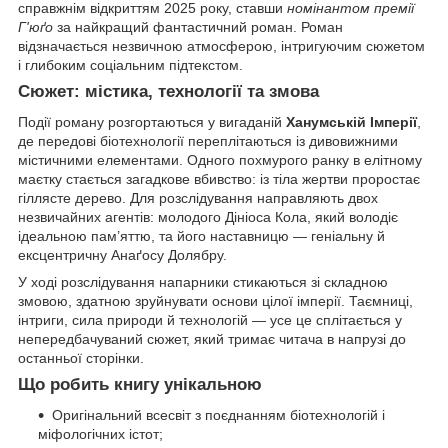
справжнім відкриттям 2025 року, ставши
номінантом премії
Г'юґо
за найкращий фантастичний роман. Роман
відзначається незвичною атмосферою, інтригуючим сюжетом
і глибоким соціальним підтекстом.
Сюжет: містика, технології та змова
Події роману розгортаються у вигаданій
Ханумській Імперії
,
де передові біотехнології переплітаються із дивовижними
містичними елементами. Одного похмурого ранку в елітному
маєтку стається загадкове вбивство: із тіла жертви проростає
гіллясте дерево. Для розслідування направляють двох
незвичайних агентів: молодого Дініоса Кола, який володіє
ідеальною пам’яттю, та його наставницю — геніальну й
ексцентричну Анаґосу Долябру.
У ході розслідування напарники стикаються зі складною
змовою, здатною зруйнувати основи цілої імперії. Таємниці,
інтриги, сила природи й технологій — усе це сплітається у
непередбачуваний сюжет, який тримає читача в напрузі до
останньої сторінки.
Що робить книгу унікальною
Оригінальний всесвіт з поєднанням біотехнологій і
міфологічних істот;