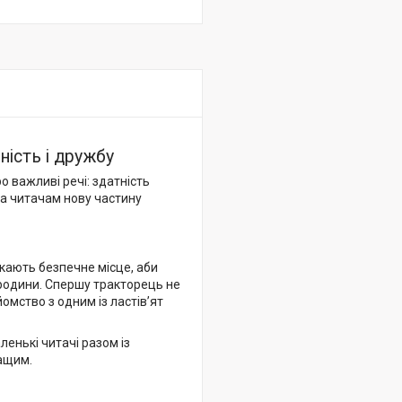
ність і дружбу
 важливі речі: здатність
а читачам нову частину
укають безпечне місце, аби
 родини. Спершу тракторець не
омство з одним із ластів’ят
ленькі читачі разом із
ращим.