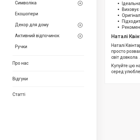
Символіка
Ідеальна
Виховує 
Екошопери
Оригінал
Підходит
Декор для дому
Рекоменд
Активний відпочинок
Наталі Кві
Наталі Квінта
Ручки
просто розва
світ довкола. 
Про нас
Купуйте цю н
серед улюбле
Відгуки
Статті