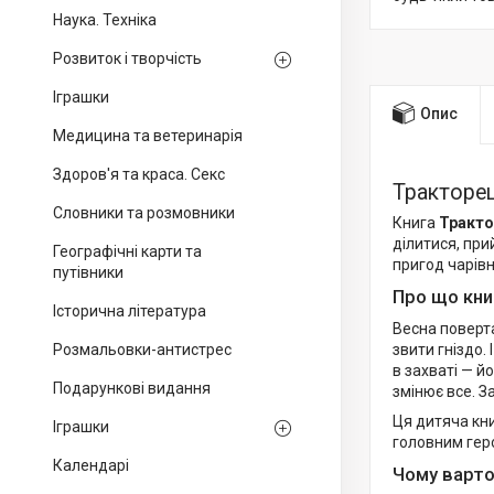
Наука. Техніка
Розвиток і творчість
Іграшки
Опис
Медицина та ветеринарія
Здоров'я та краса. Секс
Тракторец
Словники та розмовники
Книга
Тракто
ділитися, при
Географічні карти та
пригод чарівн
путівники
Про що кни
Історична література
Весна поверта
Розмальовки-антистрес
звити гніздо.
в захваті — й
Подарункові видання
змінює все. З
Ця дитяча кни
Іграшки
головним геро
Календарі
Чому варто