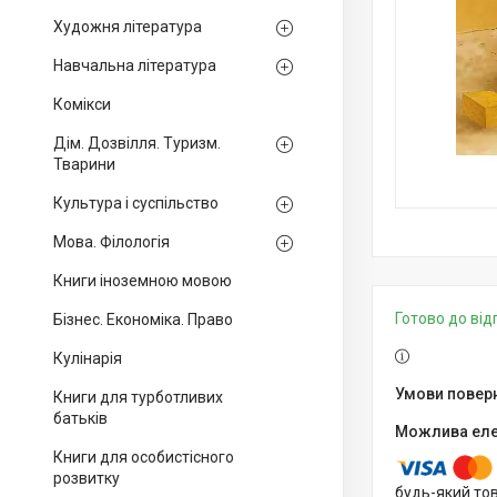
Художня література
Навчальна література
Комікси
Дім. Дозвілля. Туризм.
Тварини
Культура і суспільство
Мова. Філологія
Книги іноземною мовою
Готово до ві
Бізнес. Економіка. Право
Кулінарія
Книги для турботливих
батьків
Книги для особистісного
розвитку
будь-який то