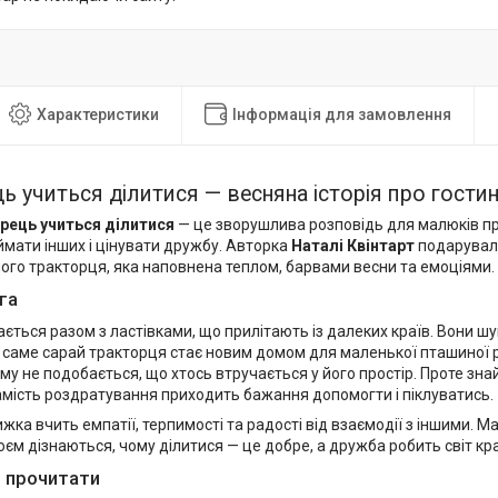
Характеристики
Інформація для замовлення
ь учиться ділитися — весняна історія про гостин
рець учиться ділитися
— це зворушлива розповідь для малюків про
ймати інших і цінувати дружбу. Авторка
Наталі Квінтарт
подарувал
ого тракторця, яка наповнена теплом, барвами весни та емоціями.
га
ється разом з ластівками, що прилітають із далеких країв. Вони ш
 І саме сарай тракторця стає новим домом для маленької пташиної
ому не подобається, що хтось втручається у його простір. Проте знай
амість роздратування приходить бажання допомогти і піклуватись.
жка вчить емпатії, терпимості та радості від взаємодії з іншими. Ма
єм дізнаються, чому ділитися — це добре, а дружба робить світ к
 прочитати