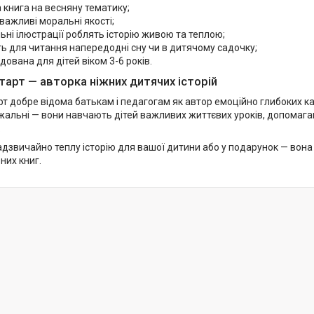
 книга на весняну тематику;
важливі моральні якості;
ьні ілюстрації роблять історію живою та теплою;
ь для читання напередодні сну чи в дитячому садочку;
ована для дітей віком 3-6 років.
нтарт — авторка ніжних дитячих історій
рт добре відома батькам і педагогам як автор емоційно глибоких каз
жальні — вони навчають дітей важливих життєвих уроків, допомага
.
адзвичайно теплу історію для вашої дитини або у подарунок — вон
них книг.