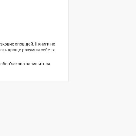
кових оповідей. Її книги не
ють краще розуміти себе та
а обов'язково залишиться