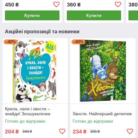
450
360
380
₴
₴
Купити
Купити
Акційні пропозиції та новинки
–40%
–40%
Крила, лапи і хвости –
знайди! Зоошукалочка
Хвости. Найперший детектив
Готово до відправки
Готово до відправки
204
234
₴
₴
340 ₴
390 ₴