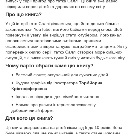
випуск у серії пригод про татка Саллі. Ці книги вже давно
підкорили серця дітей та дорослих по всьому світу.
Про що книга?
У цій історії тато Саллі дізнається, що його донька більше
захоплюється YouTube, ніж його байками перед сном. Щоб
повернути її увагу, він вирішує стати ютубером. Його канал
наповнюється жартівливими витівками, пряними
експериментами з піцою та дуже незграбними танцями. Як і у
попередніх книгах серії, татко Саллі створює море смішних
ситуацій, які викликають гучний сміх у читачів будь-якого віку.
Чому варто обрати саме цю книгу?
Веселий сюжет, актуальний для сучасних дітей.
Чудова графіка від ілюстратора
Торбйорна
Крістофферсена
.
Ідеально підходить для сімейного читання.
Навчає про ризики інтернет-залежності у
доброзичливій формі.
Для кого ця книга?
Ця книга розрахована на дітей віком від 5 до 10 років. Вона
буде цікавою для ще юних читачів, а також стане чудовим