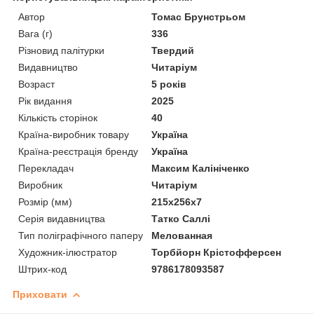
Автор
Томас Брунстрьом
Вага (г)
336
Різновид палітурки
Твердий
Видавництво
Читаріум
Возраст
5 років
Рік видання
2025
Кількість сторінок
40
Країна-виробник товару
Україна
Країна-реєстрація бренду
Україна
Перекладач
Максим Калініченко
Виробник
Читаріум
Розмір (мм)
215x256x7
Серія видавництва
Татко Саллі
Тип поліграфічного паперу
Мелованная
Художник-ілюстратор
Торбйорн Крістофферсен
Штрих-код
9786178093587
Приховати