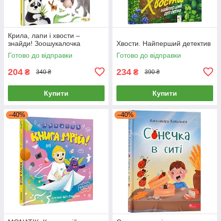
Крила, лапи і хвости –
знайди! Зоошукалочка
Хвости. Найперший детектив
Готово до відправки
Готово до відправки
204
234
₴
₴
340 ₴
390 ₴
Купити
Купити
–40%
–40%