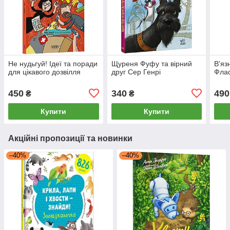
Не нудьгуй! Ідеї та поради
Щуреня Фуфу та вірний
В'яз
для цікавого дозвілля
друг Сер Генрі
Фла
450
340
490
₴
₴
Купити
Купити
Акційні пропозиції та новинки
–40%
–40%