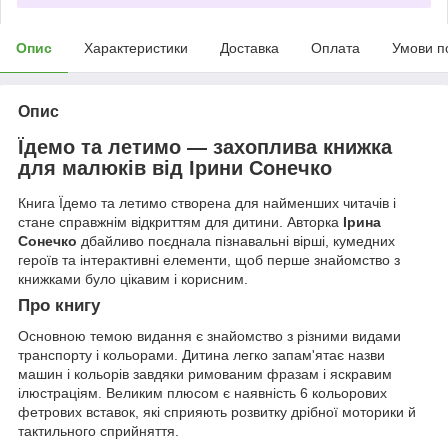
Опис
Характеристики
Доставка
Оплата
Умови п
Опис
Їдемо та летимо — захоплива книжка
для малюків від Ірини Сонечко
Книга Їдемо та летимо створена для найменших читачів і
стане справжнім відкриттям для дитини. Авторка
Ірина
Сонечко
дбайливо поєднала пізнавальні вірші, кумедних
героїв та інтерактивні елементи, щоб перше знайомство з
книжками було цікавим і корисним.
Про книгу
Основною темою видання є знайомство з різними видами
транспорту і кольорами. Дитина легко запам'ятає назви
машин і кольорів завдяки римованим фразам і яскравим
ілюстраціям. Великим плюсом є наявність 6 кольорових
фетрових вставок, які сприяють розвитку дрібної моторики й
тактильного сприйняття.