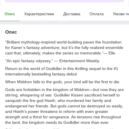
Опис
Характеристики
Доставка
Оплата
Умови п
Опис
“Brilliant mythology-inspired world-building paves the foundation
for Kaner’s fantasy adventure, but it’s the fully realized ensemble
cast that, ultimately, makes the series so memorable.”— Elle
“An epic fantasy odyssey.” — Entertainment Weekly
Return to the world of Godkiller in this thrilling sequel to the #1
internationally bestselling fantasy debut
When Middren falls to the gods, your kind will be the first to die.
Gods are forbidden in the kingdom of Middren—but now they are
stirring, whispering of war. Godkiller Kissen sacrificed herself to
vanquish the fire god Hseth, who murdered her family and
endangered her friends. But gods cannot be destroyed so easily,
and Hseth’s power threatens to reform with even greater
strength and a thirst for vengeance. As tensions rise throughout
the land, the kingdom needs its Godkiller more than ever.