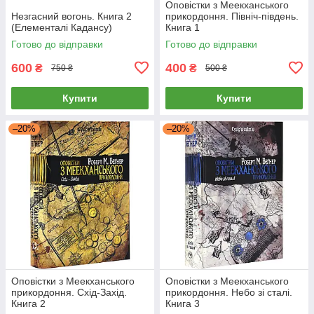
Оповістки з Меекханського
Незгасний вогонь. Книга 2
прикордоння. Північ-південь.
(Елементалі Кадансу)
Книга 1
Готово до відправки
Готово до відправки
600
400
₴
₴
750 ₴
500 ₴
Купити
Купити
–20%
–20%
Оповістки з Меекханського
Оповістки з Меекханського
прикордоння. Схід-Захід.
прикордоння. Небо зі сталі.
Книга 2
Книга 3