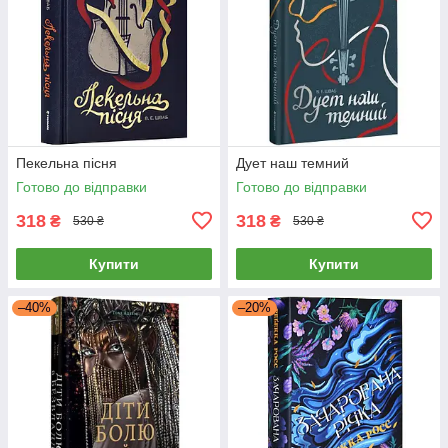
Пекельна пісня
Дует наш темний
Готово до відправки
Готово до відправки
318
318
₴
₴
530 ₴
530 ₴
Купити
Купити
–40%
–20%