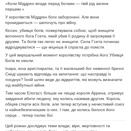
«Коли Міддрен впаде перед богами — твій рід загине
першим.»
У королівстві Міддрен боги заборонені. Але вони
прокидаються — шепочуть про війну.
Кіссен, убивця богів, пожертвувала собою, щоб знищити
вогняного бога Гсета, який убив її родину й загрожував її
друзям. Та богів так легко не знищити. Сила Гсета починає
відроджуватися — ще міцніша й спрагла до помсти.
У цей вирішальний момент королівству потрібна його Убивця
Богів як ніколи.
Інара, юна аристократка, та її маленький бог невинної брехні
Скеді шукають відповідь на запитання: що насправді їх
поєднує? Їхній шлях веде до відкриттів, які можуть визначити
хід майбутньої війни.
Тим часом Елогаст, більше не лицар короля Аррена, отримує
завдання вбити людину, яку колись називав другом. Король
обіцяв стерти всіх богів, але тепер вступив у нечестивий союз
із найнебезпечнішим із них. І там, де колись билося його
серце… тепер палає бог.
Цей роман досліджує теми влади, віри, жертовності та