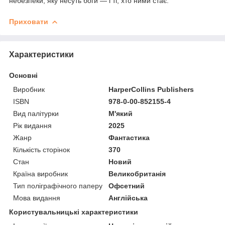
небезпеки, яку несуть боги — і ті, хто ними стає.
Приховати
Характеристики
Основні
Виробник
HarperCollins Publishers
ISBN
978-0-00-852155-4
Вид палітурки
М'який
Рік видання
2025
Жанр
Фантастика
Кількість сторінок
370
Стан
Новий
Країна виробник
Великобританія
Тип поліграфічного паперу
Офсетний
Мова видання
Англійська
Користувальницькі характеристики