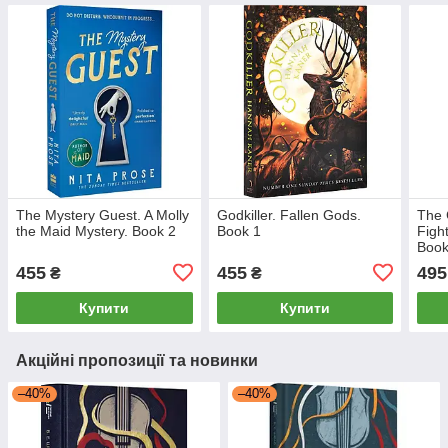
The Mystery Guest. A Molly
Godkiller. Fallen Gods.
The 
the Maid Mystery. Book 2
Book 1
Figh
Book
455
455
495
₴
₴
Купити
Купити
Акційні пропозиції та новинки
–40%
–40%