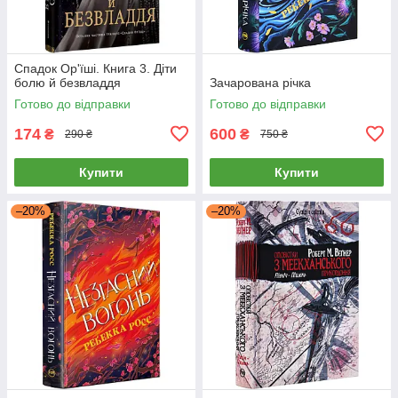
Cпaдoк Op'їшi. Книга 3. Діти
болю й безвладдя
Зачарована річка
Готово до відправки
Готово до відправки
174
600
₴
₴
290 ₴
750 ₴
Купити
Купити
–20%
–20%