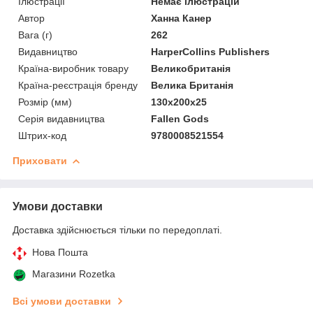
Ілюстрації
Немає ілюстрацій
Автор
Ханна Канер
Вага (г)
262
Видавництво
HarperCollins Publishers
Країна-виробник товару
Великобританія
Країна-реєстрація бренду
Велика Британія
Розмір (мм)
130х200x25
Серія видавництва
Fallen Gods
Штрих-код
9780008521554
Приховати
Умови доставки
Доставка здійснюється тільки по передоплаті.
Нова Пошта
Магазини Rozetka
Всі умови доставки