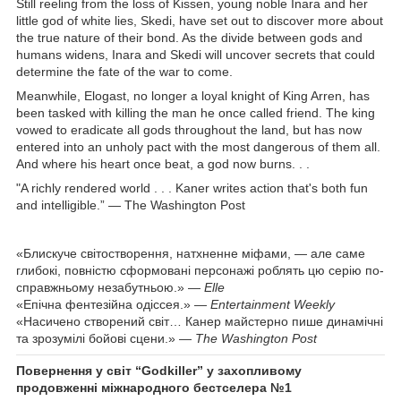
Still reeling from the loss of Kissen, young noble Inara and her
little god of white lies, Skedi, have set out to discover more about
the true nature of their bond. As the divide between gods and
humans widens, Inara and Skedi will uncover secrets that could
determine the fate of the war to come.
Meanwhile, Elogast, no longer a loyal knight of King Arren, has
been tasked with killing the man he once called friend. The king
vowed to eradicate all gods throughout the land, but has now
entered into an unholy pact with the most dangerous of them all.
And where his heart once beat, a god now burns. . .
"A richly rendered world . . . Kaner writes action that's both fun
and intelligible.” — The Washington Post
«Блискуче світостворення, натхненне міфами, — але саме
глибокі, повністю сформовані персонажі роблять цю серію по-
справжньому незабутньою.» —
Elle
«Епічна фентезійна одіссея.» —
Entertainment Weekly
«Насичено створений світ… Канер майстерно пише динамічні
та зрозумілі бойові сцени.» —
The Washington Post
Повернення у світ “Godkiller” у захопливому
продовженні міжнародного бестселера №1