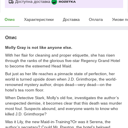
Доступна доставка
Опис
Характеристики
Доставка
Оплата
Умови п
Опис
Molly Gray is not like anyone else.
With her flair for cleaning and proper etiquette, she has risen
through the ranks of the glorious five-star Regency Grand Hotel
to become the esteemed Head Maid.
But just as her life reaches a pinnacle state of perfection, her
world is turned upside down when J.D. Grimthorpe, the world-
renowned mystery author, drops dead—very dead—on the
hotel’s tea room floor.
When Detective Stark, Molly's old foe, investigates the author’s
unexpected demise, it becomes clear that this death was murder
most foul. Suspects abound, and everyone wants to know who
killed J.D. Grimthorpe?
Was it Lily, the new Maid-in-Training?Or was it Serena, the
author’s secretary? Could Mr. Preston, the hotel’s beloved