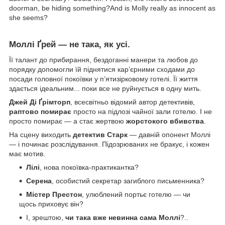
doorman, be hiding something?And is Molly really as innocent as
she seems?
Моллі Ґрей — не така, як усі.
Її талант до прибирання, бездоганні манери та любов до
порядку допомогли їй піднятися кар’єрними сходами до
посади головної покоївки у п’ятизірковому готелі. Її життя
здається ідеальним... поки все не руйнується в одну мить.
Джей Ді Ґрімторп
, всесвітньо відомий автор детективів,
раптово помирає
просто на підлозі чайної зали готелю. І не
просто помирає — а стає жертвою
жорстокого вбивства
.
На сцену виходить
детектив Старк
— давній опонент Моллі
— і починає розслідування. Підозрюваних не бракує, і кожен
має мотив.
Лілі
, нова покоївка-практикантка?
Серена
, особистий секретар загиблого письменника?
Містер Престон
, улюблений портьє готелю — чи
щось приховує він?
І, зрештою,
чи така вже невинна сама Моллі
?..