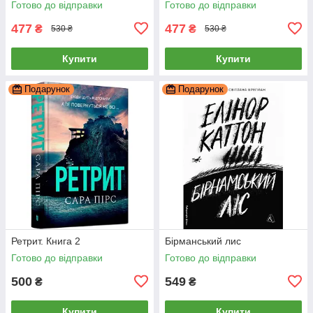
Готово до відправки
Готово до відправки
477
477
₴
₴
530 ₴
530 ₴
Купити
Купити
Подарунок
Подарунок
Ретрит. Книга 2
Бірманський лис
Готово до відправки
Готово до відправки
500
549
₴
₴
Купити
Купити