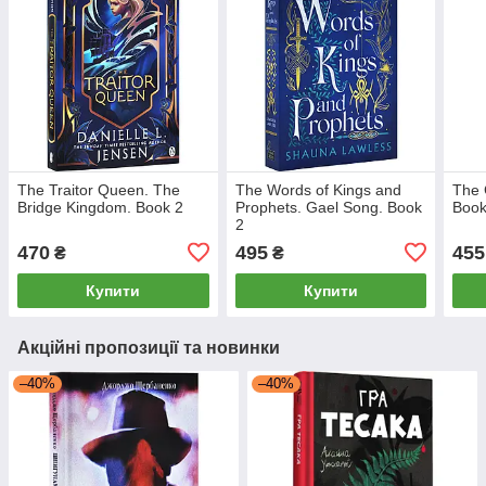
The Traitor Queen. The
The Words of Kings and
The 
Bridge Kingdom. Book 2
Prophets. Gael Song. Book
Book
2
470
495
455
₴
₴
Купити
Купити
Акційні пропозиції та новинки
–40%
–40%