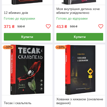
Моя внутрішня дитина хоче
12 вбивчих днів
вбивати усвідомлено
Готово до відправки
Готово до відправки
371
413
₴
₴
530 ₴
590 ₴
Купити
Купити
–10%
–10%
Хованки з хижаком (оновлене
Тесак і скальпель
видання)