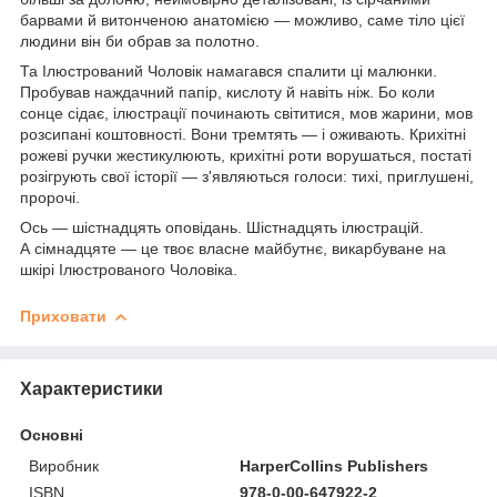
барвами й витонченою анатомією — можливо, саме тіло цієї
людини він би обрав за полотно.
Та Ілюстрований Чоловік намагався спалити ці малюнки.
Пробував наждачний папір, кислоту й навіть ніж. Бо коли
сонце сідає, ілюстрації починають світитися, мов жарини, мов
розсипані коштовності. Вони тремтять — і оживають. Крихітні
рожеві ручки жестикулюють, крихітні роти ворушаться, постаті
розігрують свої історії — з'являються голоси: тихі, приглушені,
пророчі.
Ось — шістнадцять оповідань. Шістнадцять ілюстрацій.
А сімнадцяте — це твоє власне майбутнє, викарбуване на
шкірі Ілюстрованого Чоловіка.
Приховати
Характеристики
Основні
Виробник
HarperCollins Publishers
ISBN
978-0-00-647922-2