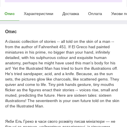
Опис
Характеристики
Доставка
Оплата
Умови п
Опис
A classic collection of stories -- all told on the skin of a man --
from the author of Fahrenheit 451. If El Greco had painted
miniatures in his prime, no bigger than your hand, infinitely
detailed, with his sulphurous colour and exquisite human
anatomy, perhaps he might have used this man's body for his
art! Yet the Illustrated Man has tried to burn the illustrations off.
He's tried sandpaper, acid, and a knife. Because, as the sun
sets, the pictures glow like charcoals, like scattered gems. They
quiver and come to life. Tiny pink hands gesture, tiny mouths
flicker as the figures enact their stories -- voices rise, small and
muted, predicting the future. Here are sixteen tales: sixteen
illustrations! The seventeenth is your own future told on the skin
of the Illustrated Man.
Якби Ель Греко в часи свого розквіту писав мініатюри — не
більші за долоню, неймовірно деталізовані, із сірчаними