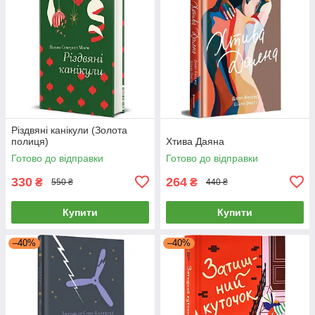
Різдвяні канікули (Золота
полиця)
Хтива Даяна
Готово до відправки
Готово до відправки
330
264
₴
₴
550 ₴
440 ₴
Купити
Купити
–40%
–40%