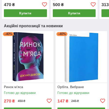
470
500
313
₴
₴
Купити
Купити
Акційні пропозиції та новинки
–40%
–40%
Ринок м'яса
Орбіта. Вибране
Готово до відправки
Готово до відправки
270
147
₴
₴
450 ₴
245 ₴