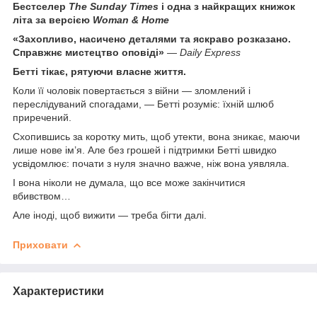
Бестселер
The Sunday Times
і одна з найкращих книжок
літа за версією
Woman & Home
«Захопливо, насичено деталями та яскраво розказано.
Справжнє мистецтво оповіді»
—
Daily Express
Бетті тікає, рятуючи власне життя.
Коли її чоловік повертається з війни — зломлений і
переслідуваний спогадами, — Бетті розуміє: їхній шлюб
приречений.
Схопившись за коротку мить, щоб утекти, вона зникає, маючи
лише нове ім’я. Але без грошей і підтримки Бетті швидко
усвідомлює: почати з нуля значно важче, ніж вона уявляла.
І вона ніколи не думала, що все може закінчитися
вбивством…
Але іноді, щоб вижити — треба бігти далі.
Приховати
Характеристики