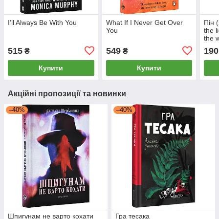
I’ll Always Be With You
What If I Never Get Over
Пін 
You
the l
the 
515
549
190
₴
₴
Купити
Купити
Акційні пропозиції та новинки
–40%
–40%
Шпигунам не варто кохати
Гра тесака