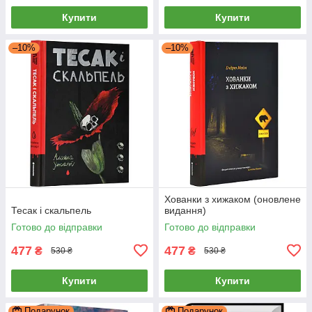
Купити
Купити
–10%
–10%
Хованки з хижаком (оновлене
Тесак і скальпель
видання)
Готово до відправки
Готово до відправки
477
477
₴
₴
530 ₴
530 ₴
Купити
Купити
Подарунок
Подарунок