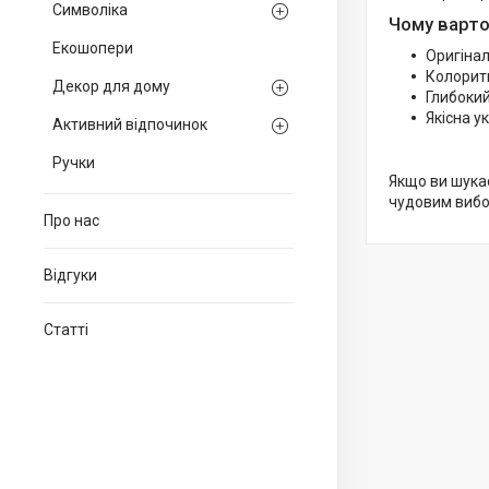
Символіка
Чому варто
Екошопери
Оригінал
Колоритн
Декор для дому
Глибокий
Якісна у
Активний відпочинок
Ручки
Якщо ви шукає
чудовим вибо
Про нас
Відгуки
Статті