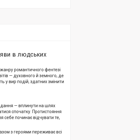
мряви в людських
 жанру романтичного фентезі
вітів — духовного й земного, де
 у вир подій, здатних змінити
вдання — вплинути на шлях
датися спочатку. Протистояння
я себе починає відчувати те,
разом з героями переживає всі