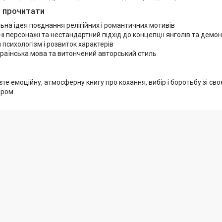
 прочитати
ьна ідея поєднання релігійних і романтичних мотивів
і персонажі та нестандартний підхід до концепції янголів та демон
 психологізм і розвиток характерів
країнська мова та витончений авторський стиль
те емоційну, атмосферну книгу про кохання, вибір і боротьбу зі с
ром.