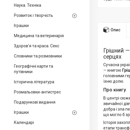
Наука. Техніка
Розвиток і творчість
Іграшки
Опис
Медицина та ветеринарія
Здоров'я та краса. Секс
Грішний —
серцях
Словники та розмовники
Сучасна укра
Географічні карти та
— книгою
Грі
путівники
головними ге
їхню долю.
Історична література
Про книгу
Розмальовки-антистрес
В центрі сюже
Подарункові видання
звичайної дів
добра і зла п
Іграшки
що могло б з
Календарі
Історія захоп
етапи трансфо