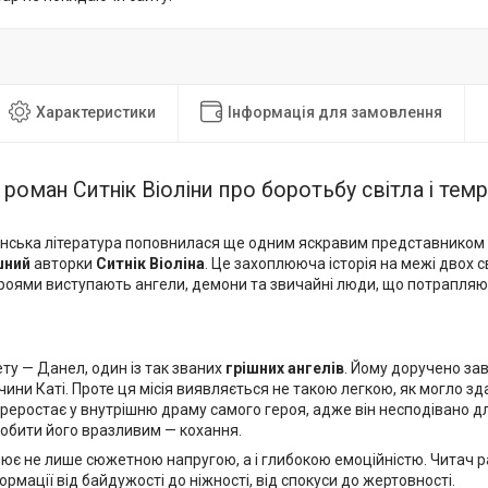
Характеристики
Інформація для замовлення
 роман Ситнік Віоліни про боротьбу світла і те
їнська література поповнилася ще одним яскравим представником
шний
авторки
Ситнік Віоліна
. Це захоплююча історія на межі двох с
роями виступають ангели, демони та звичайні люди, що потрапляють
ту — Данел, один із так званих
грішних ангелів
. Йому доручено за
чини Каті. Проте ця місія виявляється не такою легкою, як могло з
ереростає у внутрішню драму самого героя, адже він несподівано дл
робити його вразливим — кохання.
лює не лише сюжетною напругою, а і глибокою емоційністю. Читач 
рмації від байдужості до ніжності, від спокуси до жертовності.