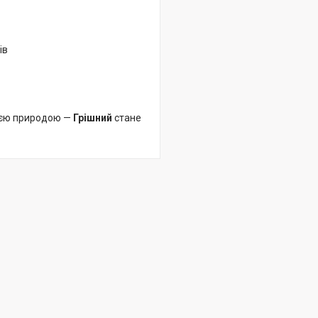
ів
воєю природою —
Грішний
стане